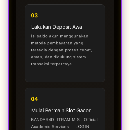
03
Lakukan Deposit Awal
Isi saldo akun menggunakan
metode pembayaran yang
tersedia dengan proses cepat,
aman, dan didukung sistem
transaksi terpercaya.
04
Mulai Bermain Slot Gacor
BANDAR4D IITRAM MIS - Official
Academic Services ... LOGIN