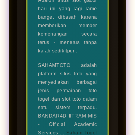
Adaloh situs slot gacor
hari ini yang lagi rame
banget dibasah karena
memberikan member
kemenangan secara
terus - menerus tanpa
kalah sedikitpun.
SAHAMTOTO adalah
platform situs toto yang
menyediakan berbagai
jenis permainan toto
togel dan slot toto dalam
satu sistem terpadu.
BANDAR4D IITRAM MIS
- Official Academic
Services ...
Saham Togel