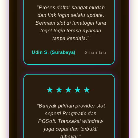
"Proses daftar sangat mudah
dan link login selalu update.
Bermain slot di lunatogel luna
togel login terasa nyaman
tanpa kendala."
Udin S. (Surabaya)
2 hari lalu
★★★★★
"Banyak pilihan provider slot
seperti Pragmatic dan
PGSoft. Transaksi withdraw
juga cepat dan terbukti
dibayar."