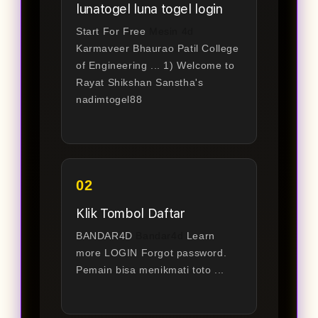
lunatogel luna togel login
Start For Free
Mesin 4d
Karmaveer Bhaurao Patil College
of Engineering ... 1) Welcome to
Rayat Shikshan Sanstha's
nadimtogel88
02
Klik Tombol Daftar
BANDAR4D
Bandar4d
Learn
more LOGIN Forgot password.
Pemain bisa menikmati toto ...