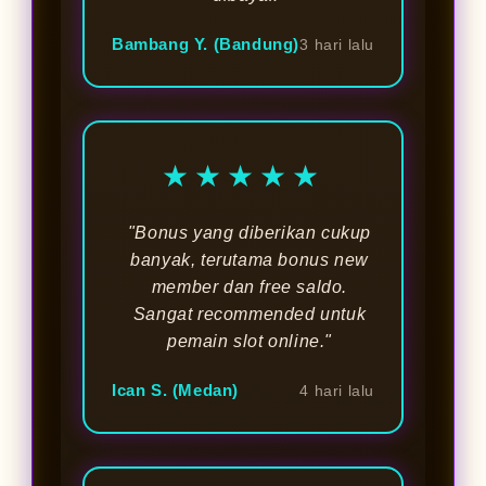
Bambang Y. (Bandung)
3 hari lalu
★★★★★
"Bonus yang diberikan cukup
banyak, terutama bonus new
member dan free saldo.
Sangat recommended untuk
pemain slot online."
Ican S. (Medan)
4 hari lalu