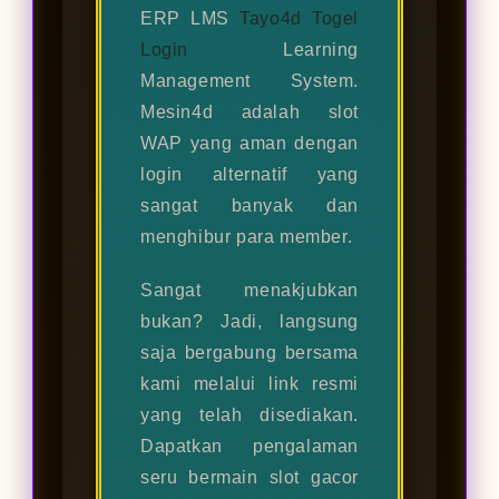
ERP LMS
Tayo4d Togel
Login
Learning
Management System.
Mesin4d adalah slot
WAP yang aman dengan
login alternatif yang
sangat banyak dan
menghibur para member.
Sangat menakjubkan
bukan? Jadi, langsung
saja bergabung bersama
kami melalui link resmi
yang telah disediakan.
Dapatkan pengalaman
seru bermain slot gacor