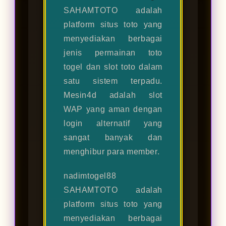
SAHAMTOTO adalah
platform situs toto yang
menyediakan berbagai
jenis permainan toto
togel dan slot toto dalam
satu sistem terpadu.
Mesin4d adalah slot
WAP yang aman dengan
login alternatif yang
sangat banyak dan
menghibur para member.
nadimtogel88
SAHAMTOTO adalah
platform situs toto yang
menyediakan berbagai