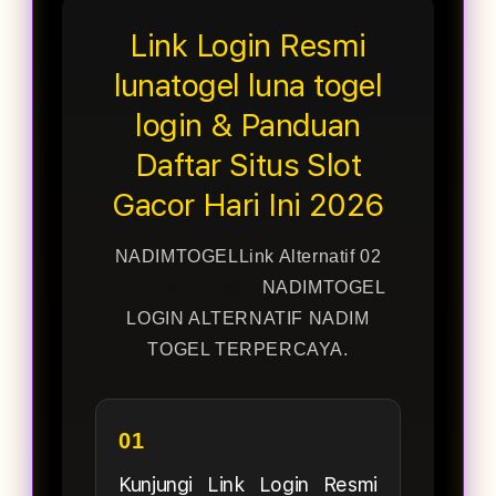
Link Login Resmi
lunatogel luna togel
login & Panduan
Daftar Situs Slot
Gacor Hari Ini 2026
NADIMTOGELLink Alternatif 02
Terminal4d Login
NADIMTOGEL
LOGIN ALTERNATIF NADIM
TOGEL TERPERCAYA.
01
Kunjungi Link Login Resmi