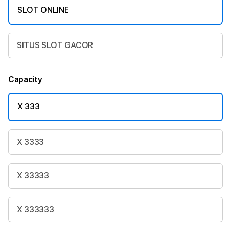
SLOT ONLINE
SITUS SLOT GACOR
Capacity
X 333
X 3333
X 33333
X 333333