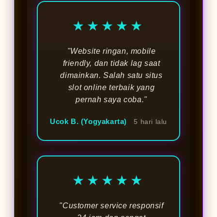
★★★★★
"Website ringan, mobile
friendly, dan tidak lag saat
dimainkan. Salah satu situs
slot online terbaik yang
pernah saya coba."
Ucok B. (Yogyakarta)
5 hari lalu
★★★★★
"Customer service responsif