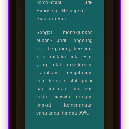
kontekstual Lirik
Pupusing Nelongso —
Susunan Rapi
Sangat menakjubkan
bukan? Jadi, langsung
saja bergabung bersama
kami melalui link resmi
yang telah disediakan.
Dapatkan pengalaman
seru bermain slot gacor
hari ini dan raih jepe
serta maxwin dengan
tingkat kemenangan
yang tinggi hingga 99%.