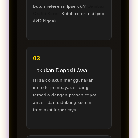
Butuh referensi lpse dki?
Gambar
Grafiti Keren
Butuh referensi lpse
dki? Nggak…
03
Lakukan Deposit Awal
Isi saldo akun menggunakan
metode pembayaran yang
tersedia dengan proses cepat,
aman, dan didukung sistem
transaksi terpercaya.