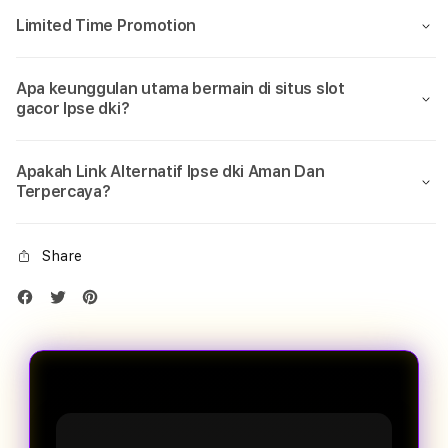
Lpse
Lpse
Dki
Dki
Limited Time Promotion
yang
yang
langsung
lang
kepakai
kepa
Apa keunggulan utama bermain di situs slot
gacor lpse dki?
Apakah Link Alternatif lpse dki Aman Dan
Terpercaya?
Share