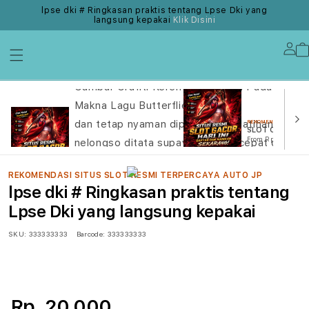
lpse dki # Ringkasan praktis tentang Lpse Dki yang
langsung kepakai
Klik Disini
Lo
in
REKOMENDASI SITUS SLOT RESMI TERPERCAYA AUTO JP
Gambar Grafiti Keren: Penjelasan Padat den
Makna Lagu Butterflies
dan tetap nyaman dipakai untuk latihan atau k
REKOMENDASI SITUS 
SLOT ONLINE
From Rp. 20.000
nelongso ditata supaya praktis: cepat dibuka
From Rp. 20.000 Rp
REKOMENDASI SITUS SLOT RESMI TERPERCAYA AUTO JP
lpse dki # Ringkasan praktis tentang
Lpse Dki yang langsung kepakai
SKU:
333333333
Barcode:
333333333
Rp. 20.000