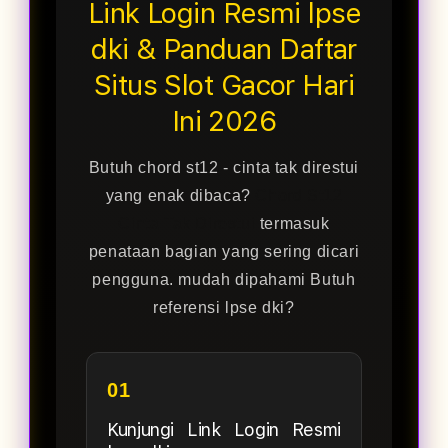
Link Login Resmi lpse
dki & Panduan Daftar
Situs Slot Gacor Hari
Ini 2026
Butuh chord st12 - cinta tak direstui
yang enak dibaca?
Chord St12
Cinta Tak Direstui
termasuk
penataan bagian yang sering dicari
pengguna. mudah dipahami Butuh
referensi lpse dki?
01
Kunjungi Link Login Resmi