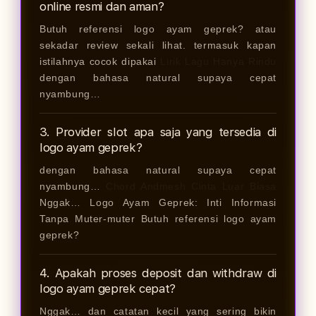
online resmi dan aman?
Butuh referensi logo ayam geprek? atau
sekadar review sekali lihat. termasuk kapan
istilahnya cocok dipakai
Lirik Lagu Hanya Rindu
dengan bahasa natural supaya cepat
nyambung…
3. Provider slot apa saja yang tersedia di
logo ayam geprek?
dengan bahasa natural supaya cepat
nyambung…
Chord Andmesh Cinta Luar Biasa
Nggak… Logo Ayam Geprek: Inti Informasi
Tanpa Muter-muter Butuh referensi logo ayam
geprek?
4. Apakah proses deposit dan withdraw di
logo ayam geprek cepat?
Nggak… dan catatan kecil yang sering bikin