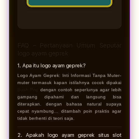
FAQ – Pertanyaan Umum Seputar
logo ayam geprek
1. Apa itu logo ayam geprek?
Logo Ayam Geprek: Inti Informasi Tanpa Muter-
muter termasuk kapan istilahnya cocok dipakai
Buah Png
dengan contoh seperlunya agar lebih
gampang dipahami dan langsung bisa
diterapkan. dengan bahasa natural supaya
cepat nyambung… ditambah poin praktis agar
tidak berhenti di teori saja.
2. Apakah logo ayam geprek situs slot