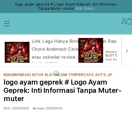
logo ayam geprek # Logo Ayam Geprek: Inti Informasi
Tanpa Muter-muter
Klik Disini
Lo
in
REKOMENDASI SITUS SLOT RESMI TERPERCAYA AUTO JP
Lirik Lagu Hanya Rindu — Susunan Rapi lirik 
Chord Andmesh Cinta Luar Biasa
REKOMENDASI SITUS 
SLOT ONLINE
atau sekadar review sekali lihat.
From Rp. 20.000
From Rp. 20.000 Rp
REKOMENDASI SITUS SLOT RESMI TERPERCAYA AUTO JP
logo ayam geprek # Logo Ayam
Geprek: Inti Informasi Tanpa Muter-
muter
SKU:
333333333
Barcode:
333333333