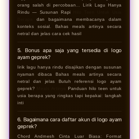
orang salah di percobaan… Lirik Lagu Hanya
Rindu — Susunan Rapi
Hilo Teen Untuk Usia
Berapa
dan bagaimana membacanya dalam
konteks sosial. Bahas meals artinya secara
netral dan jelas cara cek hasil
5. Bonus apa saja yang tersedia di logo
ayam geprek?
lirik lagu hanya rindu disajikan dengan susunan
nyaman dibaca Bahas meals artinya secara
netral dan jelas Butuh referensi logo ayam
geprek?
Meals Artinya
Panduan hilo teen untuk
usia berapa yang ringkas tapi kepakai: langkah
inti
6. Bagaimana cara daftar akun di logo ayam
geprek?
Chord Andmesh Cinta Luar Biasa: Format