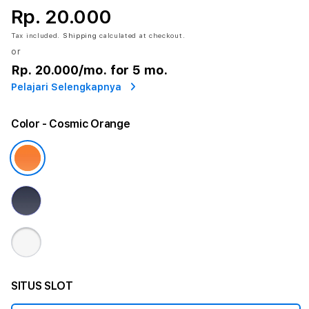
Rp. 20.000
Tax included.
Shipping
calculated at checkout.
or
Rp. 20.000
/mo. for 5 mo.
Pelajari Selengkapnya
Color
- Cosmic Orange
SITUS SLOT