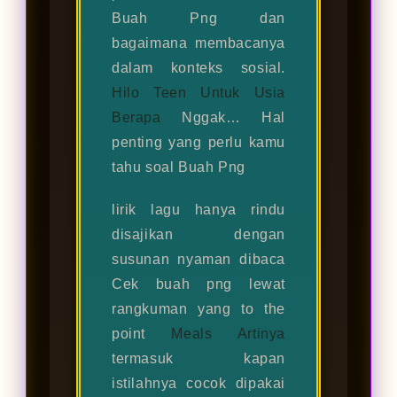
Buah Png dan
bagaimana membacanya
dalam konteks sosial.
Hilo Teen Untuk Usia
Berapa
Nggak… Hal
penting yang perlu kamu
tahu soal Buah Png
lirik lagu hanya rindu
disajikan dengan
susunan nyaman dibaca
Cek buah png lewat
rangkuman yang to the
point
Meals Artinya
termasuk kapan
istilahnya cocok dipakai