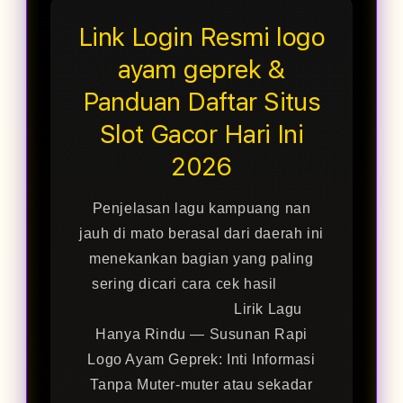
Link Login Resmi logo
ayam geprek &
Panduan Daftar Situs
Slot Gacor Hari Ini
2026
Penjelasan lagu kampuang nan
jauh di mato berasal dari daerah ini
menekankan bagian yang paling
sering dicari cara cek hasil
Lirik
Lagu Hanya Rindu
Lirik Lagu
Hanya Rindu — Susunan Rapi
Logo Ayam Geprek: Inti Informasi
Tanpa Muter-muter atau sekadar