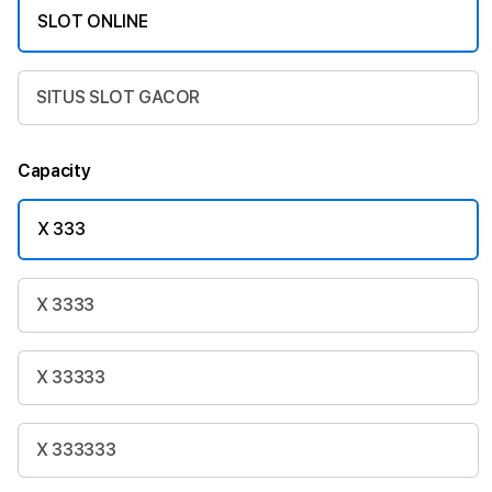
SLOT ONLINE
SITUS SLOT GACOR
Capacity
X 333
X 3333
X 33333
X 333333