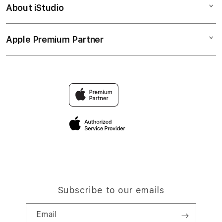
SLOT GACOR
About iStudio
My Account
Slot Online
SITUS SLOT ONLINE
Collection & Delivery
Elush Service Provider
SITUS SLOT GACOR
Apple Premium Partner
About Us
Returns & Exchanges
Financing Options
SLOT GACOR TERPOPULER
Find an iStudio near you
Contact Us
Trade-in
SLOT
Why Shop at iStudio
FAQ
Traveller’s Reservation
Elush Corporate Website
Privacy Policy
Site Terms of Use
Subscribe to our emails
Email