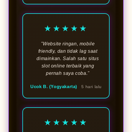
★★★★★
"Website ringan, mobile
friendly, dan tidak lag saat
dimainkan. Salah satu situs
slot online terbaik yang
pernah saya coba."
Ucok B. (Yogyakarta)
5 hari lalu
★★★★★