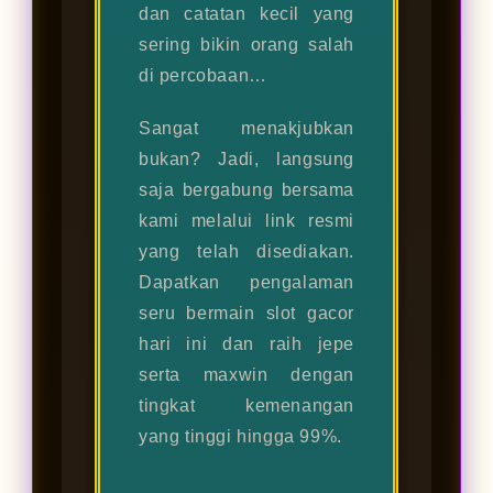
dan catatan kecil yang
sering bikin orang salah
di percobaan…
Sangat menakjubkan
bukan? Jadi, langsung
saja bergabung bersama
kami melalui link resmi
yang telah disediakan.
Dapatkan pengalaman
seru bermain slot gacor
hari ini dan raih jepe
serta maxwin dengan
tingkat kemenangan
yang tinggi hingga 99%.