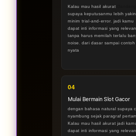
Kalau mau hasil akurat
Dandan
supaya keputusanmu lebih yaki
minim trial-and-error. jadi kamu
dapat inti informasi yang releva
tanpa harus memilah terlalu ba
noise. dari dasar sampai contoh
nyata
04
Mulai Bermain Slot Gacor
dengan bahasa natural supaya 
nyambung sejak paragraf perta
Kalau mau hasil akurat jadi kam
dapat inti informasi yang releva