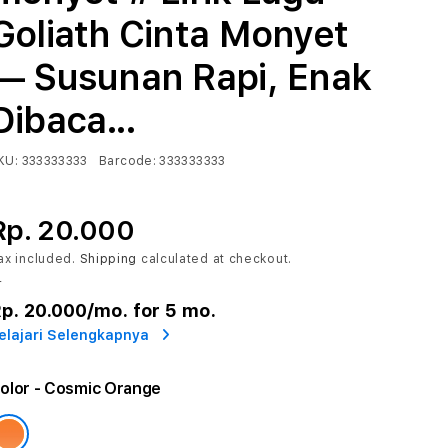
Goliath Cinta Monyet
— Susunan Rapi, Enak
Dibaca…
KU:
333333333
Barcode:
333333333
Rp. 20.000
ax included.
Shipping
calculated at checkout.
r
p. 20.000
/mo. for 5 mo.
elajari Selengkapnya
olor
- Cosmic Orange