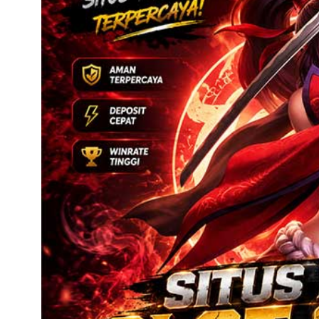
natural supaya
cepat nyambung
sejak paragraf
pertama.
From Rp. 20.000 Rp