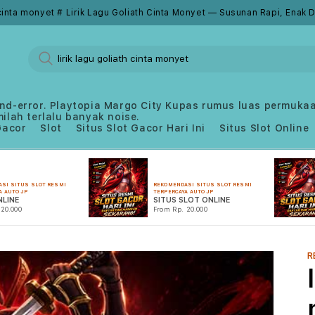
h cinta monyet # Lirik Lagu Goliath Cinta Monyet — Susunan Rapi, Enak
nd-error.
Playtopia Margo City
Kupas rumus luas permukaan
ilah terlalu banyak noise.
Gacor
Slot
Situs Slot Gacor Hari Ini
Situs Slot Online
SI SITUS SLOT RESMI
REKOMENDASI SITUS SLOT RESMI
A AUTO JP
TERPERCAYA AUTO JP
NLINE
SITUS SLOT ONLINE
 20.000
From Rp. 20.000
R