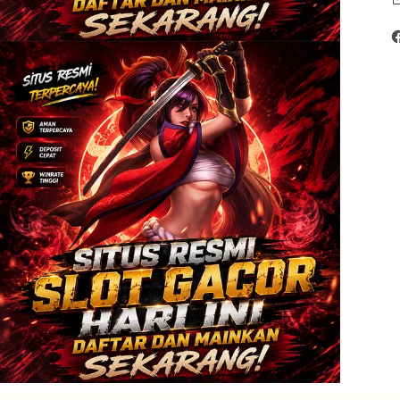
Open
media
7
in
modal
Open