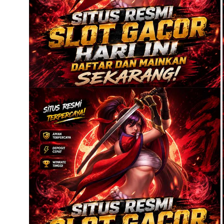
Open
media
2
in
modal