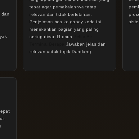
g
tepat agar pemakaiannya tetap
pemb
n dan
relevan dan tidak berlebihan.
pros
Penjelasan bca ke gopay kode ini
sist
n
menekankan bagian yang paling
nyak
sering dicari Rumus
Pelita Air
Terminal Berapa
Jawaban jelas dan
relevan untuk topik Dandang
cepat
ma.
u
n