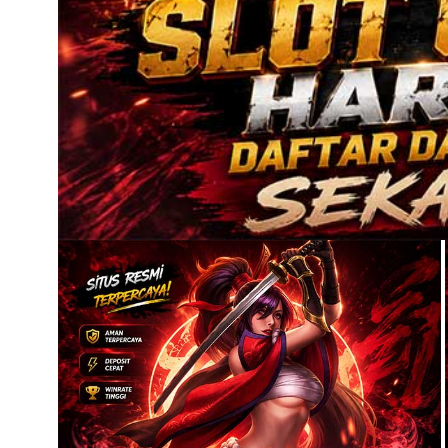
Open
media
1
in
modal