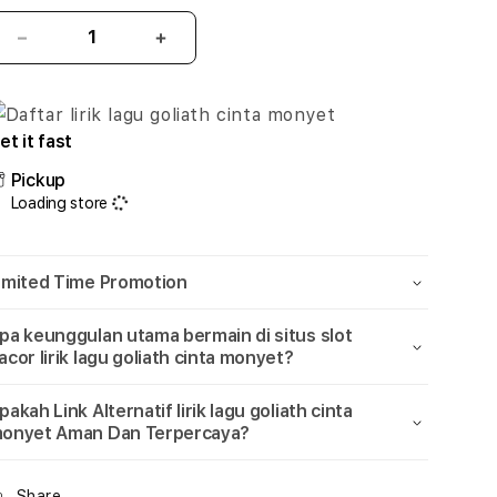
Decrease
Increase
quantity
quantity
for
for
lirik
lirik
lagu
lagu
et it fast
goliath
goliath
Pickup
cinta
cinta
Loading store
monyet
monyet
#
#
Lirik
Lirik
Lagu
Lagu
imited Time Promotion
Goliath
Goliath
Cinta
Cinta
pa keunggulan utama bermain di situs slot
Monyet
Monyet
acor lirik lagu goliath cinta monyet?
—
—
Susunan
Susunan
pakah Link Alternatif lirik lagu goliath cinta
Rapi,
Rapi,
onyet Aman Dan Terpercaya?
Enak
Enak
Dibaca…
Dibaca…
Share