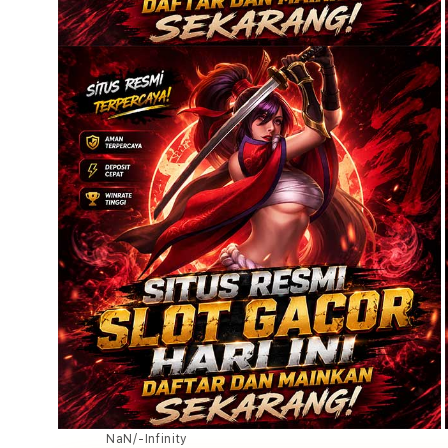
Open
media
6
in
modal
Open
of
NaN
/
-Infinity