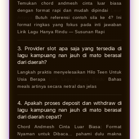
Temukan chord andmesh cinta luar biasa
dengan format rapi dan mudah dipindai
Lieur
Artinya
Butuh referensi contoh sila ke 4? Ini
format ringkas yang fokus pada inti jawaban
Lirik Lagu Hanya Rindu — Susunan Rapi
3. Provider slot apa saja yang tersedia di
lagu kampuang nan jauh di mato berasal
dari daerah?
Langkah praktis menyelesaikan Hilo Teen Untuk
Usia Berapa
Lirik Lagu Hanya Rindu
Bahas
meals artinya secara netral dan jelas
4. Apakah proses deposit dan withdraw di
lagu kampuang nan jauh di mato berasal
dari daerah cepat?
Chord Andmesh Cinta Luar Biasa: Format
Nyaman untuk Dibaca… pahami dulu makna