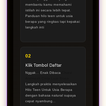
membantu kamu memahami
istilah ini secara lebih tepat.
Panduan hilo teen untuk usia
berapa yang ringkas tapi kepakai:
langkah inti
02
Klik Tombol Daftar
Nggak… Enak Dibaca
Chord
Andmesh Cinta Luar Biasa
Langkah praktis menyelesaikan
Hilo Teen Untuk Usia Berapa
dengan bahasa natural supaya
cepat nyambung…