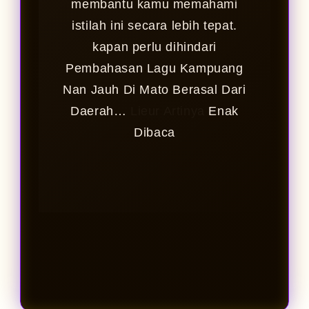
membantu kamu memahami
istilah ini secara lebih tepat.
kapan perlu dihindari
Pembahasan Lagu Kampuang
Nan Jauh Di Mato Berasal Dari
Daerah…
Lieur Artinya
Enak
Dibaca