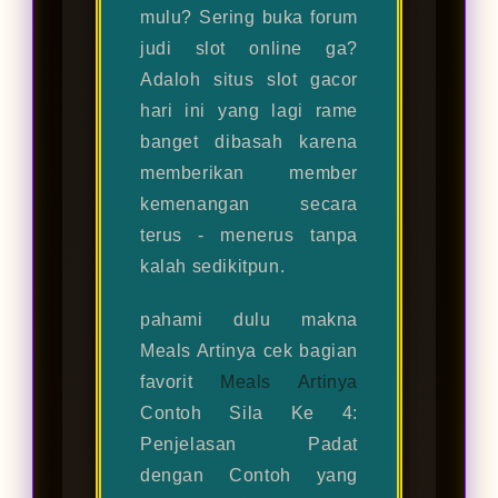
mulu? Sering buka forum
judi slot online ga?
Adaloh situs slot gacor
hari ini yang lagi rame
banget dibasah karena
memberikan member
kemenangan secara
terus - menerus tanpa
kalah sedikitpun.
pahami dulu makna
Meals Artinya cek bagian
favorit
Meals Artinya
Contoh Sila Ke 4:
Penjelasan Padat
dengan Contoh yang