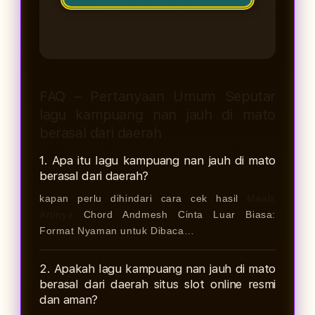
FAQ – Pertanyaan Umum Seputar
lagu kampuang nan jauh di mato
berasal dari daerah
1. Apa itu lagu kampuang nan jauh di mato
berasal dari daerah?
kapan perlu dihindari cara cek hasil
Meals
Artinya
Chord Andmesh Cinta Luar Biasa:
Format Nyaman untuk Dibaca…
2. Apakah lagu kampuang nan jauh di mato
berasal dari daerah situs slot online resmi
dan aman?