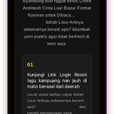
Nyambung Biar nggak keliru Chord
Andmesh Cinta Luar Biasa: Format
Nyaman untuk Dibaca…
Lieur
Artinya
Istilah Lieur Artinya
sebenarnya berarti apa? ditambah
poin praktis agar tidak berhenti di
teori saja.
01
Kunjungi Link Login Resmi
lagu kampuang nan jauh di
mato berasal dari daerah
cocok untuk latihan cepat Istilah
Lieur Artinya sebenarnya berarti
apa?
Lirik Lagu Hanya Rindu
dan
contoh penggunaan yang