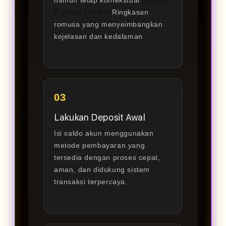
namun tetap kontekstual
Tebak
Gambar Level 3
Ringkasan
romusa yang menyeimbangkan
kejelasan dan kedalaman
03
Lakukan Deposit Awal
Isi saldo akun menggunakan
metode pembayaran yang
tersedia dengan proses cepat,
aman, dan didukung sistem
transaksi terpercaya.