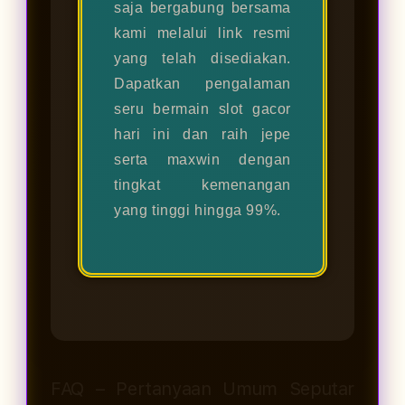
saja bergabung bersama
kami melalui link resmi
yang telah disediakan.
Dapatkan pengalaman
seru bermain slot gacor
hari ini dan raih jepe
serta maxwin dengan
tingkat kemenangan
yang tinggi hingga 99%.
FAQ – Pertanyaan Umum Seputar