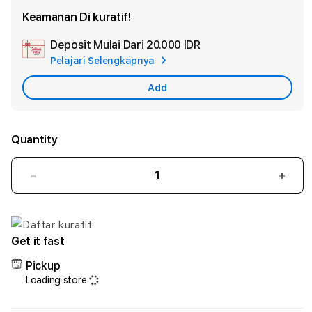
Keamanan Di kuratif!
Deposit Mulai Dari
20.000 IDR
Add
Pelajari Selengkapnya
Apple
Care
Add
Quantity
Decrease
Incr
quantity
quant
for
for
kuratif
kurat
#
#
Get it fast
Pembahasan
Pemb
Pickup
Kuratif
Kurat
Loading store
dari
dari
dasar
dasa