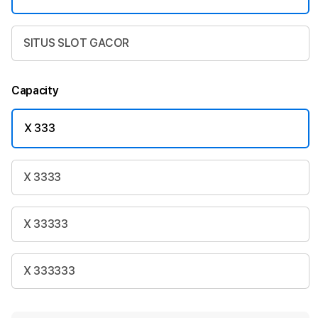
SITUS SLOT GACOR
Capacity
X 333
X 3333
X 33333
X 333333