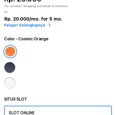
Tax included.
Shipping
calculated at checkout.
or
Rp. 20.000
/mo. for 5 mo.
Pelajari Selengkapnya
Color
- Cosmic Orange
SITUS SLOT
SLOT ONLINE