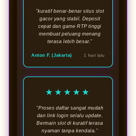
"kuratif benar-benar situs slot
gacor yang stabil. Deposit
cepat dan game RTP tinggi
membuat peluang menang
terasa lebih besar."
Anton F. (Jakarta)
1 hari lalu
★★★★★
"Proses daftar sangat mudah
dan link login selalu update.
Bermain slot di kuratif terasa
nyaman tanpa kendala."