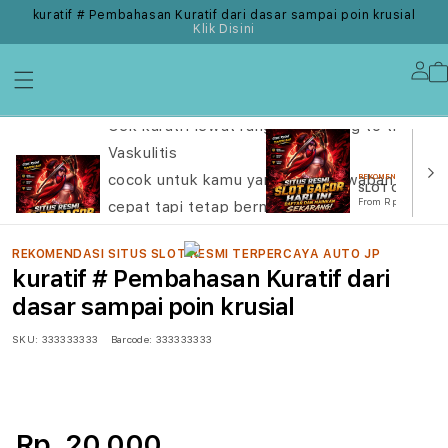
kuratif # Pembahasan Kuratif dari dasar sampai poin krusial
Klik Disini
Lo
in
REKOMENDASI SITUS SLOT RESMI TERPERCAYA AUTO JP
Cek kuratif lewat rangkuman yang to the point
Vaskulitis
cocok untuk kamu yang butuh jawaban cepat t
REKOMENDASI SITUS 
SLOT ONLINE
From Rp. 20.000
cepat tapi tetap bernilai pakai.
From Rp. 20.000 Rp
REKOMENDASI SITUS SLOT RESMI TERPERCAYA AUTO JP
kuratif # Pembahasan Kuratif dari
dasar sampai poin krusial
SKU:
333333333
Barcode:
333333333
Rp. 20.000