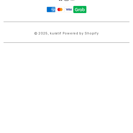
Facebook
Instagram
YouTube
Payment
methods
© 2025,
kuratif
Powered by Shopify