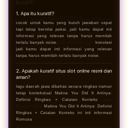
kuratif
1. Apa itu kuratif?
cocok untuk kamu yang butuh jawaban cepat
tapi tetap bernilai pakai. jadi kamu dapat inti
informasi yang relevan tanpa harus memilah
terlalu banyak noise.
You Did It Artinya
konotasi
jadi kamu dapat inti informasi yang relevan
tanpa harus memilah terlalu banyak noise.
2. Apakah kuratif situs slot online resmi dan
aman?
lagu daerah jawa dibahas secara ringkas namun
tetap kontekstual Makna You Did It Artinya:
Definisi Ringkas + Catatan Konteks
Lagu
Daerah Jawa
Makna You Did It Artinya: Definisi
Ringkas + Catatan Konteks ini inti informasi
Romusa