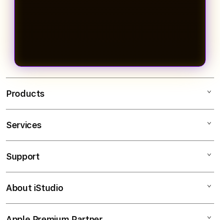
Products
Services
kuratif
SLOT ONLINE
Support
AppleCare+
SITUS SLOT GACOR
Corporate
SLOT GACOR
About iStudio
My Account
Slot Online
SITUS SLOT ONLINE
Collection & Delivery
Elush Service Provider
SITUS SLOT GACOR
Apple Premium Partner