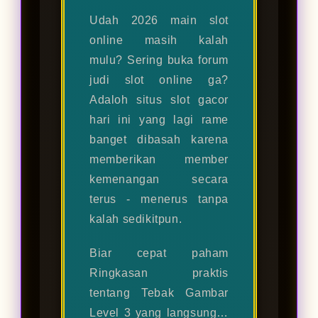
Udah 2026 main slot
online masih kalah
mulu? Sering buka forum
judi slot online ga?
Adaloh situs slot gacor
hari ini yang lagi rame
banget dibasah karena
memberikan member
kemenangan secara
terus - menerus tanpa
kalah sedikitpun.
Biar cepat paham
Ringkasan praktis
tentang Tebak Gambar
Level 3 yang langsung…