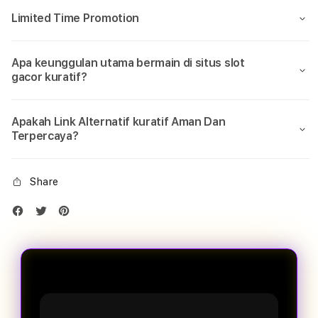
sampai
samp
poin
poin
Limited Time Promotion
krusial
krusi
Apa keunggulan utama bermain di situs slot
gacor kuratif?
Apakah Link Alternatif kuratif Aman Dan
Terpercaya?
Share