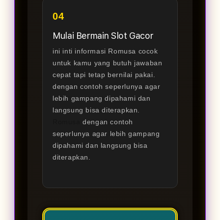
04
Mulai Bermain Slot Gacor
ini inti informasi Romusa cocok
untuk kamu yang butuh jawaban
cepat tapi tetap bernilai pakai.
dengan contoh seperlunya agar
lebih gampang dipahami dan
langsung bisa diterapkan.
Romusa
dengan contoh
seperlunya agar lebih gampang
dipahami dan langsung bisa
diterapkan.