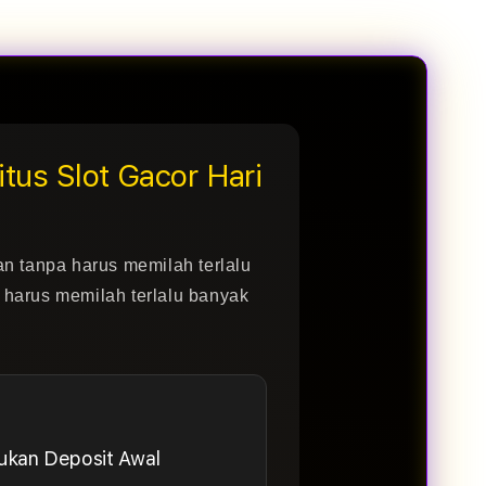
itus Slot Gacor Hari
van tanpa harus memilah terlalu
a harus memilah terlalu banyak
ukan Deposit Awal