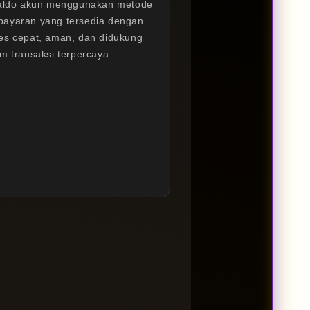
saldo akun menggunakan metode
ayaran yang tersedia dengan
es cepat, aman, dan didukung
em transaksi terpercaya.