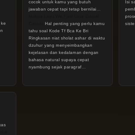
cocok untuk kamu yang butuh
Isi 
jawaban cepat tapi tetap bernilai…
pemb
Makna Lagu We Find Love Daniel
pros
 ke
Caesar
Hal penting yang perlu kamu
sist
un
tahu soal Kode Tf Bca Ke Bri
Ringkasan niat sholat ashar di waktu
dzuhur yang menyeimbangkan
kejelasan dan kedalaman dengan
bahasa natural supaya cepat
nyambung sejak paragraf…
kas
olat