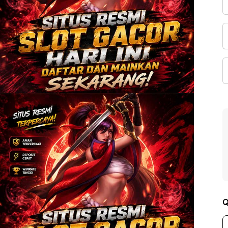
Open
media
3
in
modal
Q