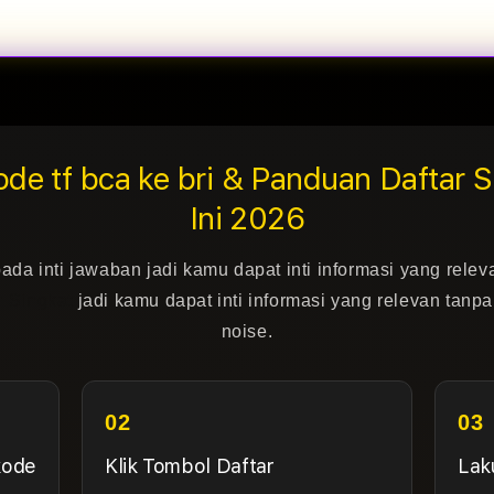
media
9
in
modal
de tf bca ke bri & Panduan Daftar S
Ini 2026
pada inti jawaban jadi kamu dapat inti informasi yang rele
 Singkat
jadi kamu dapat inti informasi yang relevan tanp
noise.
02
03
kode
Klik Tombol Daftar
Lak