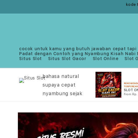
kode 
Find Love Daniel
Caesar: Inti
Informasi Tanpa…
Niat Sholat Ashar
Di Waktu Dzuhur:
cocok untuk kamu yang butuh jawaban cepat tapi t
Inti Informasi
Padat dengan Contoh yang Nyambung
Kisah Nabi
Situs Slot
Tanpa…
Situs Slot Gacor
Plafon
Slot Online
Slot 
Akustik
dengan
bahasa natural
supaya cepat
REKOMENDA
TERPERCAY
SLOT O
nyambung sejak
From Rp.
paragraf…
Pembahasan
Skip to
Contoh Kerajinan
product
information
Bahan Keras dari
dasar sampai poin…