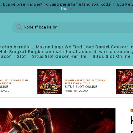
tf bca ke bri # Hal penting yang perlu kamu tahu soal Kode Tf Bca Ke 
Disini
etap bernilai… Makna Lagu We Find Love Daniel Caesar: I
 Nuh Singkat
Ringkasan niat sholat ashar di waktu dzuhur
Gacor
Slot
Situs Slot Gacor Hari Ini
Situs Slot Online
SI SITUS SLOT RESMI
REKOMENDASI SITUS SLOT RESMI
A AUTO JP
TERPERCAYA AUTO JP
NLINE
SITUS SLOT ONLINE
 20.000
From Rp. 20.000
R