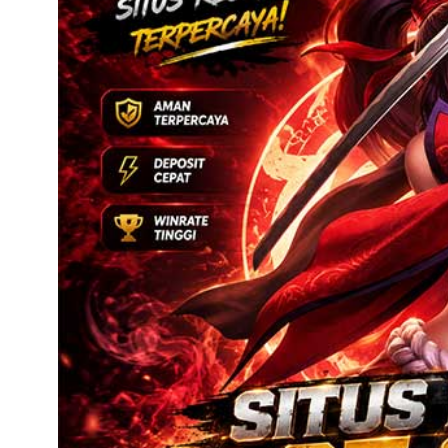
Makna Lagu We
Find Love Daniel
Caesar: Inti
Informasi Tanpa…
From Rp. 20.000 Rp