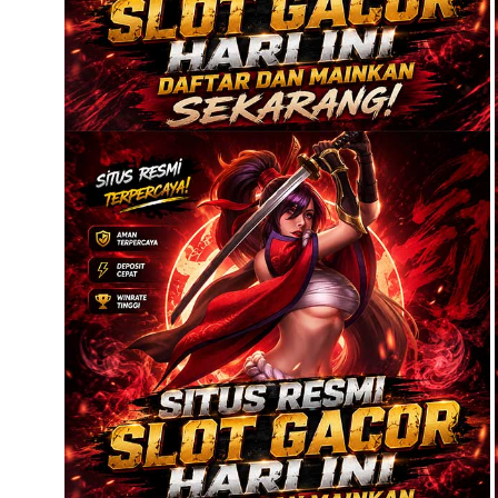
Open
media
4
in
modal