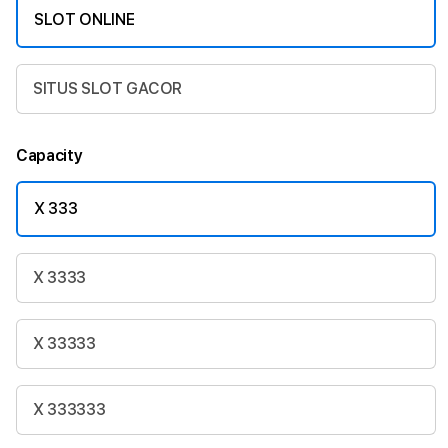
SLOT ONLINE
SITUS SLOT GACOR
Capacity
X 333
X 3333
X 33333
X 333333