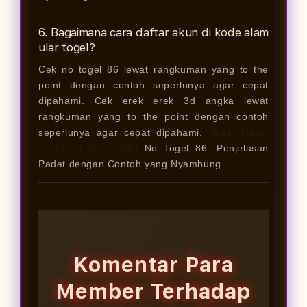
6. Bagaimana cara daftar akun di kode alam
ular togel?
Cek no togel 86 lewat rangkuman yang to the
point dengan contoh seperlunya agar cepat
dipahami. Cek erek erek 3d angka lewat
rangkuman yang to the point dengan contoh
seperlunya agar cepat dipahami.
Tafsir Mimpi
2d Abjad A Z Togel
No Togel 86: Penjelasan
Padat dengan Contoh yang Nyambung
Komentar Para
Member Terhadap