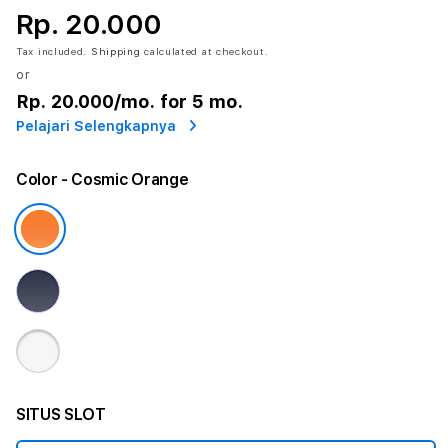
Rp. 20.000
Tax included.
Shipping
calculated at checkout.
or
Rp. 20.000
/mo. for 5 mo.
Pelajari Selengkapnya
Color
- Cosmic Orange
SITUS SLOT