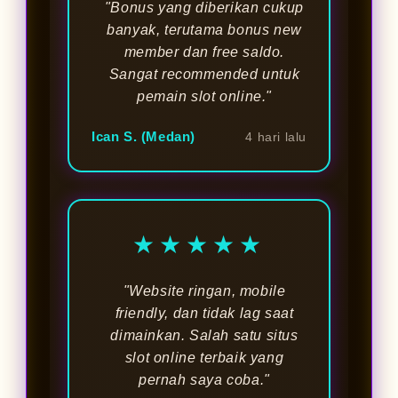
"Bonus yang diberikan cukup
banyak, terutama bonus new
member dan free saldo.
Sangat recommended untuk
pemain slot online."
Ican S. (Medan)
4 hari lalu
★★★★★
"Website ringan, mobile
friendly, dan tidak lag saat
dimainkan. Salah satu situs
slot online terbaik yang
pernah saya coba."