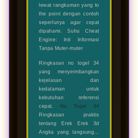
lewat rangkuman yang to
the point dengan contoh
seperlunya agar cepat
dipahami. Suhu Cheat
Engine: Inti Informasi
Tanpa Muter-muter
Ringkasan no togel 34
yang menyeimbangkan
kejelasan dan
kedalaman untuk
kebutuhan referensi
cepat.
No Togel 34
Ringkasan praktis
tentang Erek Erek 3d
Angka yang langsung…