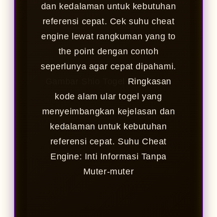
dan kedalaman untuk kebutuhan
referensi cepat. Cek suhu cheat
engine lewat rangkuman yang to
the point dengan contoh
seperlunya agar cepat dipahami.
Gambar Shio Togel
Ringkasan
kode alam ular togel yang
menyeimbangkan kejelasan dan
kedalaman untuk kebutuhan
referensi cepat. Suhu Cheat
Engine: Inti Informasi Tanpa
Muter-muter