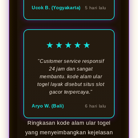
Ucok B. (Yogyakarta)
5 hari lalu
★★★★★
"Customer service responsif
24 jam dan sangat
membantu. kode alam ular
togel layak disebut situs slot
gacor terpercaya."
Aryo W. (Bali)
6 hari lalu
Ringkasan kode alam ular togel
yang menyeimbangkan kejelasan