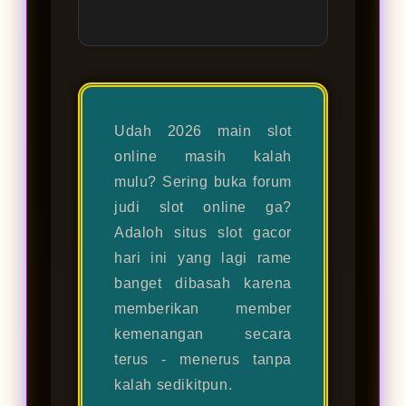
Udah 2026 main slot
online masih kalah
mulu? Sering buka forum
judi slot online ga?
Adaloh situs slot gacor
hari ini yang lagi rame
banget dibasah karena
memberikan member
kemenangan secara
terus - menerus tanpa
kalah sedikitpun.