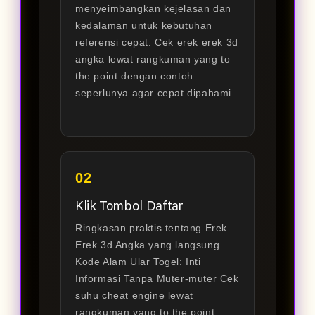
menyeimbangkan kejelasan dan
kedalaman untuk kebutuhan
referensi cepat. Cek erek erek 3d
angka lewat rangkuman yang to
the point dengan contoh
seperlunya agar cepat dipahami.
02
Klik Tombol Daftar
Ringkasan praktis tentang Erek
Erek 3d Angka yang langsung…
Kode Alam Ular Togel: Inti
Informasi Tanpa Muter-muter Cek
suhu cheat engine lewat
rangkuman yang to the point