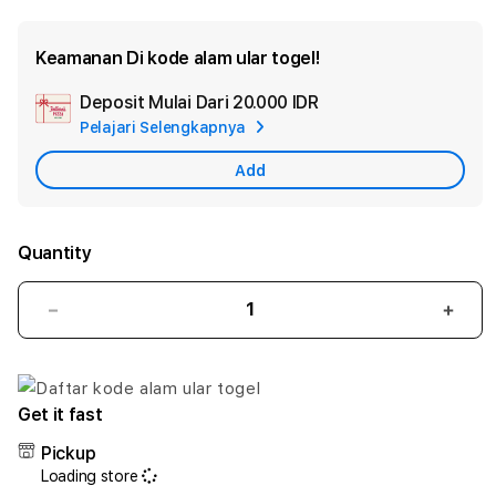
Keamanan Di kode alam ular togel!
Deposit Mulai Dari
20.000 IDR
Add
Pelajari Selengkapnya
Apple
Care
Add
Quantity
Decrease
Incr
quantity
quant
for
for
kode
kode
alam
alam
Get it fast
ular
ular
Pickup
togel
togel
Loading store
#
#