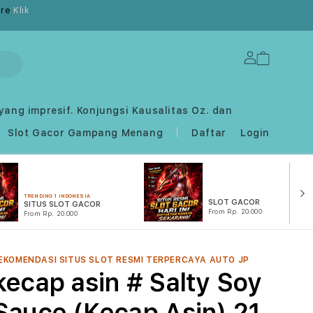
ore
Klik
Log
Cart
in
yang impresif.
Konjungsi Kausalitas
Oz. dan
Slot Gacor Gampang Menang
Daftar
Login
TRENDING 1 INDONESIA
SLOT GACOR
SITUS SLOT GACOR
From Rp. 20.000
From Rp. 20.000
EKOMENDASI SITUS SLOT RESMI TERPERCAYA AUTO JP
kecap asin # Salty Soy
Sauce (Kecap Asin) 21