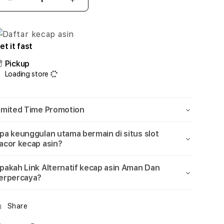
Decrease
Increase
quantity
quantity
for
for
kecap
kecap
asin
asin
et it fast
#
#
Pickup
Salty
Salty
Loading store
Soy
Soy
Sauce
Sauce
(Kecap
(Kecap
Asin)
Asin)
imited Time Promotion
21
21
Fl.
Fl.
pa keunggulan utama bermain di situs slot
Oz.
Oz.
acor kecap asin?
by
by
ABC
ABC
pakah Link Alternatif kecap asin Aman Dan
-
-
erpercaya?
Indo
Indo
Food
Food
Store
Store
Share