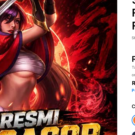
S
T
o
R
P
C