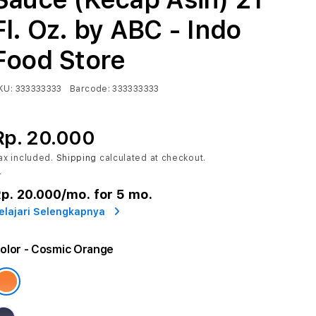
Fl. Oz. by ABC - Indo
Food Store
KU:
333333333
Barcode:
333333333
Rp. 20.000
ax included.
Shipping
calculated at checkout.
r
p. 20.000
/mo. for 5 mo.
elajari Selengkapnya
olor
- Cosmic Orange