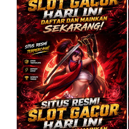
Open
media
4
in
modal