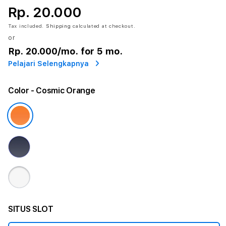
Rp. 20.000
Tax included.
Shipping
calculated at checkout.
or
Rp. 20.000
/mo. for 5 mo.
Pelajari Selengkapnya
Color
- Cosmic Orange
SITUS SLOT