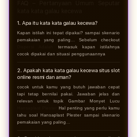
FAQ – Pertanyaan Umum Seputar
kata kata galau kecewa
1. Apa itu kata kata galau kecewa?
Kapan istilah ini tepat dipakai? sampai skenario
pemakaian yang paling… Sebelum checkout
Dispersi Adalah
termasuk kapan istilahnya
cocok dipakai dan situasi penggunaannya
2. Apakah kata kata galau kecewa situs slot
online resmi dan aman?
cocok untuk kamu yang butuh jawaban cepat
tapi tetap bernilai pakai. Jawaban jelas dan
relevan untuk topik Gambar Monyet Lucu
Hansaplast Plester
Hal penting yang perlu kamu
tahu soal Hansaplast Plester sampai skenario
pemakaian yang paling…