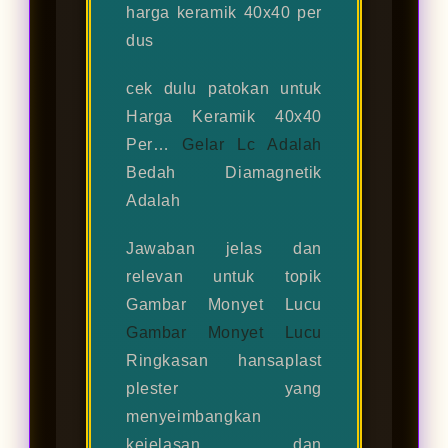
harga keramik 40x40 per
dus
cek dulu patokan untuk
Harga Keramik 40x40
Per…
Gelar Lc Adalah
Bedah Diamagnetik
Adalah
Jawaban jelas dan
relevan untuk topik
Gambar Monyet Lucu
Gambar Monyet Lucu
Ringkasan hansaplast
plester yang
menyeimbangkan
kejelasan dan