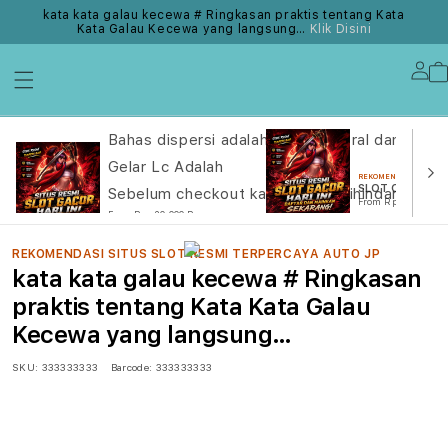
kata kata galau kecewa # Ringkasan praktis tentang Kata
Kata Galau Kecewa yang langsung…
Klik Disini
Lo
in
REKOMENDASI SITUS SLOT RESMI TERPERCAYA AUTO JP
Bahas dispersi adalah secara netral dan jela
Gelar Lc Adalah
REKOMENDASI SITUS 
SLOT ONLINE
Sebelum checkout kapan perlu dihindari biaya
From Rp. 20.000
From Rp. 20.000 Rp
REKOMENDASI SITUS SLOT RESMI TERPERCAYA AUTO JP
kata kata galau kecewa # Ringkasan
praktis tentang Kata Kata Galau
Kecewa yang langsung…
SKU:
333333333
Barcode:
333333333