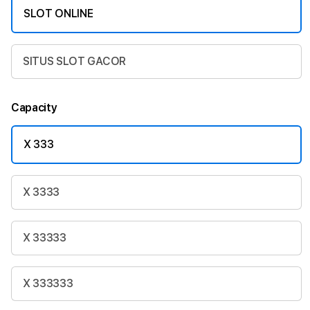
SLOT ONLINE
SITUS SLOT GACOR
Capacity
X 333
X 3333
X 33333
X 333333