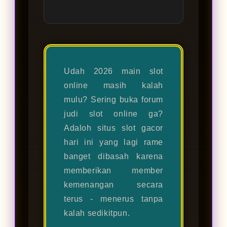
Udah 2026 main slot
online masih kalah
mulu? Sering buka forum
judi slot online ga?
Adaloh situs slot gacor
hari ini yang lagi rame
banget dibasah karena
memberikan member
kemenangan secara
terus - menerus tanpa
kalah sedikitpun.