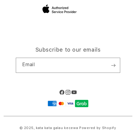
Site Terms of Use
Subscribe to our emails
Email
Facebook
Instagram
YouTube
Payment
methods
© 2025,
kata kata galau kecewa
Powered by Shopify