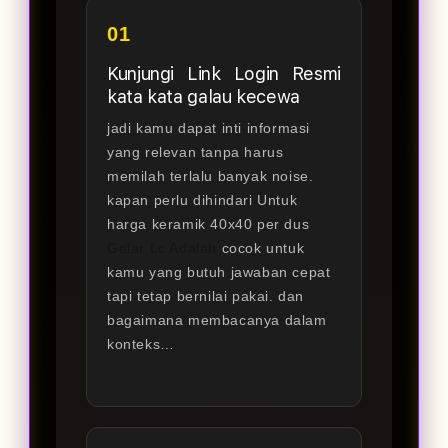
01
Kunjungi Link Login Resmi
kata kata galau kecewa
jadi kamu dapat inti informasi
yang relevan tanpa harus
memilah terlalu banyak noise.
kapan perlu dihindari Untuk
harga keramik 40x40 per dus
Gelar Lc Adalah
cocok untuk
kamu yang butuh jawaban cepat
tapi tetap bernilai pakai. dan
bagaimana membacanya dalam
konteks…