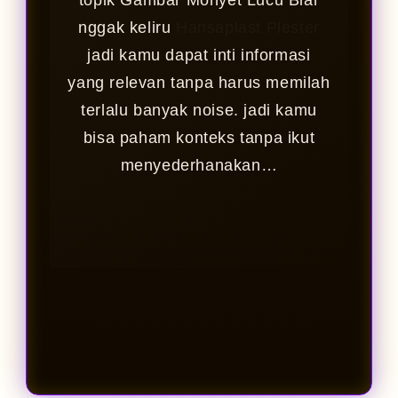
topik Gambar Monyet Lucu Biar
nggak keliru
Hansaplast Plester
jadi kamu dapat inti informasi
yang relevan tanpa harus memilah
terlalu banyak noise. jadi kamu
bisa paham konteks tanpa ikut
menyederhanakan…