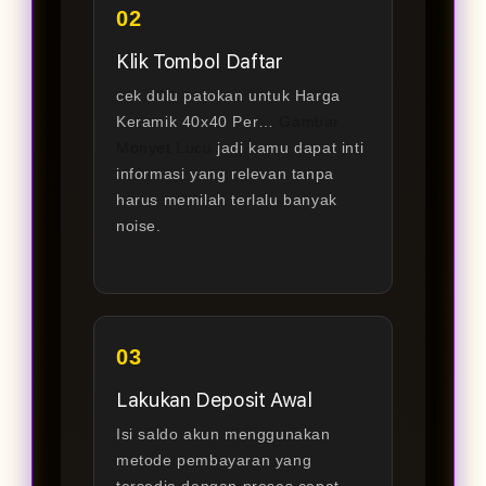
02
Klik Tombol Daftar
cek dulu patokan untuk Harga
Keramik 40x40 Per…
Gambar
Monyet Lucu
jadi kamu dapat inti
informasi yang relevan tanpa
harus memilah terlalu banyak
noise.
03
Lakukan Deposit Awal
Isi saldo akun menggunakan
metode pembayaran yang