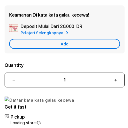
Keamanan Di kata kata galau kecewa!
Deposit Mulai Dari
20.000 IDR
Add
Pelajari Selengkapnya
Apple
Care
Add
Quantity
Decrease
Incr
quantity
quant
for
for
kata
kata
kata
kata
Get it fast
galau
gala
Pickup
kecewa
kece
Loading store
#
#