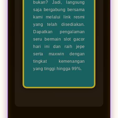
bukan? Jadi, langsung
saja bergabung bersama
kami melalui link resmi
yang telah disediakan.
Dapatkan pengalaman
seru bermain slot gacor
hari ini dan raih jepe
serta maxwin dengan
tingkat kemenangan
yang tinggi hingga 99%.