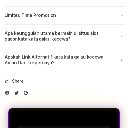
Ringkasan
Ring
praktis
prakt
tentang
tent
Limited Time Promotion
Kata
Kata
Kata
Kata
Galau
Gala
Apa keunggulan utama bermain di situs slot
Kecewa
Kece
gacor kata kata galau kecewa?
yang
yang
langsung…
lang
Apakah Link Alternatif kata kata galau kecewa
Aman Dan Terpercaya?
Share