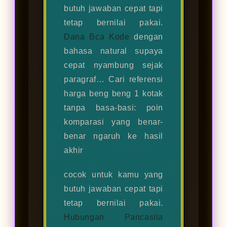
butuh jawaban cepat tapi
tetap bernilai pakai.
Dana Bca Kode
dengan
bahasa natural supaya
cepat nyambung sejak
paragraf… Cari referensi
harga beng beng 1 kotak
tanpa basa-basi: poin
komparasi yang benar-
benar ngaruh ke hasil
akhir
cocok untuk kamu yang
butuh jawaban cepat tapi
tetap bernilai pakai.
Hubungan Pancasila