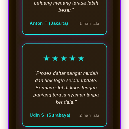
peluang menang terasa lebih
besar."
Anton F. (Jakarta)
1 hari lalu
★★★★★
"Proses daftar sangat mudah
dan link login selalu update.
Bermain slot di kaos lengan
panjang terasa nyaman tanpa
kendala."
Udin S. (Surabaya)
2 hari lalu