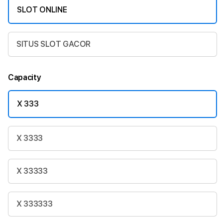
SLOT ONLINE
SITUS SLOT GACOR
Capacity
X 333
X 3333
X 33333
X 333333