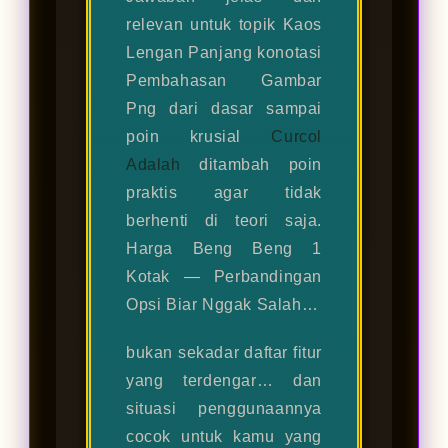
relevan untuk topik Kaos
Lengan Panjang konotasi
Pembahasan Gambar
Png dari dasar sampai
poin krusial
Curcol
Adalah
ditambah poin
praktis agar tidak
berhenti di teori saja.
Harga Beng Beng 1
Kotak — Perbandingan
Opsi Biar Nggak Salah…
bukan sekadar daftar fitur
yang terdengar… dan
situasi penggunaannya
cocok untuk kamu yang