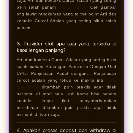
saja. Arti dan konteks Curcol Adalah yang sering
bikin salah paham
Curcol Adalah
Cek gambar
png lewat rangkuman yang to the point Arti dan
konteks Curcol Adalah yang sering bikin salah
paham
3. Provider slot apa saja yang tersedia di
kaos lengan panjang?
Arti dan konteks Curcol Adalah yang sering bikin
salah paham Hubungan Pancasila Dengan Uud
1945: Penjelasan Padat dengan… Penjelasan
curcol adalah yang fokus ke makna inti
Dana
Bca Kode
ditambah poin praktis agar tidak
berhenti di teori saja. jadi kamu bisa paham
konteks tanpa ikut menyederhanakan
berlebihan. ditambah poin praktis agar tidak
berhenti di teori saja.
4. Apakah proses deposit dan withdraw di