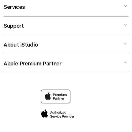
Services
kaos lengan panjang
SLOT ONLINE
Support
AppleCare+
SITUS SLOT GACOR
Corporate
SLOT GACOR
About iStudio
My Account
Slot Online
SITUS SLOT ONLINE
Collection & Delivery
Elush Service Provider
SITUS SLOT GACOR
Apple Premium Partner
About Us
Returns & Exchanges
Financing Options
SLOT GACOR TERPOPULER
Find an iStudio near you
Contact Us
Trade-in
SLOT
Why Shop at iStudio
FAQ
Traveller’s Reservation
Elush Corporate Website
Privacy Policy
Site Terms of Use