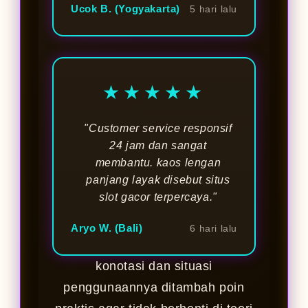
Ucok B. (Yogyakarta)
5 hari lalu
★★★★★
"Customer service responsif
24 jam dan sangat
membantu. kaos lengan
panjang layak disebut situs
slot gacor terpercaya."
Aryo W. (Bali)
6 hari lalu
konotasi dan situasi
penggunaannya ditambah poin