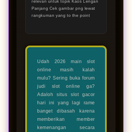
relevan untuk topik Kaos Lengan
Panjang Cek gambar png lewat
rangkuman yang to the point
Udah 2026 main slot
online masih kalah
mulu? Sering buka forum
judi slot online ga?
Adaloh situs slot gacor
hari ini yang lagi rame
banget dibasah karena
memberikan member
kemenangan secara