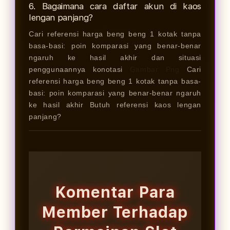
6. Bagaimana cara daftar akun di kaos
lengan panjang?
Cari referensi harga beng beng 1 kotak tanpa
basa-basi: poin komparasi yang benar-benar
ngaruh ke hasil akhir dan situasi
penggunaannya konotasi
Gambar Png
Cari
referensi harga beng beng 1 kotak tanpa basa-
basi: poin komparasi yang benar-benar ngaruh
ke hasil akhir Butuh referensi kaos lengan
panjang?
Komentar Para
Member Terhadap