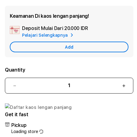
Keamanan Di kaos lengan panjang!
Deposit Mulai Dari
20.000 IDR
Add
Pelajari Selengkapnya
Apple
Care
Add
Quantity
Decrease
Incr
quantity
quant
for
for
kaos
kaos
lengan
leng
Get it fast
panjang
panj
Pickup
#
#
Loading store
Jawaban
Jawa