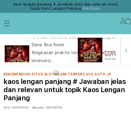
kaos lengan panjang # Jawaban jelas dan relevan untuk
topik Kaos Lengan Panjang
Klik Disini
Lo
in
REKOMENDASI SITUS SLOT RESMI TERPERCAYA AUTO JP
Arti dan konteks Curcol Adalah yang sering b
Dana Bca Kode
Ringkasan praktis tentang Jari Jari Lingkaran
REKOMENDASI SITUS 
SLOT ONLINE
From Rp. 20.000
langsung…
From Rp. 20.000 Rp
REKOMENDASI SITUS SLOT RESMI TERPERCAYA AUTO JP
kaos lengan panjang # Jawaban jelas
dan relevan untuk topik Kaos Lengan
Panjang
SKU:
333333333
Barcode:
333333333