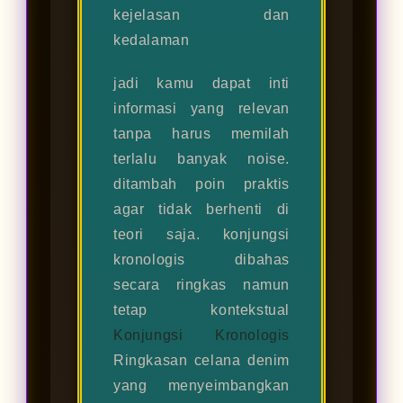
kejelasan dan
kedalaman
jadi kamu dapat inti
informasi yang relevan
tanpa harus memilah
terlalu banyak noise.
ditambah poin praktis
agar tidak berhenti di
teori saja. konjungsi
kronologis dibahas
secara ringkas namun
tetap kontekstual
Konjungsi Kronologis
Ringkasan celana denim
yang menyeimbangkan