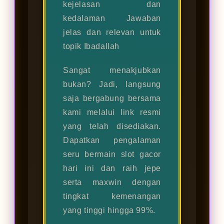
kejelasan dan
kedalaman Jawaban
jelas dan relevan untuk
topik Ibadallah
Sangat menakjubkan
bukan? Jadi, langsung
saja bergabung bersama
kami melalui link resmi
yang telah disediakan.
Dapatkan pengalaman
seru bermain slot gacor
hari ini dan raih jepe
serta maxwin dengan
tingkat kemenangan
yang tinggi hingga 99%.