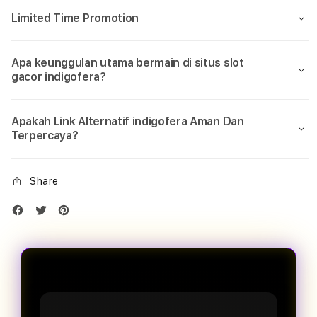
inti
inti
informasi
infor
Limited Time Promotion
Indigofera
Indig
Apa keunggulan utama bermain di situs slot
gacor indigofera?
Apakah Link Alternatif indigofera Aman Dan
Terpercaya?
Share