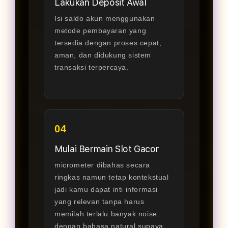
Lakukan Deposit Awal
Isi saldo akun menggunakan
metode pembayaran yang
tersedia dengan proses cepat,
aman, dan didukung sistem
transaksi terpercaya.
04
Mulai Bermain Slot Gacor
micrometer dibahas secara
ringkas namun tetap kontekstual
jadi kamu dapat inti informasi
yang relevan tanpa harus
memilah terlalu banyak noise.
dengan bahasa natural supaya