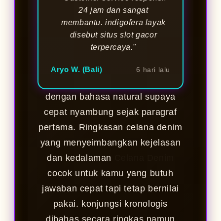
24 jam dan sangat
membantu. indigofera layak
disebut situs slot gacor
terpercaya."
Aryo W. (Bali)
6 hari lalu
dengan bahasa natural supaya
cepat nyambung sejak paragraf
pertama. Ringkasan celana denim
yang menyeimbangkan kejelasan
dan kedalaman
Celana Denim
cocok untuk kamu yang butuh
jawaban cepat tapi tetap bernilai
pakai. konjungsi kronologis
dibahas secara ringkas namun