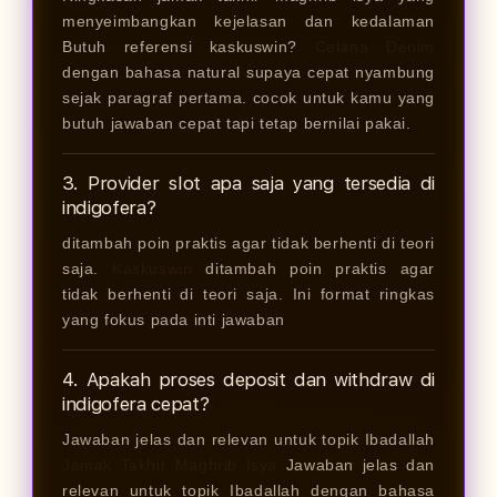
menyeimbangkan kejelasan dan kedalaman
Butuh referensi kaskuswin?
Celana Denim
dengan bahasa natural supaya cepat nyambung
sejak paragraf pertama. cocok untuk kamu yang
butuh jawaban cepat tapi tetap bernilai pakai.
3. Provider slot apa saja yang tersedia di
indigofera?
ditambah poin praktis agar tidak berhenti di teori
saja.
Kaskuswin
ditambah poin praktis agar
tidak berhenti di teori saja. Ini format ringkas
yang fokus pada inti jawaban
4. Apakah proses deposit dan withdraw di
indigofera cepat?
Jawaban jelas dan relevan untuk topik Ibadallah
Jamak Takhir Maghrib Isya
Jawaban jelas dan
relevan untuk topik Ibadallah dengan bahasa