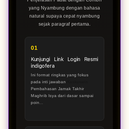
yang Nyambung dengan bahasa
natural supaya cepat nyambung
sejak paragraf pertama.
01
Kunjungi Link Login Resmi
indigofera
Ini format ringkas yang fokus
pada inti jawaban
Kaskuswin
Pembahasan Jamak Takhir
Maghrib Isya dari dasar sampai
poin…