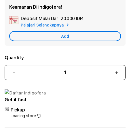
Keamanan Di indigofera!
Deposit Mulai Dari
20.000 IDR
Add
Pelajari Selengkapnya
Apple
Care
Add
Quantity
Decrease
Incr
quantity
quant
for
for
indigofera
indig
#
#
Get it fast
Biar
Biar
Pickup
cepat
cepa
Loading store
paham,
paha
ini
ini