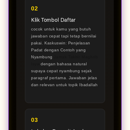
02
Klik Tombol Daftar
cocok untuk kamu yang butuh
jawaban cepat tapi tetap bernilai
pakai. Kaskuswin: Penjelasan
Padat dengan Contoh yang
Nyambung
Jamak Takhir Maghrib
Isya
dengan bahasa natural
supaya cepat nyambung sejak
paragraf pertama. Jawaban jelas
dan relevan untuk topik Ibadallah
03