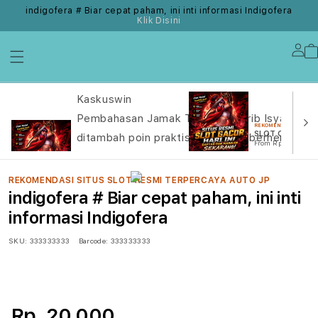
indigofera # Biar cepat paham, ini inti informasi Indigofera
Klik Disini
Lo
REKOMENDASI SITUS SLOT RESMI TERPERCAYA AUTO JP
in
Penjelasan ibadallah ini menekankan bagian yan
Kaskuswin
Pembahasan Jamak Takhir Maghrib Isya dari 
REKOMENDASI SITUS 
SLOT ONLINE
ditambah poin praktis agar tidak berhenti di t
From Rp. 20.000
Penjelasan Padat dengan Contoh yang Nyam
From Rp. 20.000 Rp
REKOMENDASI SITUS SLOT RESMI TERPERCAYA AUTO JP
indigofera # Biar cepat paham, ini inti
informasi Indigofera
SKU:
333333333
Barcode:
333333333
Rp. 20.000