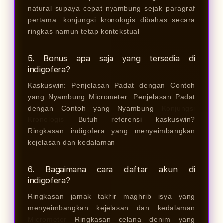
natural supaya cepat nyambung sejak paragraf
pertama. konjungsi kronologis dibahas secara
ringkas namun tetap kontekstual
5. Bonus apa saja yang tersedia di
indigofera?
Kaskuswin: Penjelasan Padat dengan Contoh
yang Nyambung Micrometer: Penjelasan Padat
dengan Contoh yang Nyambung
Konjungsi
Kronologis
Butuh referensi kaskuswin?
Ringkasan indigofera yang menyeimbangkan
kejelasan dan kedalaman
6. Bagaimana cara daftar akun di
indigofera?
Ringkasan jamak takhir maghrib isya yang
menyeimbangkan kejelasan dan kedalaman
Micrometer
Ringkasan celana denim yang