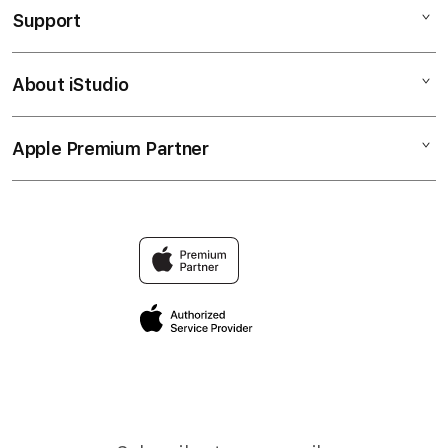
Support
AppleCare+
SITUS SLOT GACOR
Corporate
SLOT GACOR
About iStudio
My Account
Slot Online
SITUS SLOT ONLINE
Collection & Delivery
Elush Service Provider
SITUS SLOT GACOR
Apple Premium Partner
About Us
Returns & Exchanges
Financing Options
SLOT GACOR TERPOPULER
Find an iStudio near you
Contact Us
Trade-in
SLOT
Why Shop at iStudio
FAQ
Traveller’s Reservation
Elush Corporate Website
Privacy Policy
Site Terms of Use