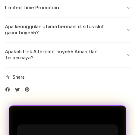
Game
Gam
Online
Onlin
Limited Time Promotion
Mudah
Mud
Menang
Men
Mudah
Mud
Apa keunggulan utama bermain di situs slot
Cuan
Cuan
gacor hoye55?
Apakah Link Alternatif hoye55 Aman Dan
Terpercaya?
Share