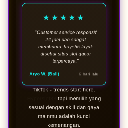
★★★★★
"Customer service responsif
24 jam dan sangat
membantu. hoye55 layak
disebut situs slot gacor
terpercaya."
Aryo W. (Bali)
6 hari lalu
TikTok - trends start here.
Hyperslot88
tapi memilih yang
sesuai dengan skill dan gaya
mainmu adalah kunci
kemenangan.