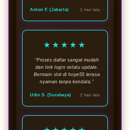
Anton F. (Jakarta)
1 hari lalu
★★★★★
"Proses daftar sangat mudah
dan link login selalu update.
Bermain slot di hoye55 terasa
nyaman tanpa kendala."
Udin S. (Surabaya)
2 hari lalu