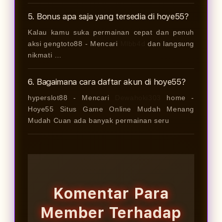
5. Bonus apa saja yang tersedia di hoye55?
Kalau kamu suka permainan cepat dan penuh
aksi gengtoto88 - Mencari
Mlbb4d
dan langsung
nikmati …
6. Bagaimana cara daftar akun di hoye55?
hyperslot88 - Mencari
Dewahoki303
home -
Hoye55 Situs Game Online Mudah Menang
Mudah Cuan ada banyak permainan seru
Komentar Para
Member Terhadap