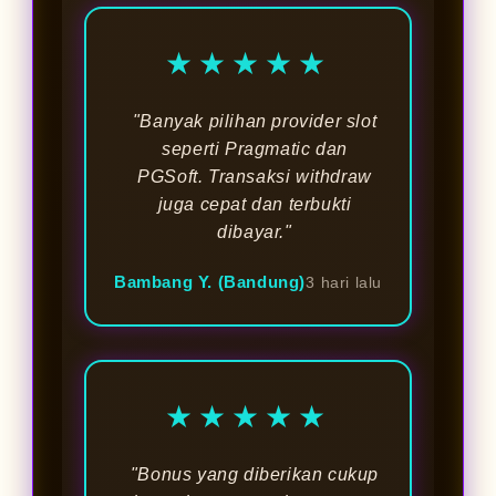
★★★★★
"Banyak pilihan provider slot
seperti Pragmatic dan
PGSoft. Transaksi withdraw
juga cepat dan terbukti
dibayar."
Bambang Y. (Bandung)
3 hari lalu
★★★★★
"Bonus yang diberikan cukup