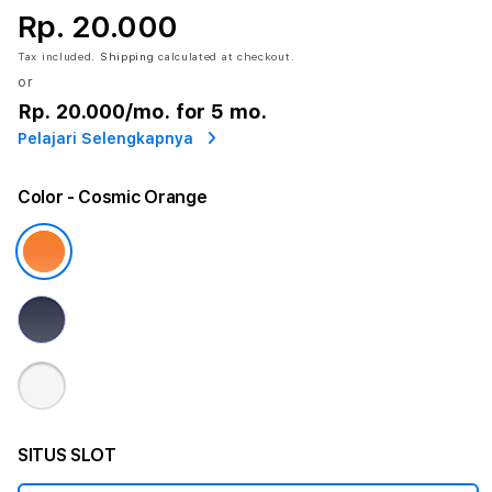
Rp. 20.000
Tax included.
Shipping
calculated at checkout.
or
Rp. 20.000
/mo. for 5 mo.
Pelajari Selengkapnya
Color
- Cosmic Orange
SITUS SLOT