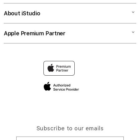
Corporate
SLOT GACOR
About iStudio
My Account
Slot Online
SITUS SLOT ONLINE
Collection & Delivery
Elush Service Provider
SITUS SLOT GACOR
Apple Premium Partner
About Us
Returns & Exchanges
Financing Options
SLOT GACOR TERPOPULER
Find an iStudio near you
Contact Us
Trade-in
SLOT
Why Shop at iStudio
FAQ
Traveller’s Reservation
Elush Corporate Website
Privacy Policy
Site Terms of Use
Subscribe to our emails