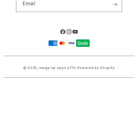
Email
Facebook
Instagram
YouTube
Payment
methods
© 2025,
harga hp oppo a77s
Powered by Shopify