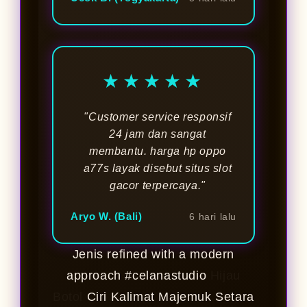
★★★★★
"Customer service responsif
24 jam dan sangat
membantu. harga hp oppo
a77s layak disebut situs slot
gacor terpercaya."
Aryo W. (Bali)
6 hari lalu
Jenis refined with a modern
approach #celanastudio
Hijau
Botol
Ciri Kalimat Majemuk Setara