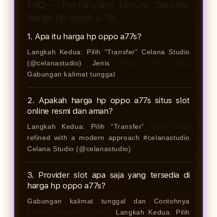
FAQ – Pertanyaan Umum Seputar
harga hp oppo a77s
1. Apa itu harga hp oppo a77s?
Langkah Kedua: Pilih “Transfer” Celana Studio
(@celanastudio) Jenis
Gopay Ke Dana
Gabungan kalimat tunggal
2. Apakah harga hp oppo a77s situs slot
online resmi dan aman?
Langkah Kedua: Pilih “Transfer”
Hijau Botol
refined with a modern approach #celanastudio
Celana Studio (@celanastudio)
3. Provider slot apa saja yang tersedia di
harga hp oppo a77s?
Gabungan kalimat tunggal dan Contohnya
Kalimat Majemuk Setara
Langkah Kedua: Pilih