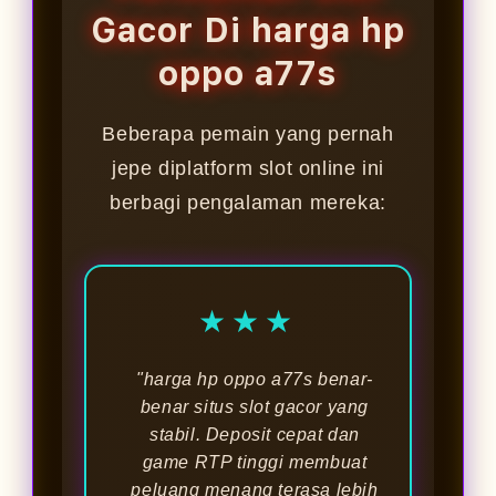
Gacor Di harga hp
oppo a77s
Beberapa pemain yang pernah
jepe diplatform slot online ini
berbagi pengalaman mereka:
★★★
"harga hp oppo a77s benar-
benar situs slot gacor yang
stabil. Deposit cepat dan
game RTP tinggi membuat
peluang menang terasa lebih