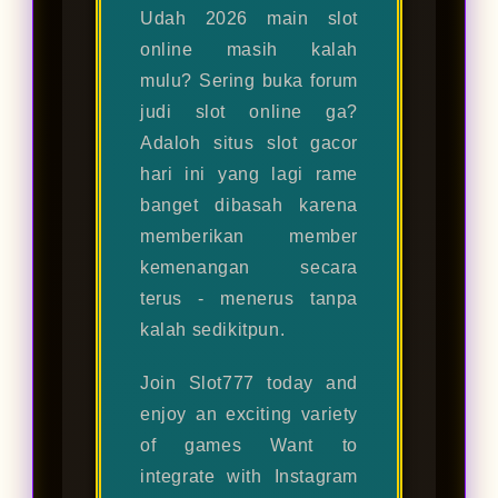
Udah 2026 main slot
online masih kalah
mulu? Sering buka forum
judi slot online ga?
Adaloh situs slot gacor
hari ini yang lagi rame
banget dibasah karena
memberikan member
kemenangan secara
terus - menerus tanpa
kalah sedikitpun.
Join Slot777 today and
enjoy an exciting variety
of games Want to
integrate with Instagram