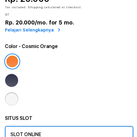
Tax included.
Shipping
calculated at checkout.
or
Rp. 20.000
/mo. for 5 mo.
Pelajari Selengkapnya
Color
- Cosmic Orange
SITUS SLOT
SLOT ONLINE