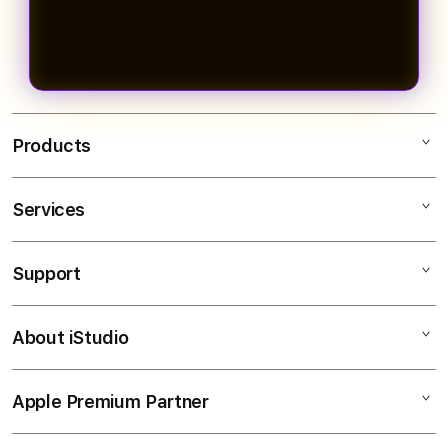
Products
Services
guru88 slot
SLOT ONLINE
Support
AppleCare+
SITUS SLOT GACOR
Corporate
SLOT GACOR
About iStudio
My Account
Slot Online
SITUS SLOT ONLINE
Collection & Delivery
Elush Service Provider
SITUS SLOT GACOR
Apple Premium Partner
About Us
Returns & Exchanges
Financing Options
SLOT GACOR TERPOPULER
Find an iStudio near you