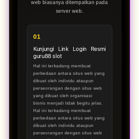
web biasanya ditempatkan pada
server web.
01
Kunjungi Link Login Resmi
guru88 slot
Hal ini terkadang membuat
perbedaan antara situs web yang
dibuat oleh individu ataupun
perseorangan dengan situs web
yang dibuat oleh organisasi
bisnis menjadi tidak begitu jelas.
Hal ini terkadang membuat
perbedaan antara situs web yang
dibuat oleh individu ataupun
perseorangan dengan situs web