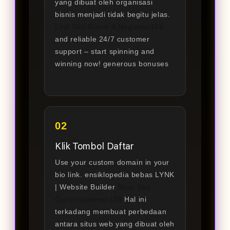
yang dibuat oleh organisasi
bisnis menjadi tidak begitu jelas.
Link Slot Gacor A Nagatoto168
and reliable 24/7 customer
support – start spinning and
winning now! generous bonuses
02
Klik Tombol Daftar
Use your custom domain in your
bio link. ensiklopedia bebas LYNK
| Website Builder
Situs Slot
Gacorrajadewa138
Hal ini
terkadang membuat perbedaan
antara situs web yang dibuat oleh