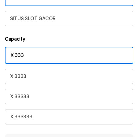
SITUS SLOT GACOR
Capacity
X 333
X 3333
X 33333
X 333333