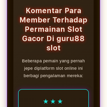
Komentar Para
Member Terhadap
Permainan Slot
Gacor Di guru88
slot
Beberapa pemain yang pernah
jepe diplatform slot online ini
berbagi pengalaman mereka:
★★★