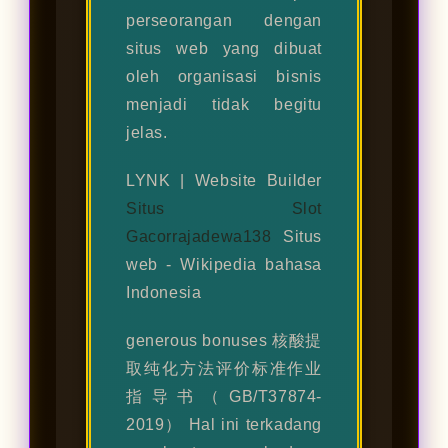
perseorangan dengan
situs web yang dibuat
oleh organisasi bisnis
menjadi tidak begitu
jelas.
LYNK | Website Builder
Situs Slot
Gacorrajadewa138
Situs
web - Wikipedia bahasa
Indonesia
generous bonuses 核酸提
取纯化方法评价标准作业
指导书（GB/T37874-
2019） Hal ini terkadang