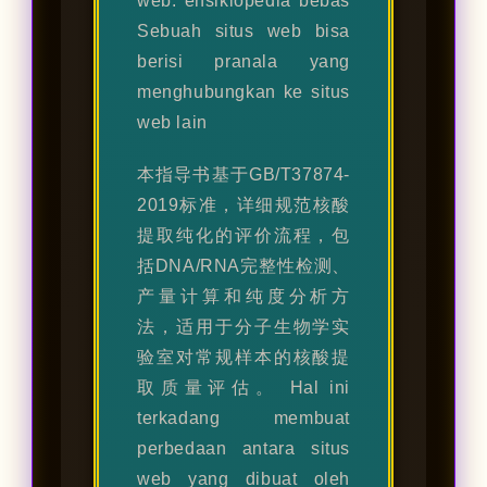
web. ensiklopedia bebas
Sebuah situs web bisa
berisi pranala yang
menghubungkan ke situs
web lain
本指导书基于GB/T37874-
2019标准，详细规范核酸
提取纯化的评价流程，包
括DNA/RNA完整性检测、
产量计算和纯度分析方
法，适用于分子生物学实
验室对常规样本的核酸提
取质量评估。 Hal ini
terkadang membuat
perbedaan antara situs
web yang dibuat oleh