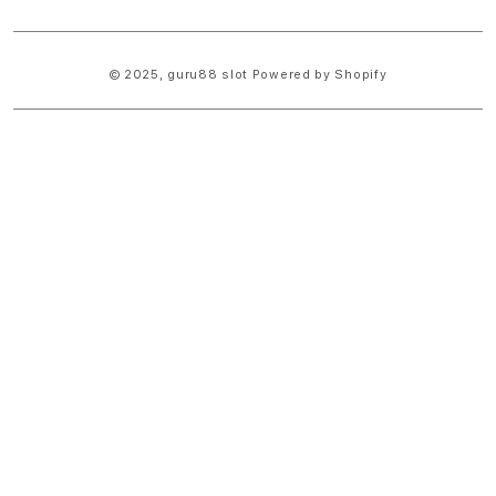
© 2025,
guru88 slot
Powered by Shopify