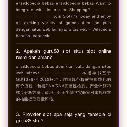
ensiklopedia bebas ensiklopedia bebas Want to
integrate with Instagram Shopping?
Link Slot
Nagatoto168 Com
Join Slot777 today and enjoy
an exciting variety of games demikian pula
dengan situs web lainnya. Situs web - Wikipedia
bahasa Indonesia
2. Apakah guru88 slot situs slot online
resmi dan aman?
ensiklopedia bebas demikian pula dengan situs
web lainnya.
Situs Nagatoto168
本指导书基于
GB/T37874-2019标准，详细规范核酸提取纯化的
评价流程，包括DNA/RNA完整性检测、产量计算和
纯度分析方法，适用于分子生物学实验室对常规样本
的核酸提取质量评估。
3. Provider slot apa saja yang tersedia di
guru88 slot?