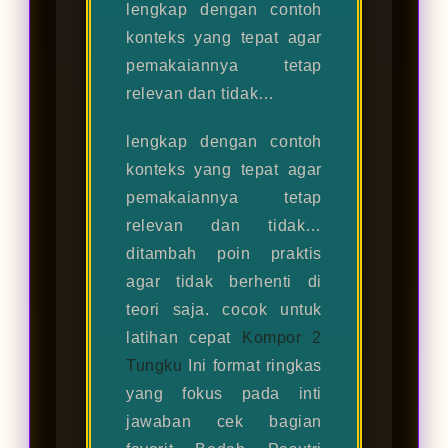
lengkap dengan contoh
konteks yang tepat agar
pemakaiannya tetap
relevan dan tidak…
lengkap dengan contoh
konteks yang tepat agar
pemakaiannya tetap
relevan dan tidak…
ditambah poin praktis
agar tidak berhenti di
teori saja. cocok untuk
latihan cepat
Kompor 2
Tungku
Ini format ringkas
yang fokus pada inti
jawaban cek bagian