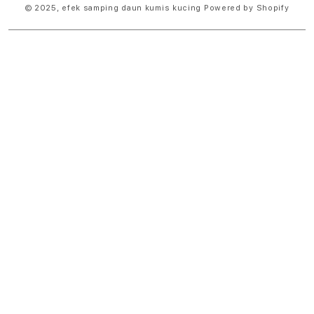
© 2025,
efek samping daun kumis kucing
Powered by Shopify