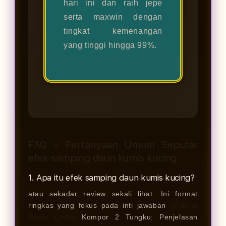
hari ini dan raih jepe
serta maxwin dengan
tingkat kemenangan
yang tinggi hingga 99%.
FAQ – Pertanyaan Umum Seputar
efek samping daun kumis kucing
1. Apa itu efek samping daun kumis kucing?
atau sekadar review sekali lihat. Ini format
ringkas yang fokus pada inti jawaban
Tentang
Rindu Chord
Kompor 2 Tungku: Penjelasan