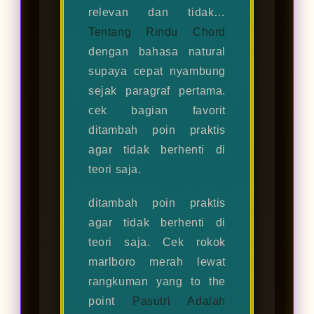
relevan dan tidak…
Tentang Rindu Chord
dengan bahasa natural
supaya cepat nyambung
sejak paragraf pertama.
cek bagian favorit
ditambah poin praktis
agar tidak berhenti di
teori saja.
ditambah poin praktis
agar tidak berhenti di
teori saja. Cek rokok
marlboro merah lewat
rangkuman yang to the
point
Pasutri Adalah