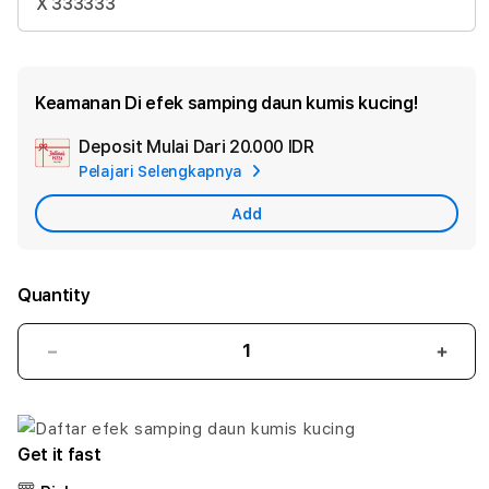
X 333333
Keamanan Di efek samping daun kumis kucing!
Deposit Mulai Dari
20.000 IDR
Add
Pelajari Selengkapnya
Apple
Care
Add
Quantity
Decrease
Incr
quantity
quant
for
for
efek
efek
samping
samp
Get it fast
daun
daun