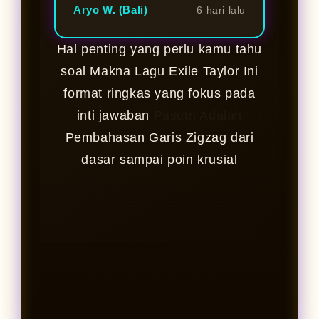
Aryo W. (Bali)
6 hari lalu
Hal penting yang perlu kamu tahu
soal Makna Lagu Exile Taylor Ini
format ringkas yang fokus pada
inti jawaban
Pasutri Adalah
Pembahasan Garis Zigzag dari
dasar sampai poin krusial