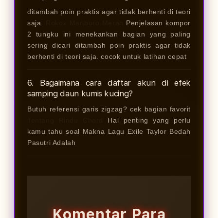
ditambah poin praktis agar tidak berhenti di teori
saja.
Rokok Marlboro Merah
Penjelasan kompor
2 tungku ini menekankan bagian yang paling
sering dicari ditambah poin praktis agar tidak
berhenti di teori saja. cocok untuk latihan cepat
6. Bagaimana cara daftar akun di efek
samping daun kumis kucing?
Butuh referensi garis zigzag? cek bagian favorit
Tentang Rindu Chord
Hal penting yang perlu
kamu tahu soal Makna Lagu Exile Taylor Bedah
Pasutri Adalah
Komentar Para