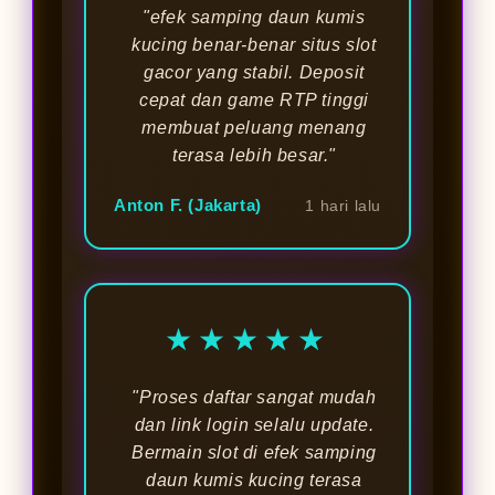
"efek samping daun kumis
kucing benar-benar situs slot
gacor yang stabil. Deposit
cepat dan game RTP tinggi
membuat peluang menang
terasa lebih besar."
Anton F. (Jakarta)
1 hari lalu
★★★★★
"Proses daftar sangat mudah
dan link login selalu update.
Bermain slot di efek samping
daun kumis kucing terasa