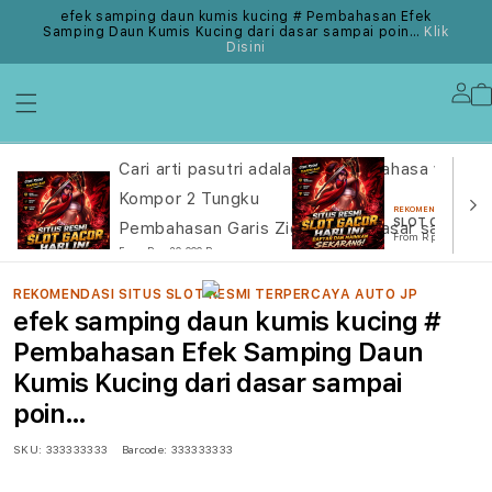
efek samping daun kumis kucing # Pembahasan Efek
Samping Daun Kumis Kucing dari dasar sampai poin…
Klik
Disini
Lo
in
REKOMENDASI SITUS SLOT RESMI TERPERCAYA AUTO JP
Cari arti pasutri adalah dengan bahasa yang
Kompor 2 Tungku
REKOMENDASI SITUS 
SLOT ONLINE
Pembahasan Garis Zigzag dari dasar sampai poi
From Rp. 20.000
From Rp. 20.000 Rp
REKOMENDASI SITUS SLOT RESMI TERPERCAYA AUTO JP
efek samping daun kumis kucing #
Pembahasan Efek Samping Daun
Kumis Kucing dari dasar sampai
poin…
SKU:
333333333
Barcode:
333333333