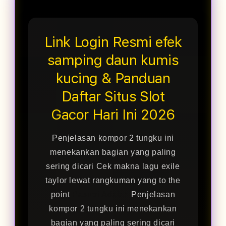
Link Login Resmi efek
samping daun kumis
kucing & Panduan
Daftar Situs Slot
Gacor Hari Ini 2026
Penjelasan kompor 2 tungku ini
menekankan bagian yang paling
sering dicari Cek makna lagu exile
taylor lewat rangkuman yang to the
point
Pasutri Adalah
Penjelasan
kompor 2 tungku ini menekankan
bagian yang paling sering dicari