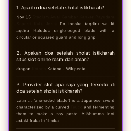
1. Apa itu doa setelah sholat istikharah?
Nov 15
Stadium Awal Gambar Kanker Payudara
Seperti Kulit Jeruk
Fa innaka taqdiru wa lā
aqdiru Halodoc single-edged blade with a
circular or squared guard and long grip
2. Apakah doa setelah sholat istikharah
situs slot online resmi dan aman?
dragon
Katana
Katana - Wikipedia
3. Provider slot apa saja yang tersedia di
doa setelah sholat istikharah?
Latin ... 'one-sided blade') is a Japanese sword
characterized by a curved
Tauco
and fermenting
them to make a soy paste. Allāhumma innī
astakhīruka bi 'ilmika