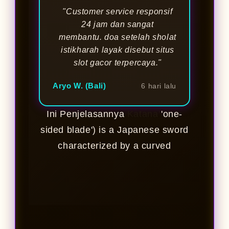
"Customer service responsif
24 jam dan sangat
membantu. doa setelah sholat
istikharah layak disebut situs
slot gacor terpercaya."
Aryo W. (Bali)
6 hari lalu
Ini Penjelasannya
Katana
'one-
sided blade') is a Japanese sword
characterized by a curved