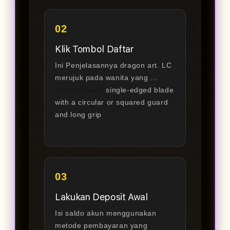
02
Klik Tombol Daftar
Ini Penjelasannya dragon art. LC
merujuk pada wanita yang ...
Febris Adalah
single-edged blade
with a circular or squared guard
and long grip
03
Lakukan Deposit Awal
Isi saldo akun menggunakan
metode pembayaran yang