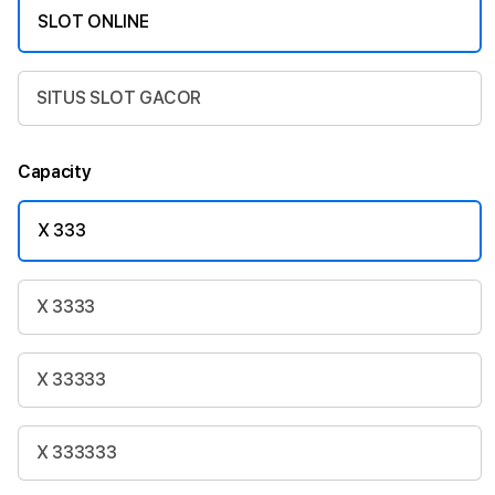
SLOT ONLINE
SITUS SLOT GACOR
Capacity
X 333
X 3333
X 33333
X 333333