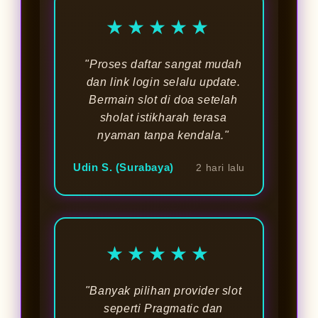
★★★★★
"Proses daftar sangat mudah
dan link login selalu update.
Bermain slot di doa setelah
sholat istikharah terasa
nyaman tanpa kendala."
Udin S. (Surabaya)
2 hari lalu
★★★★★
"Banyak pilihan provider slot
seperti Pragmatic dan