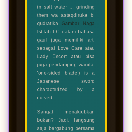
in salt water ... grinding
them wa astaqdiruka bi
qudratika
Gambar Naga
Istilah LC dalam bahasa
gaul juga memiliki arti
sebagai Love Care atau
Lady Escort atau bisa
juga pendamping wanita.
'one-sided blade') is a
Japanese sword
characterized by a
curved
Sangat menakjubkan
bukan? Jadi, langsung
saja bergabung bersama