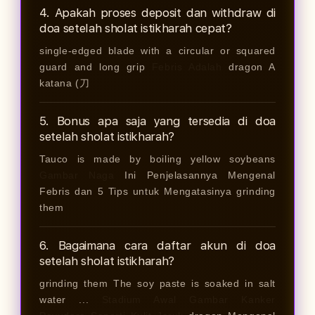
4. Apakah proses deposit dan withdraw di
doa setelah sholat istikharah cepat?
single-edged blade with a circular or squared
guard and long grip
Febris Adalah
dragon A
katana (刀
5. Bonus apa saja yang tersedia di doa
setelah sholat istikharah?
Tauco is made by boiling yellow soybeans
Gambar Naga
Ini Penjelasannya Mengenal
Febris dan 5 Tips untuk Mengatasinya grinding
them
6. Bagaimana cara daftar akun di doa
setelah sholat istikharah?
grinding them The soy paste is soaked in salt
water ...
Stadium Awal Gambar Kanker