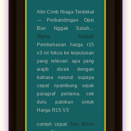
Atm Cimb Niaga Terdekat
— Perbandingan Opsi
Biar Nggak Salah…
Mgmp Adalah
Pembahasan harga r15
v3 ini fokus ke keputusan
yang relevan: apa yang
wajib dicek dengan
bahasa natural supaya
cepat nyambung sejak
paragraf pertama. cek
dulu patokan untuk
Harga R15 V3
contoh cepat
Two Block