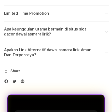
rapi
rapi
dan
dan
enak
enak
Limited Time Promotion
dibaca
diba
untuk
untu
Dawai
Dawa
Apa keunggulan utama bermain di situs slot
Asmara
Asma
gacor dawai asmara lirik?
Lirik
Lirik
Apakah Link Alternatif dawai asmara lirik Aman
Dan Terpercaya?
Share