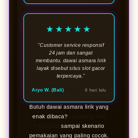
★★★★★
"Customer service responsif
24 jam dan sangat
membantu. dawai asmara lirik
layak disebut situs slot gacor
terpercaya."
Aryo W. (Bali)
6 hari lalu
Butuh dawai asmara lirik yang
enak dibaca?
Lambang Sila
Pancasila
sampai skenario
pemakaian yang paling cocok.