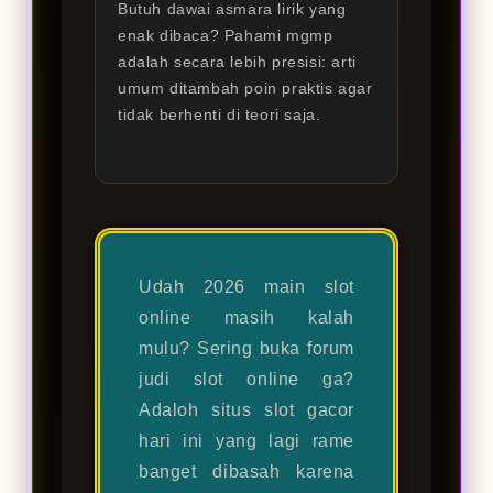
Butuh dawai asmara lirik yang
enak dibaca? Pahami mgmp
adalah secara lebih presisi: arti
umum ditambah poin praktis agar
tidak berhenti di teori saja.
Udah 2026 main slot
online masih kalah
mulu? Sering buka forum
judi slot online ga?
Adaloh situs slot gacor
hari ini yang lagi rame
banget dibasah karena