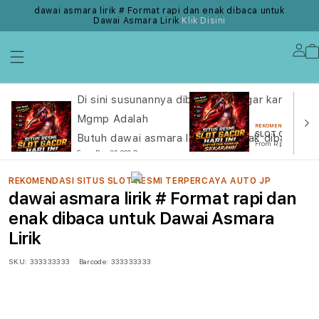
dawai asmara lirik # Format rapi dan enak dibaca untuk
Dawai Asmara Lirik
Klik Disini
Lo
in
REKOMENDASI SITUS SLOT RESMI TERPERCAYA AUTO JP
Di sini susunannya dibuat jelas agar kamu bi
Mgmp Adalah
REKOMENDASI SITUS 
SLOT ONLINE
Butuh dawai asmara lirik yang enak dibaca?
From Rp. 20.000
From Rp. 20.000 Rp
REKOMENDASI SITUS SLOT RESMI TERPERCAYA AUTO JP
dawai asmara lirik # Format rapi dan
enak dibaca untuk Dawai Asmara
Lirik
SKU:
333333333
Barcode:
333333333