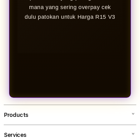
mana yang sering overpay cek
dulu patokan untuk Harga R15 V3
Products
Services
dawai asmara lirik