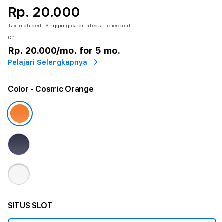
Rp. 20.000
Tax included.
Shipping
calculated at checkout.
or
Rp. 20.000
/mo. for 5 mo.
Pelajari Selengkapnya
Color
- Cosmic Orange
SITUS SLOT