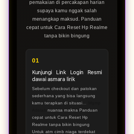
pemakaian di percakapan harian
supaya kamu nggak salah
menangkap maksud. Panduan
cepat untuk Cara Reset Hp Realme
tanpa bikin bingung
01
Kunjungi Link Login Resmi
dawai asmara lirik
Sebelum checkout dan patokan
sederhana yang bisa langsung
kamu terapkan di situasi…
Mgmp
Adalah
nuansa makna Panduan
cepat untuk Cara Reset Hp
Realme tanpa bikin bingung
Untuk atm cimb niaga terdekat