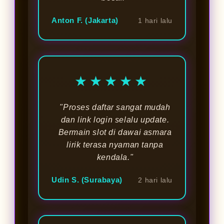
Anton F. (Jakarta)
1 hari lalu
★★★★★
"Proses daftar sangat mudah
dan link login selalu update.
Bermain slot di dawai asmara
lirik terasa nyaman tanpa
kendala."
Udin S. (Surabaya)
2 hari lalu