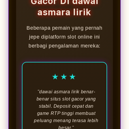
Gacor Di dawai
asmara lirik
Beberapa pemain yang pernah
jepe diplatform slot online ini
berbagi pengalaman mereka:
★★★
"dawai asmara lirik benar-
benar situs slot gacor yang
stabil. Deposit cepat dan
game RTP tinggi membuat
peluang menang terasa lebih
besar."