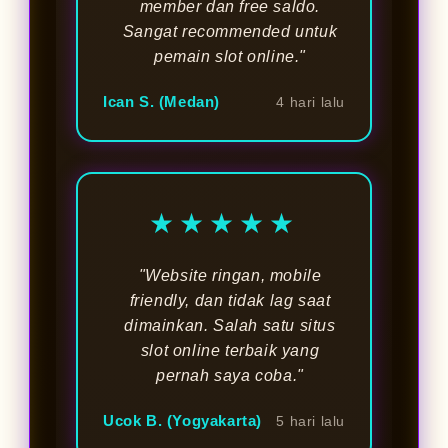
member dan free saldo.
Sangat recommended untuk
pemain slot online."
Ican S. (Medan)
4 hari lalu
★★★★★
"Website ringan, mobile
friendly, dan tidak lag saat
dimainkan. Salah satu situs
slot online terbaik yang
pernah saya coba."
Ucok B. (Yogyakarta)
5 hari lalu