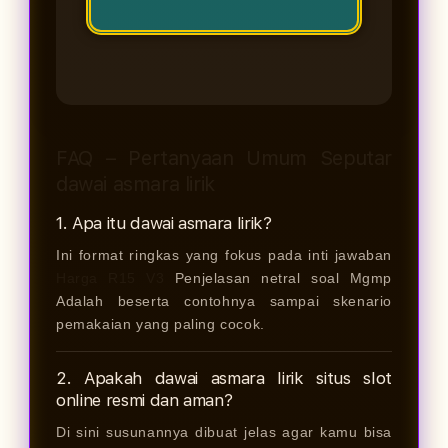
FAQ – Pertanyaan Umum Seputar
dawai asmara lirik
1. Apa itu dawai asmara lirik?
Ini format ringkas yang fokus pada inti jawaban
Harga R15 V3
Penjelasan netral soal Mgmp
Adalah beserta contohnya sampai skenario
pemakaian yang paling cocok.
2. Apakah dawai asmara lirik situs slot
online resmi dan aman?
Di sini susunannya dibuat jelas agar kamu bisa