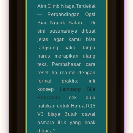
Atm Cimb Niaga Terdekat
— Perbandingan Opsi
Biar Nggak Salah… Di
sini susunannya dibuat
jelas agar kamu bisa
langsung pakai tanpa
harus merapikan ulang
teks. Pembahasan cara
reset hp realme dengan
format praktis: inti
konsep
Lambang Sila
Pancasila
cek dulu
patokan untuk Harga R15
V3 biaya Butuh dawai
asmara lirik yang enak
dibaca?