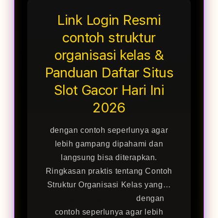
Link Login Resmi
contoh struktur
organisasi kelas &
Panduan Daftar Situs
Slot Gacor Hari Ini
2026
dengan contoh seperlunya agar
lebih gampang dipahami dan
langsung bisa diterapkan.
Ringkasan praktis tentang Contoh
Struktur Organisasi Kelas yang…
Paragraf Argumentasi
dengan
contoh seperlunya agar lebih