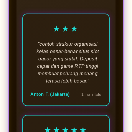
★★★
"contoh struktur organisasi
kelas benar-benar situs slot
gacor yang stabil. Deposit
cepat dan game RTP tinggi
membuat peluang menang
terasa lebih besar."
Anton F. (Jakarta)
1 hari lalu
★★★★★