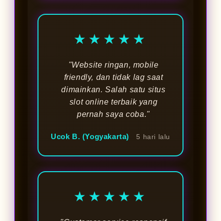
★★★★★
"Website ringan, mobile
friendly, dan tidak lag saat
dimainkan. Salah satu situs
slot online terbaik yang
pernah saya coba."
Ucok B. (Yogyakarta)
5 hari lalu
★★★★★