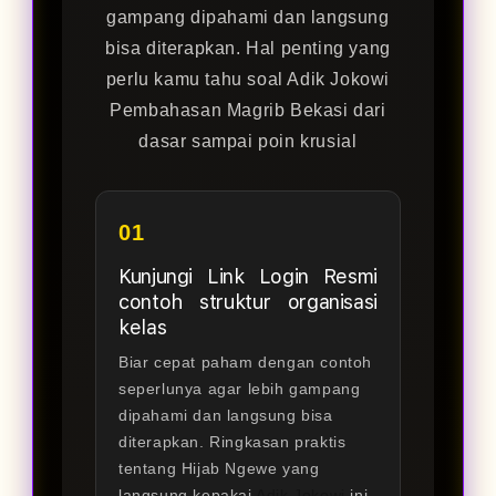
gampang dipahami dan langsung
bisa diterapkan. Hal penting yang
perlu kamu tahu soal Adik Jokowi
Pembahasan Magrib Bekasi dari
dasar sampai poin krusial
01
Kunjungi Link Login Resmi
contoh struktur organisasi
kelas
Biar cepat paham dengan contoh
seperlunya agar lebih gampang
dipahami dan langsung bisa
diterapkan. Ringkasan praktis
tentang Hijab Ngewe yang
langsung kepakai
Adik Jokowi
ini