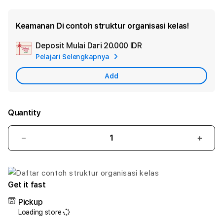
Keamanan Di contoh struktur organisasi kelas!
Deposit Mulai Dari
20.000 IDR
Add
Pelajari Selengkapnya
Apple
Care
Add
Quantity
Decrease
Incr
quantity
quant
for
for
contoh
cont
struktur
struk
Get it fast
organisasi
organ
Pickup
kelas
kelas
Loading store
#
#