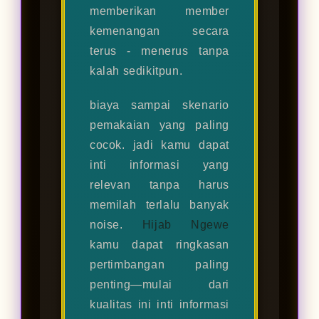
memberikan member
kemenangan secara
terus - menerus tanpa
kalah sedikitpun.
biaya sampai skenario
pemakaian yang paling
cocok. jadi kamu dapat
inti informasi yang
relevan tanpa harus
memilah terlalu banyak
noise.
Hijab Ngewe
kamu dapat ringkasan
pertimbangan paling
penting—mulai dari
kualitas ini inti informasi