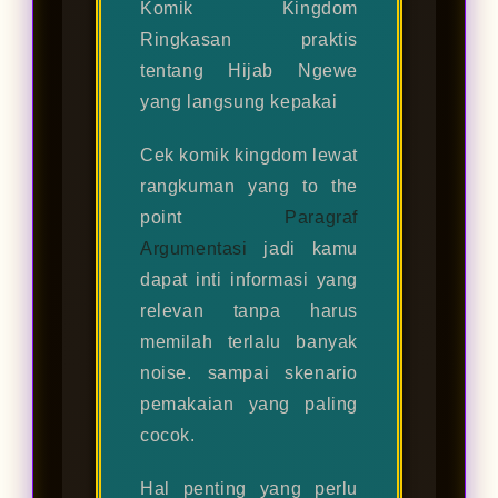
Komik Kingdom
Ringkasan praktis
tentang Hijab Ngewe
yang langsung kepakai
Cek komik kingdom lewat
rangkuman yang to the
point
Paragraf
Argumentasi
jadi kamu
dapat inti informasi yang
relevan tanpa harus
memilah terlalu banyak
noise. sampai skenario
pemakaian yang paling
cocok.
Hal penting yang perlu