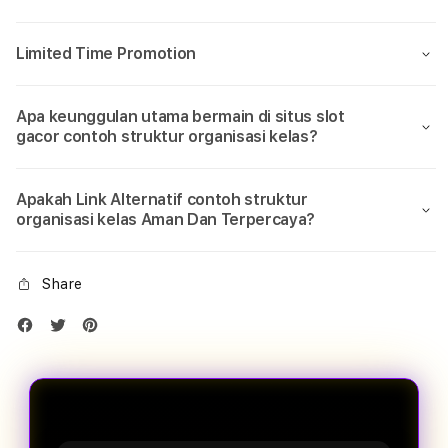
Ringkasan
Ring
praktis
prakt
tentang
tent
Limited Time Promotion
Contoh
Cont
Struktur
Struk
Organisasi
Organ
Apa keunggulan utama bermain di situs slot
Kelas
Kela
gacor contoh struktur organisasi kelas?
yang…
yang
Apakah Link Alternatif contoh struktur
organisasi kelas Aman Dan Terpercaya?
Share