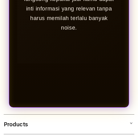
inti informasi yang relevan tanpa
harus memilah terlalu banyak
noise.
Products