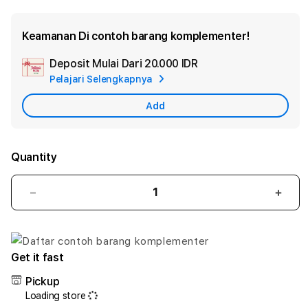
Keamanan Di contoh barang komplementer!
Deposit Mulai Dari
20.000 IDR
Add
Pelajari Selengkapnya
Apple
Care
Add
Quantity
Decrease
Incr
quantity
quant
for
for
contoh
cont
barang
bara
Get it fast
komplementer
komp
Pickup
#
#
Loading store
Ringkasan
Ring