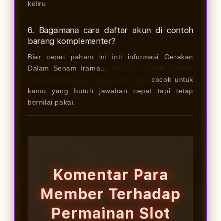
keliru
6. Bagaimana cara daftar akun di contoh
barang komplementer?
Biar cepat paham ini inti informasi Gerakan
Dalam Senam Irama…
Gerakan Dalam Senam
Irama Biasanya Dilakukan Dengan
cocok untuk
kamu yang butuh jawaban cepat tapi tetap
bernilai pakai.
Komentar Para
Member Terhadap
Permainan Slot