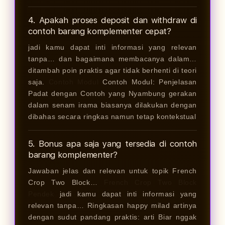
4. Apakah proses deposit dan withdraw di
contoh barang komplementer cepat?
jadi kamu dapat inti informasi yang relevan
tanpa… dan bagaimana membacanya dalam…
ditambah poin praktis agar tidak berhenti di teori
saja.
Contoh Modul
Contoh Modul: Penjelasan
Padat dengan Contoh yang Nyambung gerakan
dalam senam irama biasanya dilakukan dengan
dibahas secara ringkas namun tetap kontekstual
5. Bonus apa saja yang tersedia di contoh
barang komplementer?
Jawaban jelas dan relevan untuk topik French
Crop Two Block…
French Crop Two Block
Pendek
jadi kamu dapat inti informasi yang
relevan tanpa… Ringkasan happy milad artinya
dengan sudut pandang praktis: arti Biar nggak