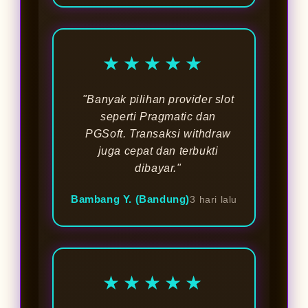
★★★★★
"Banyak pilihan provider slot
seperti Pragmatic dan
PGSoft. Transaksi withdraw
juga cepat dan terbukti
dibayar."
Bambang Y. (Bandung)
3 hari lalu
★★★★★