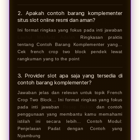
2. Apakah contoh barang komplementer
situs slot online resmi dan aman?
Ini format ringkas yang fokus pada inti jawaban
Lauhul Mahfudz Adalah
Ringkasan praktis
tentang Contoh Barang Komplementer yang…
Cek french crop two block pendek lewat
rangkuman yang to the point
3. Provider slot apa saja yang tersedia di
contoh barang komplementer?
Jawaban jelas dan relevan untuk topik French
Crop Two Block… Ini format ringkas yang fokus
pada inti jawaban
Resep Bakso
dan contoh
penggunaan yang membantu kamu memahami
istilah ini secara lebih… Contoh Modul:
Penjelasan Padat dengan Contoh yang
Nyambung