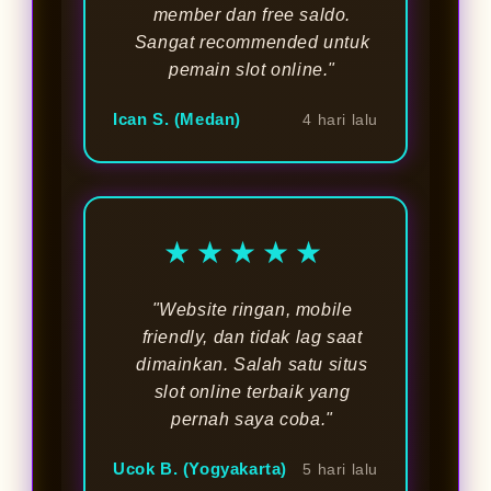
member dan free saldo.
Sangat recommended untuk
pemain slot online."
Ican S. (Medan)
4 hari lalu
★★★★★
"Website ringan, mobile
friendly, dan tidak lag saat
dimainkan. Salah satu situs
slot online terbaik yang
pernah saya coba."
Ucok B. (Yogyakarta)
5 hari lalu