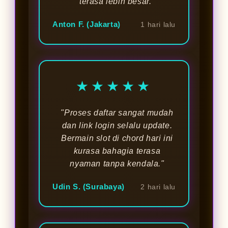
terasa lebih besar."
Anton F. (Jakarta)
1 hari lalu
★★★★★
"Proses daftar sangat mudah
dan link login selalu update.
Bermain slot di chord hari ini
kurasa bahagia terasa
nyaman tanpa kendala."
Udin S. (Surabaya)
2 hari lalu