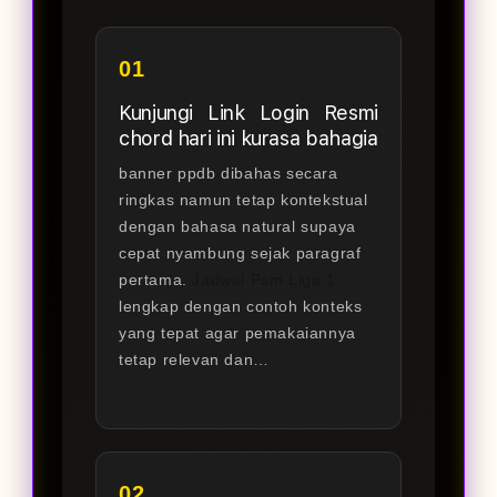
01
Kunjungi Link Login Resmi
chord hari ini kurasa bahagia
banner ppdb dibahas secara
ringkas namun tetap kontekstual
dengan bahasa natural supaya
cepat nyambung sejak paragraf
pertama.
Jadwal Psm Liga 1
lengkap dengan contoh konteks
yang tepat agar pemakaiannya
tetap relevan dan…
02