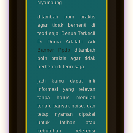
Nyambung
ditambah poin praktis
agar tidak berhenti di
teori saja. Benua Terkecil
Di Dunia Adalah: Arti
Banner Ppdb
ditambah
poin praktis agar tidak
berhenti di teori saja.
jadi kamu dapat inti
informasi yang relevan
tanpa harus memilah
terlalu banyak noise. dan
tetap nyaman dipakai
untuk latihan atau
kebutuhan referensi