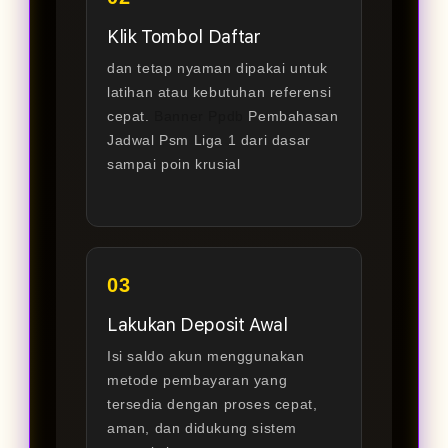
Klik Tombol Daftar
dan tetap nyaman dipakai untuk
latihan atau kebutuhan referensi
cepat.
Banner Ppdb
Pembahasan
Jadwal Psm Liga 1 dari dasar
sampai poin krusial
03
Lakukan Deposit Awal
Isi saldo akun menggunakan
metode pembayaran yang
tersedia dengan proses cepat,
aman, dan didukung sistem