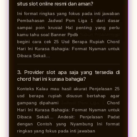
situs slot online resmi dan aman?
Ini format ringkas yang fokus pada inti jawaban
Pembahasan Jadwal Psm Liga 1 dari dasar
sampai poin krusial Hal penting yang perlu
kamu tahu soal Banner Ppdb
Subuh Probolinggo
begini cara cek 25 Usd Berapa Rupiah Chord
Hari Ini Kurasa Bahagia: Format Nyaman untuk
Dibaca Sekali…
3. Provider slot apa saja yang tersedia di
chord hari ini kurasa bahagia?
Konteks Kalau mau hasil akurat Penjelasan 25
usd berapa rupiah disusun bertahap agar
gampang dipahami
Jadwal Psm Liga 1
Chord
Hari Ini Kurasa Bahagia: Format Nyaman untuk
Dibaca Sekali… Andesit: Penjelasan Padat
dengan Contoh yang Nyambung Ini format
ringkas yang fokus pada inti jawaban