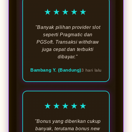
★★★★★
"Banyak pilihan provider slot
seperti Pragmatic dan
PGSoft. Transaksi withdraw
juga cepat dan terbukti
dibayar."
Bambang Y. (Bandung)
3 hari lalu
★★★★★
"Bonus yang diberikan cukup
banyak, terutama bonus new