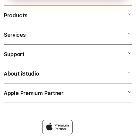
Products
Services
chord hari ini kurasa bahagia
SLOT ONLINE
Support
AppleCare+
SITUS SLOT GACOR
Corporate
SLOT GACOR
About iStudio
My Account
Slot Online
SITUS SLOT ONLINE
Collection & Delivery
Elush Service Provider
SITUS SLOT GACOR
Apple Premium Partner
About Us
Returns & Exchanges
Financing Options
SLOT GACOR TERPOPULER
Find an iStudio near you
Contact Us
Trade-in
SLOT
Why Shop at iStudio
FAQ
Traveller’s Reservation
Elush Corporate Website
Privacy Policy