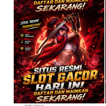
Open
media
6
in
modal
Open
of
NaN
/
-Infinity