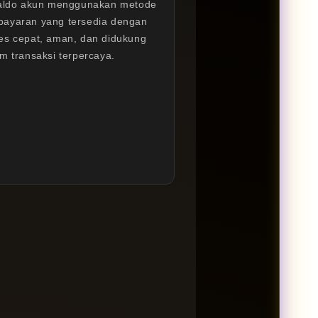
saldo akun menggunakan metode
ayaran yang tersedia dengan
es cepat, aman, dan didukung
em transaksi terpercaya.