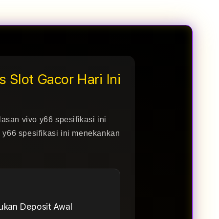
 Slot Gacor Hari Ini
san vivo y66 spesifikasi ini
 y66 spesifikasi ini menekankan
ukan Deposit Awal