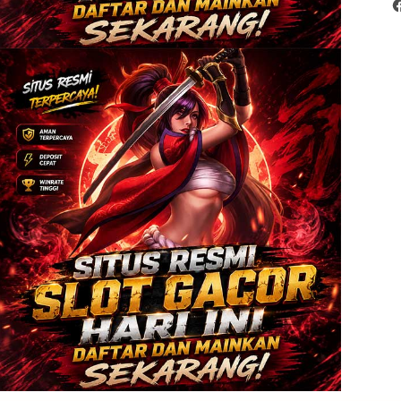
Open
media
7
in
modal
Open