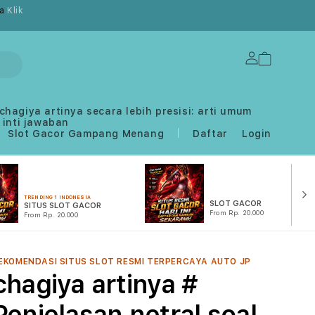
ya
Klik
Log
Cart
in
hagiya artinya secara lebih presisi: arti umum
 inti jawaban
Slot Gacor Gampang Menang
Daftar
Login
TRENDING 1 INDONESIA
SLOT GACOR
SITUS SLOT GACOR
From Rp. 20.000
From Rp. 20.000
EKOMENDASI SITUS SLOT RESMI TERPERCAYA AUTO JP
chagiya artinya #
Penjelasan netral soal