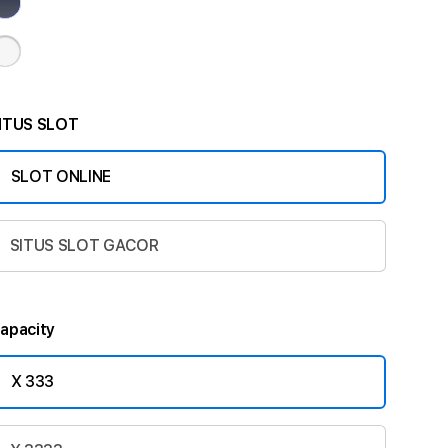
ITUS SLOT
SLOT ONLINE
SITUS SLOT GACOR
apacity
X 333