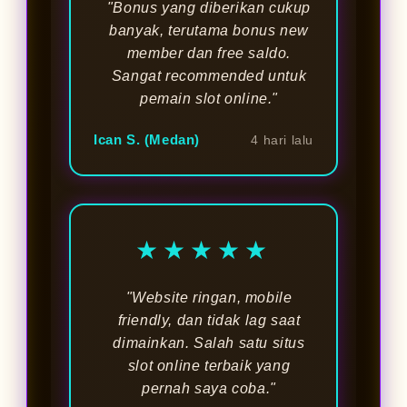
"Bonus yang diberikan cukup
banyak, terutama bonus new
member dan free saldo.
Sangat recommended untuk
pemain slot online."
Ican S. (Medan)
4 hari lalu
★★★★★
"Website ringan, mobile
friendly, dan tidak lag saat
dimainkan. Salah satu situs
slot online terbaik yang
pernah saya coba."