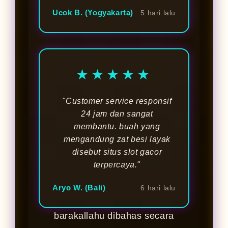
Ucok B. (Yogyakarta)
5 hari lalu
★★★★★
"Customer service responsif
24 jam dan sangat
membantu. buah yang
mengandung zat besi layak
disebut situs slot gacor
terpercaya."
Aryo W. (Bali)
6 hari lalu
barakallahu dibahas secara