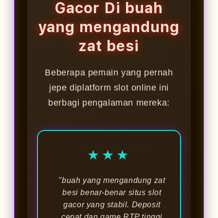
Gacor Di buah
yang mengandung
zat besi
Beberapa pemain yang pernah
jepe diplatform slot online ini
berbagi pengalaman mereka:
★★★
"buah yang mengandung zat
besi benar-benar situs slot
gacor yang stabil. Deposit
cepat dan game RTP tinggi