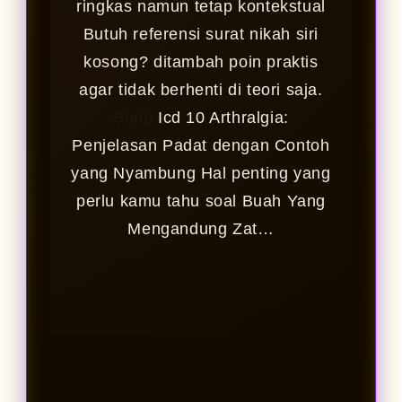
ringkas namun tetap kontekstual
Butuh referensi surat nikah siri
kosong? ditambah poin praktis
agar tidak berhenti di teori saja.
Sbdp
Icd 10 Arthralgia:
Penjelasan Padat dengan Contoh
yang Nyambung Hal penting yang
perlu kamu tahu soal Buah Yang
Mengandung Zat…