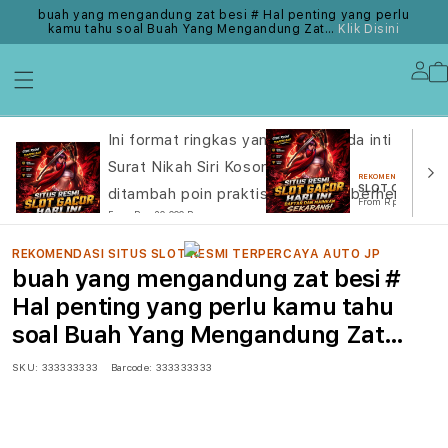
buah yang mengandung zat besi # Hal penting yang perlu
kamu tahu soal Buah Yang Mengandung Zat…
Klik Disini
Lo
in
REKOMENDASI SITUS SLOT RESMI TERPERCAYA AUTO JP
Ini format ringkas yang fokus pada inti jawaba
Surat Nikah Siri Kosong
REKOMENDASI SITUS 
SLOT ONLINE
ditambah poin praktis agar tidak berhenti di teo
From Rp. 20.000
From Rp. 20.000 Rp
REKOMENDASI SITUS SLOT RESMI TERPERCAYA AUTO JP
buah yang mengandung zat besi #
Hal penting yang perlu kamu tahu
soal Buah Yang Mengandung Zat…
SKU:
333333333
Barcode:
333333333