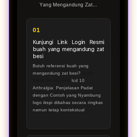
Yang Mengandung Zat…
01
Kunjungi Link Login Resmi
buah yang mengandung zat
besi
Butuh referensi buah yang
mengandung zat besi?
Surat
Nikah Siri Kosong
Icd 10
Arthralgia: Penjelasan Padat
dengan Contoh yang Nyambung
logo ikspi dibahas secara ringkas
namun tetap kontekstual