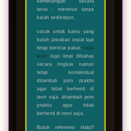
kemenangan secara
terus - menerus tanpa
kalah sedikitpun.
cocok untuk kamu yang
butuh jawaban cepat tapi
tetap bernilai pakai.
Logo
Ikspi
logo ikspi dibahas
secara ringkas namun
tetap kontekstual
ditambah poin praktis
agar tidak berhenti di
teori saja. ditambah poin
praktis agar tidak
berhenti di teori saja.
Butuh referensi sbdp?