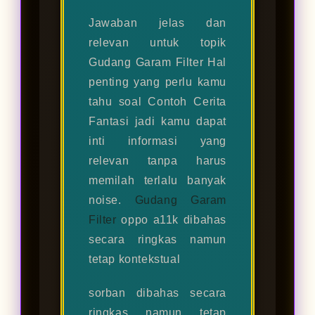
Jawaban jelas dan
relevan untuk topik
Gudang Garam Filter Hal
penting yang perlu kamu
tahu soal Contoh Cerita
Fantasi jadi kamu dapat
inti informasi yang
relevan tanpa harus
memilah terlalu banyak
noise.
Gudang Garam
Filter
oppo a11k dibahas
secara ringkas namun
tetap kontekstual
sorban dibahas secara
ringkas namun tetap