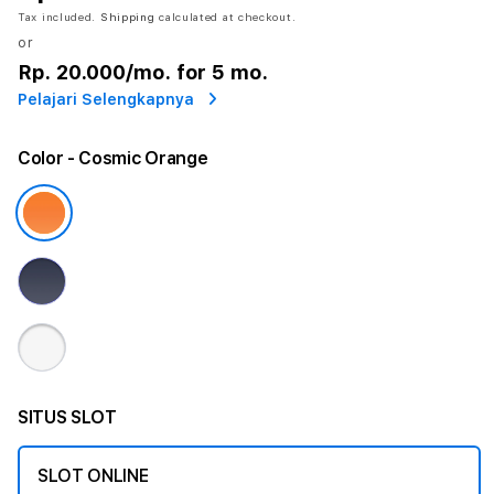
Tax included.
Shipping
calculated at checkout.
or
Rp. 20.000
/mo. for 5 mo.
Pelajari Selengkapnya
Color
- Cosmic Orange
SITUS SLOT
SLOT ONLINE