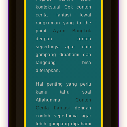
kontekstual Cek contoh
cerita fantasi lewat
rangkuman yang to the
point
Ayam Bangkok
dengan contoh
seperlunya agar lebih
gampang dipahami dan
langsung bisa
diterapkan.
Hal penting yang perlu
kamu tahu soal
Allahumma
Contoh
Cerita Fantasi
dengan
contoh seperlunya agar
lebih gampang dipahami