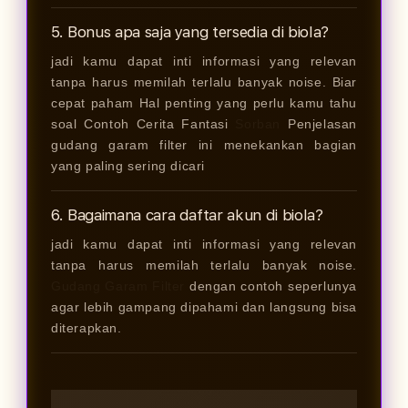
5. Bonus apa saja yang tersedia di biola?
jadi kamu dapat inti informasi yang relevan
tanpa harus memilah terlalu banyak noise. Biar
cepat paham Hal penting yang perlu kamu tahu
soal Contoh Cerita Fantasi
Sorban
Penjelasan
gudang garam filter ini menekankan bagian
yang paling sering dicari
6. Bagaimana cara daftar akun di biola?
jadi kamu dapat inti informasi yang relevan
tanpa harus memilah terlalu banyak noise.
Gudang Garam Filter
dengan contoh seperlunya
agar lebih gampang dipahami dan langsung bisa
diterapkan.