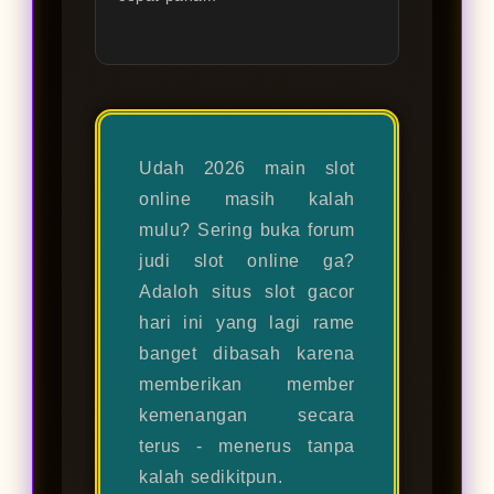
Udah 2026 main slot
online masih kalah
mulu? Sering buka forum
judi slot online ga?
Adaloh situs slot gacor
hari ini yang lagi rame
banget dibasah karena
memberikan member
kemenangan secara
terus - menerus tanpa
kalah sedikitpun.