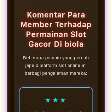
Komentar Para
Member Terhadap
Permainan Slot
Gacor Di biola
Beberapa pemain yang pernah
jepe diplatform slot online ini
berbagi pengalaman mereka:
★★★