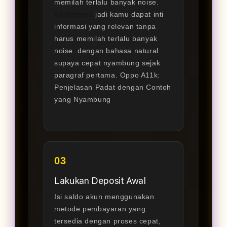
memilah terlalu banyak noise.
Allahumma
jadi kamu dapat inti
informasi yang relevan tanpa
harus memilah terlalu banyak
noise. dengan bahasa natural
supaya cepat nyambung sejak
paragraf pertama. Oppo A11k:
Penjelasan Padat dengan Contoh
yang Nyambung
03
Lakukan Deposit Awal
Isi saldo akun menggunakan
metode pembayaran yang
tersedia dengan proses cepat,