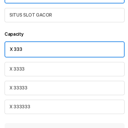
SITUS SLOT GACOR
Capacity
X 333
X 3333
X 33333
X 333333