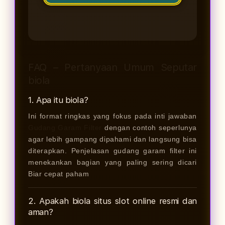
FAQ – Pertanyaan Umum Seputar
biola
1. Apa itu biola?
Ini format ringkas yang fokus pada inti jawaban
Gudang Garam Filter
dengan contoh seperlunya
agar lebih gampang dipahami dan langsung bisa
diterapkan. Penjelasan gudang garam filter ini
menekankan bagian yang paling sering dicari
Biar cepat paham
2. Apakah biola situs slot online resmi dan
aman?