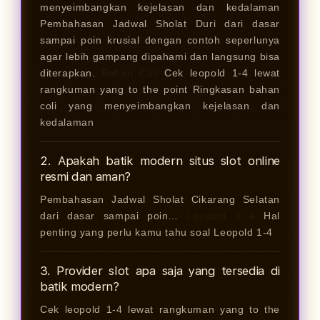
menyeimbangkan kejelasan dan kedalaman
Pembahasan Jadwal Sholat Duri dari dasar
sampai poin krusial dengan contoh seperlunya
agar lebih gampang dipahami dan langsung bisa
diterapkan.
Bahan Coli
Cek leopold 1-4 lewat
rangkuman yang to the point Ringkasan bahan
coli yang menyeimbangkan kejelasan dan
kedalaman
2. Apakah batik modern situs slot online
resmi dan aman?
Pembahasan Jadwal Sholat Cikarang Selatan
dari dasar sampai poin…
Leopold 1 4
Hal
penting yang perlu kamu tahu soal Leopold 1-4
3. Provider slot apa saja yang tersedia di
batik modern?
Cek leopold 1-4 lewat rangkuman yang to the