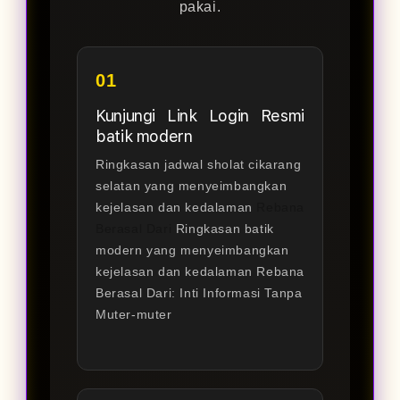
pakai.
01
Kunjungi Link Login Resmi
batik modern
Ringkasan jadwal sholat cikarang
selatan yang menyeimbangkan
kejelasan dan kedalaman
Rebana
Berasal Dari
Ringkasan batik
modern yang menyeimbangkan
kejelasan dan kedalaman Rebana
Berasal Dari: Inti Informasi Tanpa
Muter-muter