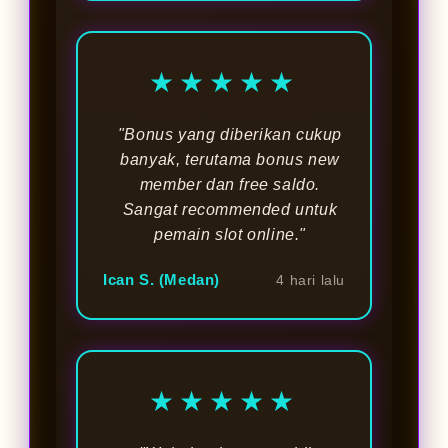
★★★★★
"Bonus yang diberikan cukup
banyak, terutama bonus new
member dan free saldo.
Sangat recommended untuk
pemain slot online."
Ican S. (Medan)
4 hari lalu
★★★★★