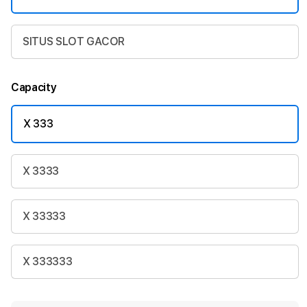
SITUS SLOT GACOR
Capacity
X 333
X 3333
X 33333
X 333333