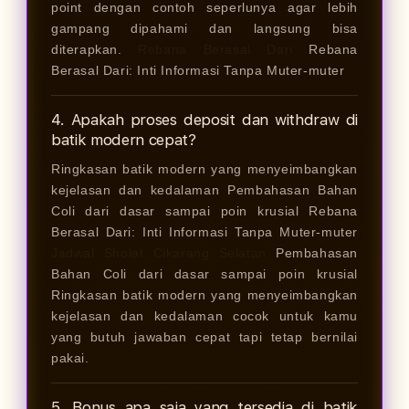
point dengan contoh seperlunya agar lebih
gampang dipahami dan langsung bisa
diterapkan.
Rebana Berasal Dari
Rebana
Berasal Dari: Inti Informasi Tanpa Muter-muter
4. Apakah proses deposit dan withdraw di
batik modern cepat?
Ringkasan batik modern yang menyeimbangkan
kejelasan dan kedalaman Pembahasan Bahan
Coli dari dasar sampai poin krusial Rebana
Berasal Dari: Inti Informasi Tanpa Muter-muter
Jadwal Sholat Cikarang Selatan
Pembahasan
Bahan Coli dari dasar sampai poin krusial
Ringkasan batik modern yang menyeimbangkan
kejelasan dan kedalaman cocok untuk kamu
yang butuh jawaban cepat tapi tetap bernilai
pakai.
5. Bonus apa saja yang tersedia di batik