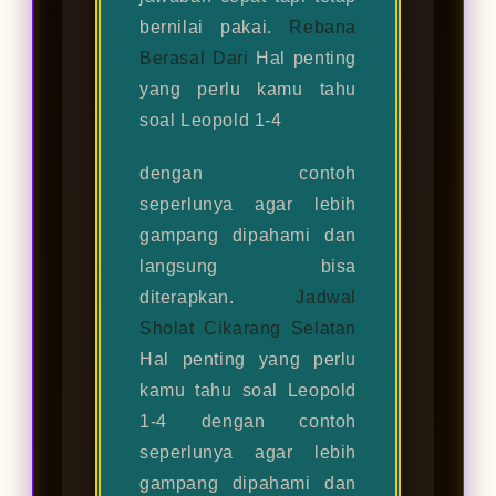
bernilai pakai.
Rebana
Berasal Dari
Hal penting
yang perlu kamu tahu
soal Leopold 1-4
dengan contoh
seperlunya agar lebih
gampang dipahami dan
langsung bisa
diterapkan.
Jadwal
Sholat Cikarang Selatan
Hal penting yang perlu
kamu tahu soal Leopold
1-4 dengan contoh
seperlunya agar lebih
gampang dipahami dan