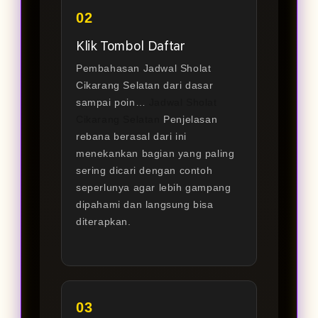
02
Klik Tombol Daftar
Pembahasan Jadwal Sholat
Cikarang Selatan dari dasar
sampai poin…
Jadwal Sholat
Cikarang Selatan
Penjelasan
rebana berasal dari ini
menekankan bagian yang paling
sering dicari dengan contoh
seperlunya agar lebih gampang
dipahami dan langsung bisa
diterapkan.
03