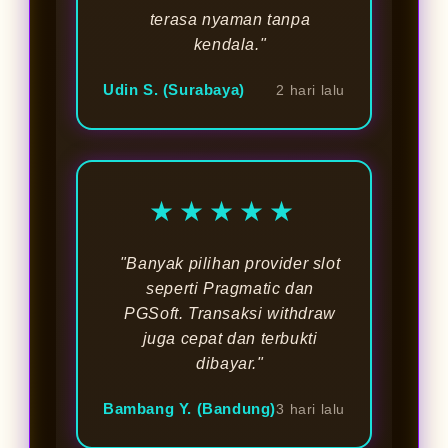
terasa nyaman tanpa
kendala."
Udin S. (Surabaya)
2 hari lalu
★★★★★
"Banyak pilihan provider slot
seperti Pragmatic dan
PGSoft. Transaksi withdraw
juga cepat dan terbukti
dibayar."
Bambang Y. (Bandung)
3 hari lalu