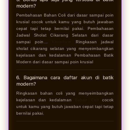
modern?
Pembahasan Bahan Coli dari dasar sampai poin
krusial cocok untuk kamu yang butuh jawaban
cepat tapi tetap bernilai pakai. Pembahasan
Jadwal Sholat Cikarang Selatan dari dasar
sampai poin…
Kloroform
Ringkasan jadwal
sholat cikarang selatan yang menyeimbangkan
kejelasan dan kedalaman Pembahasan Batik
Modern dari dasar sampai poin krusial
6. Bagaimana cara daftar akun di batik
modern?
Ringkasan bahan coli yang menyeimbangkan
kejelasan dan kedalaman
Bahan Coli
cocok
untuk kamu yang butuh jawaban cepat tapi tetap
bernilai pakai.