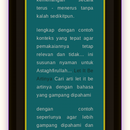
terus - menerus tanpa
kalah sedikitpun.
lengkap dengan contoh
konteks yang tepat agar
pemakaiannya tetap
relevan dan tidak… ini
susunan nyaman untuk
Astaghfirullah…
Let It Be
Artinya
Cari arti let it be
artinya dengan bahasa
yang gampang dipahami
dengan contoh
seperlunya agar lebih
gampang dipahami dan