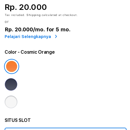
Rp. 20.000
Tax included.
Shipping
calculated at checkout.
or
Rp. 20.000
/mo. for 5 mo.
Pelajari Selengkapnya
Color
- Cosmic Orange
SITUS SLOT