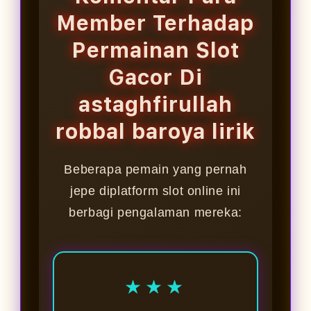
Member Terhadap
Permainan Slot
Gacor Di
astaghfirullah
robbal baroya lirik
Beberapa pemain yang pernah
jepe diplatform slot online ini
berbagi pengalaman mereka:
★★★