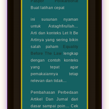
Paspor Polikarbonat
Buat latihan cepat
ini susunan nyaman
untuk Astaghfirullah…
Arti dan konteks Let It Be
Artinya yang sering bikin
salah paham
Equality
Before The Law
lengkap
dengan contoh konteks
yang tepat agar
pemakaiannya tetap
relevan dan tidak…
Pembahasan Perbedaan
Artikel Dan Jurnal dari
dasar sampai poin… Cek