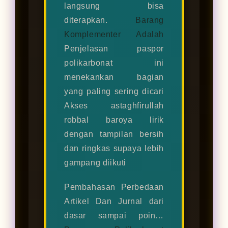
langsung bisa
diterapkan.
Barang
Komplementer Adalah
Penjelasan paspor
polikarbonat ini
menekankan bagian
yang paling sering dicari
Akses astaghfirullah
robbal baroya lirik
dengan tampilan bersih
dan ringkas supaya lebih
gampang diikuti
Pembahasan Perbedaan
Artikel Dan Jurnal dari
dasar sampai poin…