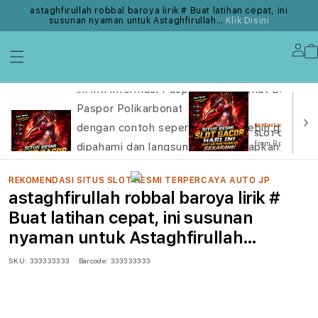
astaghfirullah robbal baroya lirik # Buat latihan cepat, ini
susunan nyaman untuk Astaghfirullah…
Klik Disini
Lo
in
REKOMENDASI SITUS SLOT RESMI TERPERCAYA AUTO JP
ini inti informasi Paspor Polikarbonat Buat lat
Paspor Polikarbonat
dengan contoh seperlunya agar lebih gampan
REKOMENDASI SITUS 
SLOT ONLINE
From Rp. 20.000
dipahami dan langsung bisa diterapkan.
From Rp. 20.000 Rp
REKOMENDASI SITUS SLOT RESMI TERPERCAYA AUTO JP
astaghfirullah robbal baroya lirik #
Buat latihan cepat, ini susunan
nyaman untuk Astaghfirullah…
SKU:
333333333
Barcode:
333333333