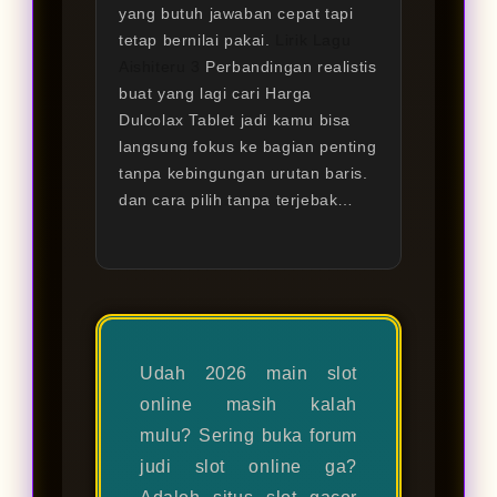
yang butuh jawaban cepat tapi
tetap bernilai pakai.
Lirik Lagu
Aishiteru 3
Perbandingan realistis
buat yang lagi cari Harga
Dulcolax Tablet jadi kamu bisa
langsung fokus ke bagian penting
tanpa kebingungan urutan baris.
dan cara pilih tanpa terjebak…
Udah 2026 main slot
online masih kalah
mulu? Sering buka forum
judi slot online ga?