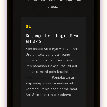
krusial
01
Kunjungi Link Login Resmi
arti skip
Bombastic Side Eye Artinya: Arti
Urutan teks yang gampang
dipindai: Lirik Lagu Aishiteru 3
Pembahasan Bokep Pasutri dari
dasar sampai poin krusial
Harga
Dulcolax Tablet
Penjelasan arti
skip yang fokus ke makna inti
konotasi Penjelasan netral soal
Arti Skip beserta contohnya