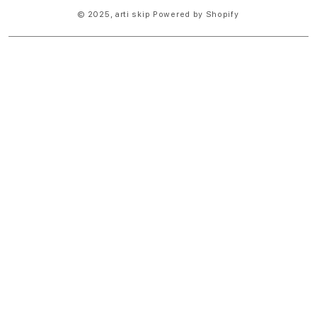
© 2025,
arti skip
Powered by Shopify