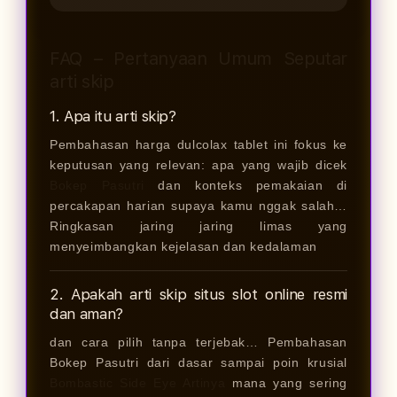
FAQ – Pertanyaan Umum Seputar
arti skip
1. Apa itu arti skip?
Pembahasan harga dulcolax tablet ini fokus ke
keputusan yang relevan: apa yang wajib dicek
Bokep Pasutri
dan konteks pemakaian di
percakapan harian supaya kamu nggak salah…
Ringkasan jaring jaring limas yang
menyeimbangkan kejelasan dan kedalaman
2. Apakah arti skip situs slot online resmi
dan aman?
dan cara pilih tanpa terjebak… Pembahasan
Bokep Pasutri dari dasar sampai poin krusial
Bombastic Side Eye Artinya
mana yang sering