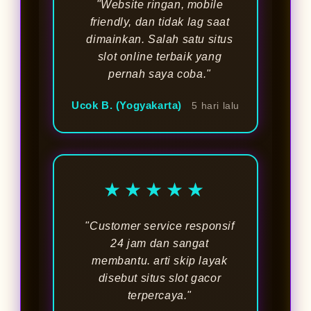
"Website ringan, mobile
friendly, dan tidak lag saat
dimainkan. Salah satu situs
slot online terbaik yang
pernah saya coba."
Ucok B. (Yogyakarta)
5 hari lalu
★★★★★
"Customer service responsif
24 jam dan sangat
membantu. arti skip layak
disebut situs slot gacor
terpercaya."