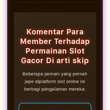
Komentar Para
Member Terhadap
Permainan Slot
Gacor Di arti skip
Beberapa pemain yang pernah
jepe diplatform slot online ini
berbagi pengalaman mereka: