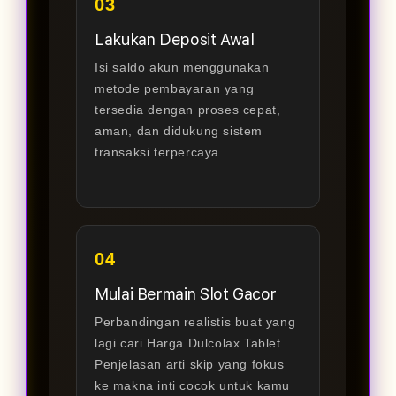
03
Lakukan Deposit Awal
Isi saldo akun menggunakan
metode pembayaran yang
tersedia dengan proses cepat,
aman, dan didukung sistem
transaksi terpercaya.
04
Mulai Bermain Slot Gacor
Perbandingan realistis buat yang
lagi cari Harga Dulcolax Tablet
Penjelasan arti skip yang fokus
ke makna inti cocok untuk kamu