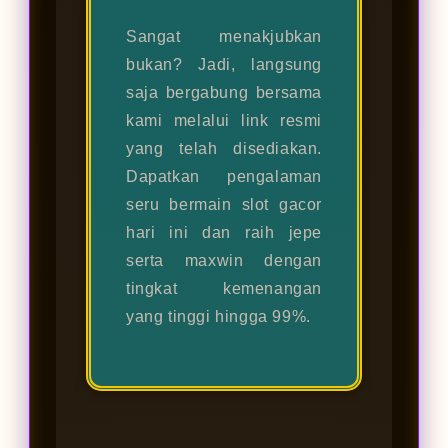
Sangat menakjubkan
bukan? Jadi, langsung
saja bergabung bersama
kami melalui link resmi
yang telah disediakan.
Dapatkan pengalaman
seru bermain slot gacor
hari ini dan raih jepe
serta maxwin dengan
tingkat kemenangan
yang tinggi hingga 99%.