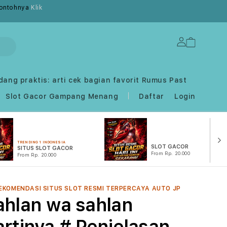
 contohnya
Klik
Log
Cart
in
ang praktis: arti cek bagian favorit
Rumus Past
Slot Gacor Gampang Menang
Daftar
Login
TRENDING 1 INDONESIA
SLOT GACOR
SITUS SLOT GACOR
From Rp. 20.000
From Rp. 20.000
EKOMENDASI SITUS SLOT RESMI TERPERCAYA AUTO JP
ahlan wa sahlan
artinya # Penjelasan