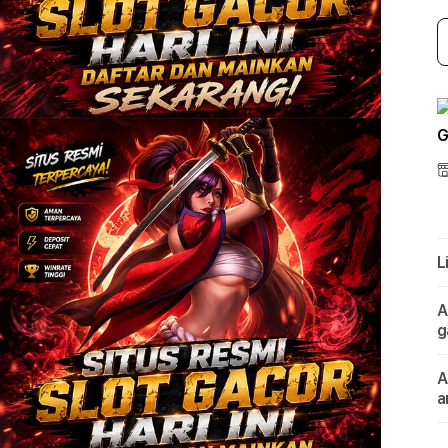
Open
G
media
5
in
modal
L
A
g
A
a