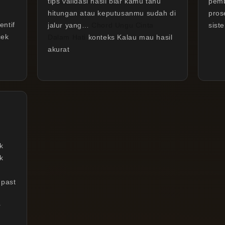
tips validasi hasil biar kamu tahu
pemb
hitungan atau keputusanmu sudah di
pros
entif
jalur yang…
Chord Ungu Cinta
sist
ek
Dalam Hati
konteks Kalau mau hasil
akurat
k
k
 past
r