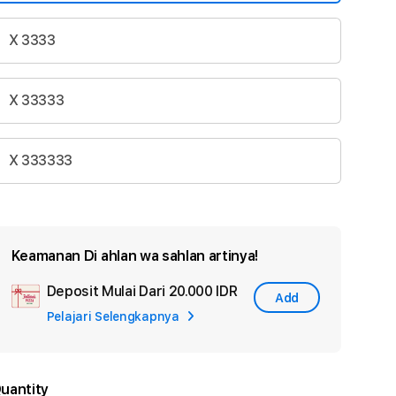
X 3333
X 33333
X 333333
Keamanan Di ahlan wa sahlan artinya!
Deposit Mulai Dari
20.000 IDR
Add
Add
Pelajari Selengkapnya
Apple
Care
uantity