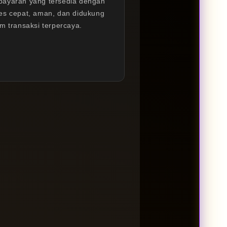
ayaran yang tersedia dengan
es cepat, aman, dan didukung
em transaksi terpercaya.