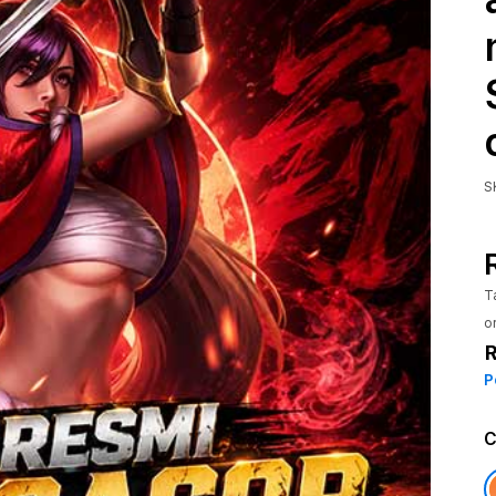
S
T
o
R
P
C