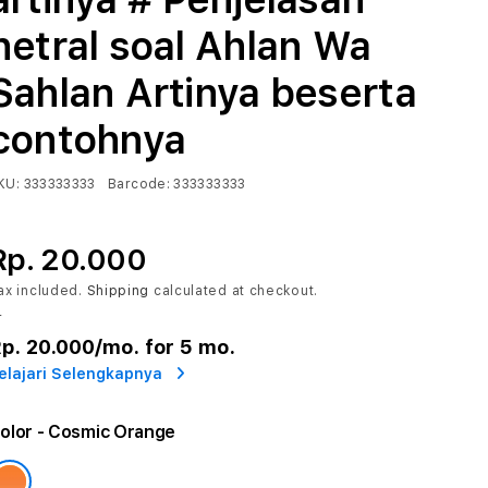
netral soal Ahlan Wa
Sahlan Artinya beserta
contohnya
KU:
333333333
Barcode:
333333333
Rp. 20.000
ax included.
Shipping
calculated at checkout.
r
p. 20.000
/mo. for 5 mo.
elajari Selengkapnya
olor
- Cosmic Orange