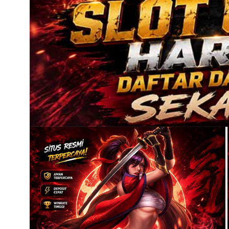
Open
media
1
in
modal