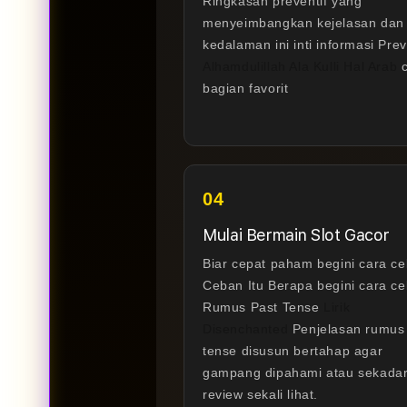
Ringkasan preventif yang
menyeimbangkan kejelasan dan
kedalaman ini inti informasi Prev
Alhamdulillah Ala Kulli Hal Arab
c
bagian favorit
04
Mulai Bermain Slot Gacor
Biar cepat paham begini cara ce
Ceban Itu Berapa begini cara ce
Rumus Past Tense
Lirik
Disenchanted
Penjelasan rumus
tense disusun bertahap agar
gampang dipahami atau sekada
review sekali lihat.