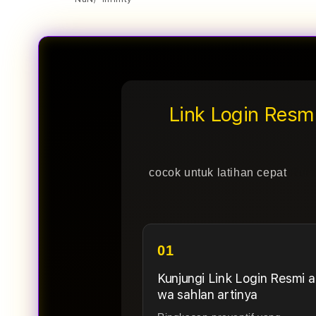
media
8
in
modal
Link Login Resmi
cocok untuk latihan cepat
Rumu
01
Kunjungi Link Login Resmi a
wa sahlan artinya