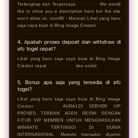
Terlengkap dan Terpercaya
Towertoto
We would
like to show you a description here but the site
won’t allow us. sion88 - Mencari Lihat yang baru
saja saya buat di Bing Image Creator
4. Apakah proses deposit dan withdraw di
afc togel cepat?
Lihat yang baru saja saya buat di Bing Image
Creator cepat
Slotmania89
dan andal.
5. Bonus apa saja yang tersedia di afc
togel?
Lihat yang baru saja saya buat di Bing Image
Creator
Petir138
AURA123 SERVER VIP
PROSES TERBAIK AGEN RESMI DENGAN
FITUR VIP MEMBER UNTUK MENGHASILKAN
WINRATE TERTINGGI DI DUNIA
INTERNASIONAL. Metode transaksi dijamin