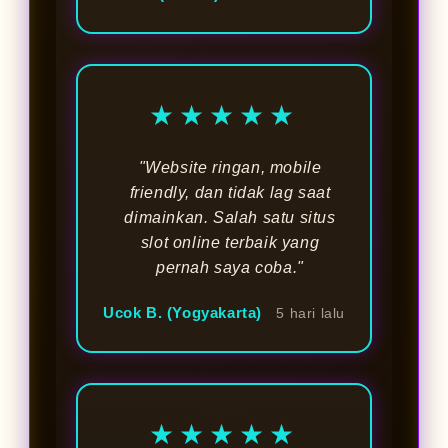
★★★★★
"Website ringan, mobile
friendly, dan tidak lag saat
dimainkan. Salah satu situs
slot online terbaik yang
pernah saya coba."
Ucok B. (Yogyakarta)
5 hari lalu
★★★★★