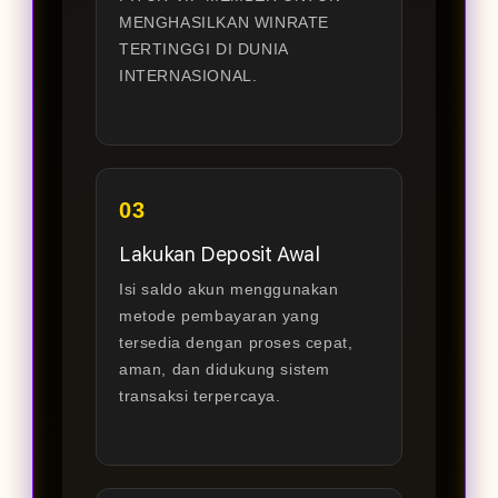
MENGHASILKAN WINRATE
TERTINGGI DI DUNIA
INTERNASIONAL.
03
Lakukan Deposit Awal
Isi saldo akun menggunakan
metode pembayaran yang
tersedia dengan proses cepat,
aman, dan didukung sistem
transaksi terpercaya.