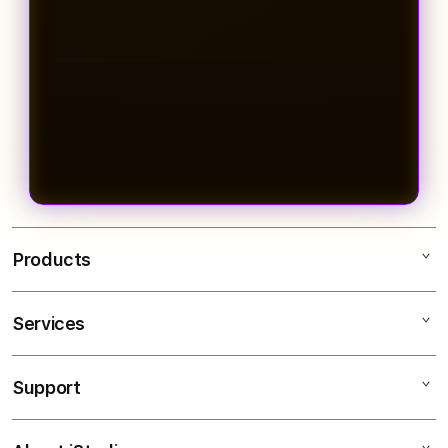
Products
Services
afc togel
SLOT ONLINE
Support
AppleCare+
SITUS SLOT GACOR
Corporate
SLOT GACOR