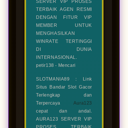
SERVER VIP PROSES
TERBAIK AGEN RESMI
DENGAN FITUR VIP
MEMBER UNTUK
MENGHASILKAN
WINRATE TERTINGGI
DI DUNIA
INTERNASIONAL.
petir138 - Mencari
SLOTMANIA89 : Link
Situs Bandar Slot Gacor
Terlengkap dan
Terpercaya
Aura123
cepat dan andal.
AURA123 SERVER VIP
PROSES TERBAIK