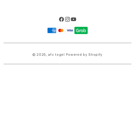
Facebook
Instagram
YouTube
Payment
methods
© 2025,
afc togel
Powered by Shopify