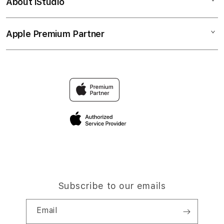
About iStudio
My Account
Slot Online
SITUS SLOT ONLINE
Collection & Delivery
Elush Service Provider
SITUS SLOT GACOR
Apple Premium Partner
About Us
Returns & Exchanges
Financing Options
SLOT GACOR TERPOPULER
Find an iStudio near you
Contact Us
Trade-in
SLOT
Why Shop at iStudio
FAQ
Traveller’s Reservation
Elush Corporate Website
Privacy Policy
Site Terms of Use
Subscribe to our emails
Email