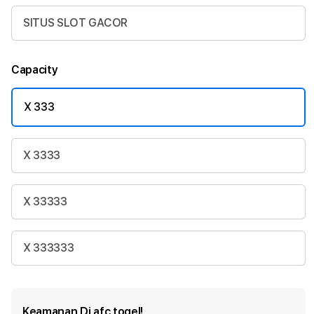
SITUS SLOT GACOR
Capacity
X 333
X 3333
X 33333
X 333333
Keamanan Di afc togel!