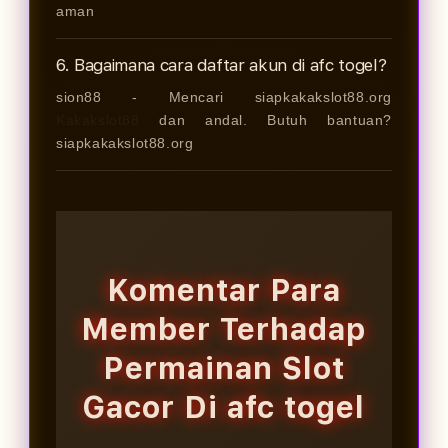
aman
6. Bagaimana cara daftar akun di afc togel?
sion88 - Mencari siapkakakslot88.org
Kakakslot88
dan andal. Butuh bantuan?
siapkakakslot88.org
Komentar Para
Member Terhadap
Permainan Slot
Gacor Di afc togel