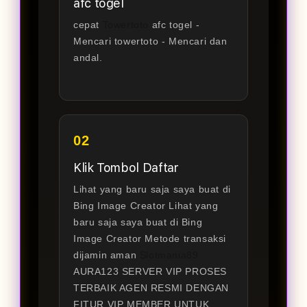
afc togel
cepat
Towertoto
afc togel -
Mencari towertoto - Mencari dan
andal.
02
Klik Tombol Daftar
Lihat yang baru saja saya buat di
Bing Image Creator Lihat yang
baru saja saya buat di Bing
Image Creator Metode transaksi
dijamin aman
Slotmania89
AURA123 SERVER VIP PROSES
TERBAIK AGEN RESMI DENGAN
FITUR VIP MEMBER UNTUK