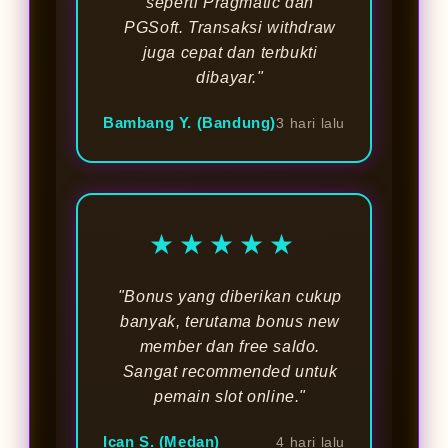
seperti Pragmatic dan
PGSoft. Transaksi withdraw
juga cepat dan terbukti
dibayar."
Bambang Y. (Bandung)
3 hari lalu
★★★★★
"Bonus yang diberikan cukup
banyak, terutama bonus new
member dan free saldo.
Sangat recommended untuk
pemain slot online."
Ican S. (Medan)
4 hari lalu