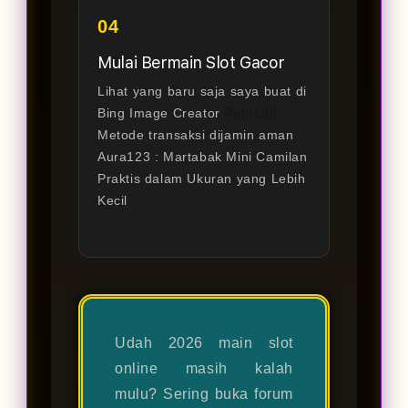
04
Mulai Bermain Slot Gacor
Lihat yang baru saja saya buat di
Bing Image Creator
Petir138
Metode transaksi dijamin aman
Aura123 : Martabak Mini Camilan
Praktis dalam Ukuran yang Lebih
Kecil
Udah 2026 main slot
online masih kalah
mulu? Sering buka forum