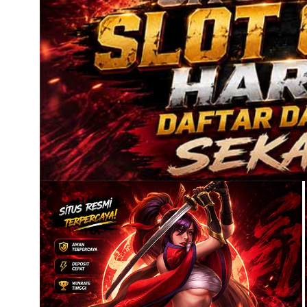
Open
media
1
in
modal