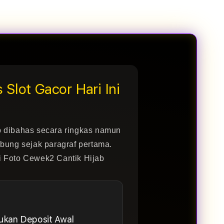
Slot Gacor Hari Ini
b dibahas secara ringkas namun
ung sejak paragraf pertama.
asi Foto Cewek2 Cantik Hijab
ukan Deposit Awal