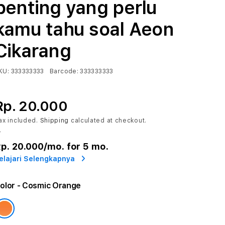
penting yang perlu
kamu tahu soal Aeon
Cikarang
KU:
333333333
Barcode:
333333333
Rp. 20.000
ax included.
Shipping
calculated at checkout.
r
p. 20.000
/mo. for 5 mo.
elajari Selengkapnya
olor
- Cosmic Orange