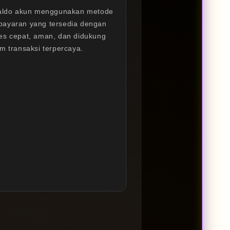
saldo akun menggunakan metode
ayaran yang tersedia dengan
es cepat, aman, dan didukung
em transaksi terpercaya.