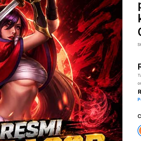
S
T
o
R
P
C