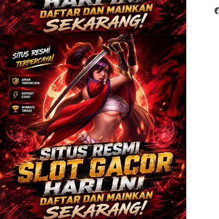
Open
media
7
in
modal