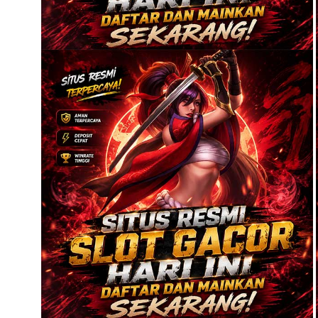
Open
media
6
in
modal