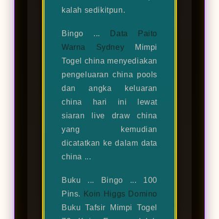
kalah sedikitpun.
Bingo ...
Data Paito
Warna Sydney
Mimpi
Togel china menyediakan
pengeluaran china pools
dan angka keluaran
china hari ini lewat
siaran live draw china
yang kemudian
dicatatkan ke dalam data
china ...
Buku ... Bingo ... 100
Pins.
Koin Higgs Domino
Buku Tafsir Mimpi Togel