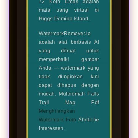
72 Koin Emas adalah
mata uang virtual di
Higgs Domino Island.
WatermarkRemover.io
adalah alat berbasis AI
yang dibuat untuk
memperbaiki gambar
Anda — watermark yang
tidak diinginkan kini
dapat dihapus dengan
mudah. Multnomah Falls
Trail Map Pdf
Menghilangkan
Watermark Foto
Ähnliche
Interessen.