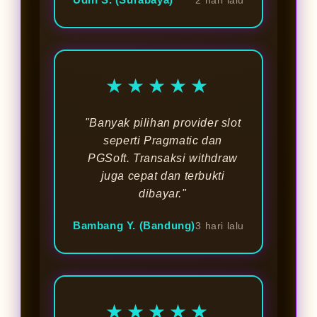
2 hari lalu
★★★★★
"Banyak pilihan provider slot
seperti Pragmatic dan
PGSoft. Transaksi withdraw
juga cepat dan terbukti
dibayar."
Bambang Y. (Bandung)
3 hari lalu
★★★★★