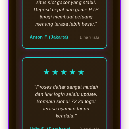
situs slot gacor yang stabil.
Deposit cepat dan game RTP
tinggi membuat peluang
menang terasa lebih besar."
Anton F. (Jakarta)
1 hari lalu
★★★★★
"Proses daftar sangat mudah
dan link login selalu update.
Bermain slot di 72 2d togel
terasa nyaman tanpa
kendala."
Udin S. (Surabaya)