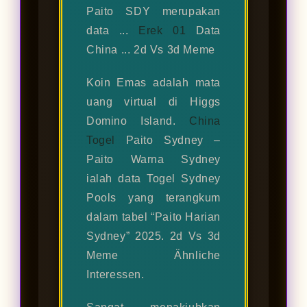
Paito SDY merupakan
data ...
Erek 01
Data
China ... 2d Vs 3d Meme
Koin Emas adalah mata
uang virtual di Higgs
Domino Island.
China
Togel
Paito Sydney –
Paito Warna Sydney
ialah data Togel Sydney
Pools yang terangkum
dalam tabel “Paito Harian
Sydney” 2025. 2d Vs 3d
Meme Ähnliche
Interessen.