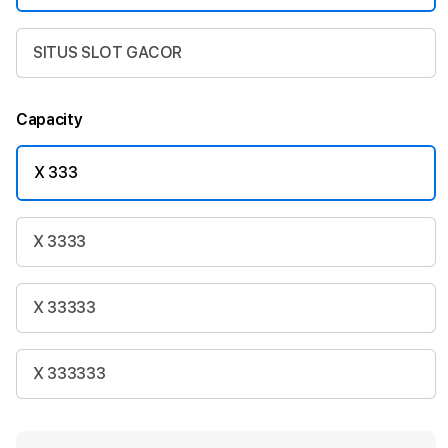
SITUS SLOT GACOR
Capacity
X 333
X 3333
X 33333
X 333333