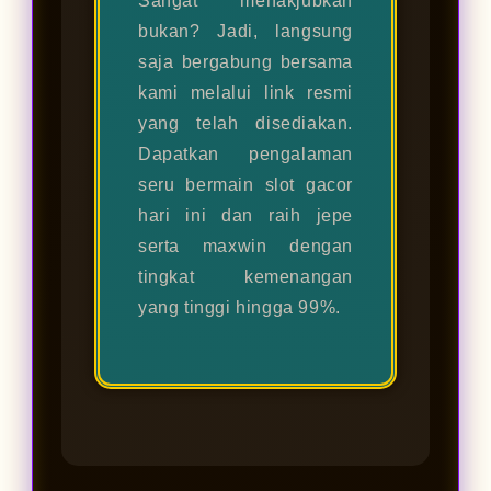
Sangat menakjubkan
bukan? Jadi, langsung
saja bergabung bersama
kami melalui link resmi
yang telah disediakan.
Dapatkan pengalaman
seru bermain slot gacor
hari ini dan raih jepe
serta maxwin dengan
tingkat kemenangan
yang tinggi hingga 99%.