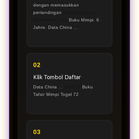
dengan memasukkan
pertandingan
Menghilangkan
Watermark Foto
Buku Mimpi. 6
Jahre. Data China ...
02
Klik Tombol Daftar
Data China ...
Erek 01
Buku
Tafsir Mimpi Togel 72
03