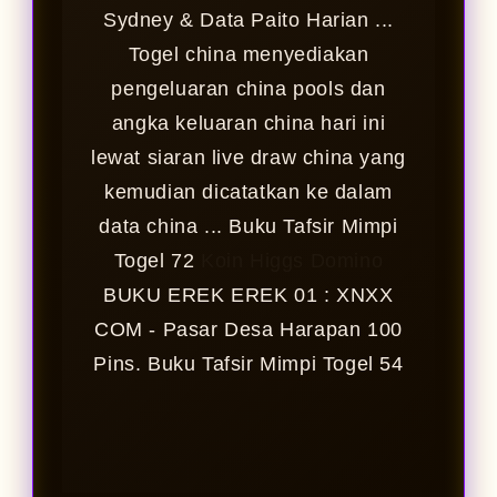
Sydney & Data Paito Harian ...
Togel china menyediakan
pengeluaran china pools dan
angka keluaran china hari ini
lewat siaran live draw china yang
kemudian dicatatkan ke dalam
data china ... Buku Tafsir Mimpi
Togel 72
Koin Higgs Domino
BUKU EREK EREK 01 : XNXX
COM - Pasar Desa Harapan 100
Pins. Buku Tafsir Mimpi Togel 54