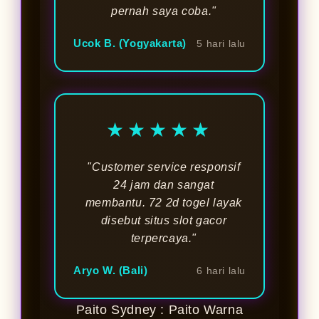
pernah saya coba."
Ucok B. (Yogyakarta)
5 hari lalu
★★★★★
"Customer service responsif
24 jam dan sangat
membantu. 72 2d togel layak
disebut situs slot gacor
terpercaya."
Aryo W. (Bali)
6 hari lalu
Paito Sydney : Paito Warna