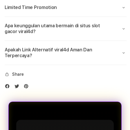
&
&
Link
Link
Limited Time Promotion
Alternatif
Alter
Terbaru
Terb
Hari
Hari
Apa keunggulan utama bermain di situs slot
Ini
Ini
gacor viral4d?
Apakah Link Alternatif viral4d Aman Dan
Terpercaya?
Share