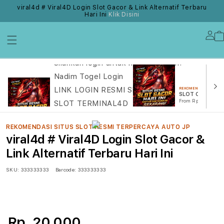
viral4d # Viral4D Login Slot Gacor & Link Alternatif Terbaru
Hari Ini
Klik Disini
Lo
in
REKOMENDASI SITUS SLOT RESMI TERPERCAYA AUTO JP
Silahkan login untuk mulai bermain.
Nadim Togel Login
LINK LOGIN RESMI SITUS TOTO
REKOMENDASI SITUS 
SLOT ONLINE
From Rp. 20.000
SLOT TERMINAL4D
From Rp. 20.000 Rp
REKOMENDASI SITUS SLOT RESMI TERPERCAYA AUTO JP
viral4d # Viral4D Login Slot Gacor &
Link Alternatif Terbaru Hari Ini
SKU:
333333333
Barcode:
333333333
Rp. 20.000