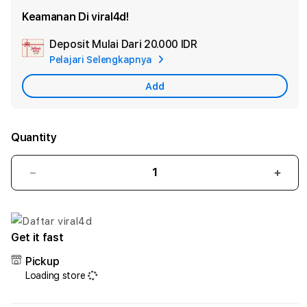
Keamanan Di viral4d!
Deposit Mulai Dari
20.000 IDR
Add
Pelajari Selengkapnya
Apple
Care
Add
Quantity
Decrease
Incr
quantity
quant
for
for
viral4d
viral
#
#
Get it fast
Viral4D
Vira
Pickup
Login
Logi
Loading store
Slot
Slot
Gacor
Gaco