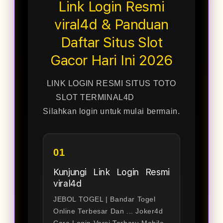
Link Login Resmi
viral4d & Panduan
Daftar Situs Slot
Gacor Hari Ini 2026
LINK LOGIN RESMI SITUS TOTO
SLOT TERMINAL4D
Joker4d
Silahkan login untuk mulai bermain.
01
Kunjungi Link Login Resmi
viral4d
JEBOL TOGEL | Bandar Togel
Online Terbesar Dan ... Joker4d