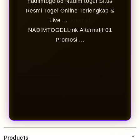
nadimtogel88 Nadim togel Situs
Resmi Togel Online Terlengkap &
Live ...
Joker4d
NADIMTOGELLink Alternatif 01
Promosi ...
Products