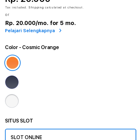
Tax included.
Shipping
calculated at checkout.
or
Rp. 20.000
/mo. for 5 mo.
Pelajari Selengkapnya
Color
- Cosmic Orange
SITUS SLOT
SLOT ONLINE