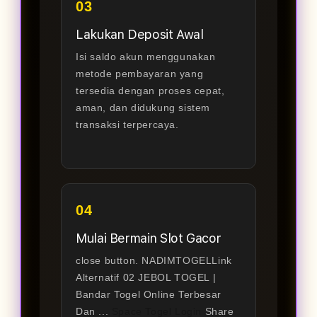
03
Lakukan Deposit Awal
Isi saldo akun menggunakan
metode pembayaran yang
tersedia dengan proses cepat,
aman, dan didukung sistem
transaksi terpercaya.
04
Mulai Bermain Slot Gacor
close button. NADIMTOGELLink
Alternatif 02 JEBOL TOGEL |
Bandar Togel Online Terbesar
Dan ...
Space Togel Login
Share