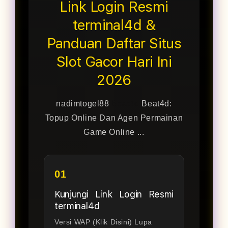
Link Login Resmi
terminal4d &
Panduan Daftar Situs
Slot Gacor Hari Ini
2026
nadimtogel88
Beat4d
Beat4d:
Topup Online Dan Agen Permainan
Game Online ...
01
Kunjungi Link Login Resmi
terminal4d
Versi WAP (Klik Disini) Lupa