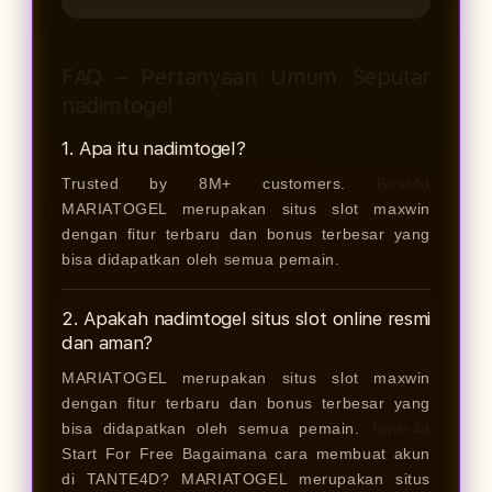
FAQ – Pertanyaan Umum Seputar
nadimtogel
1. Apa itu nadimtogel?
Trusted by 8M+ customers.
Beat4d
MARIATOGEL merupakan situs slot maxwin
dengan fitur terbaru dan bonus terbesar yang
bisa didapatkan oleh semua pemain.
2. Apakah nadimtogel situs slot online resmi
dan aman?
MARIATOGEL merupakan situs slot maxwin
dengan fitur terbaru dan bonus terbesar yang
bisa didapatkan oleh semua pemain.
Tante4d
Start For Free Bagaimana cara membuat akun
di TANTE4D? MARIATOGEL merupakan situs