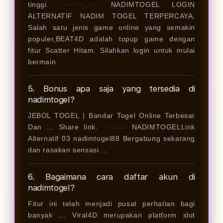
tinggi.
Terminal4d
NADIMTOGEL LOGIN
ALTERNATIF NADIM TOGEL TERPERCAYA.
Salah satu jenis game online yang semakin
populer,BEAT4D adalah topup game dengan
fitur Scatter Hitam. Silahkan login untuk mulai
bermain.
5. Bonus apa saja yang tersedia di
nadimtogel?
JEBOL TOGEL | Bandar Togel Online Terbesar
Dan ... Share link.
Viral4d
NADIMTOGELLink
Alternatif 03 nadimtogel88 Bergabung sekarang
dan rasakan sensasi ...
6. Bagaimana cara daftar akun di
nadimtogel?
Fitur ini telah menjadi pusat perhatian bagi
banyak ... Viral4D merupakan platform slot