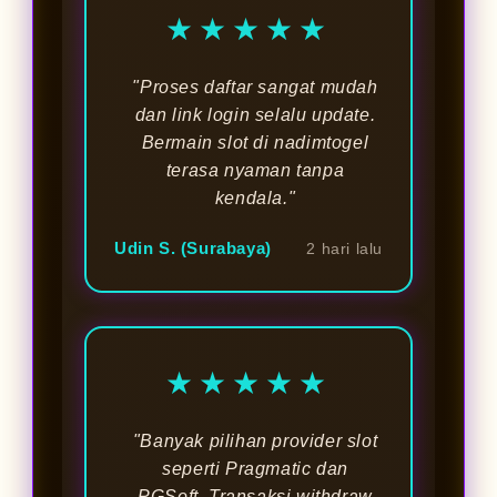
★★★★★
"Proses daftar sangat mudah
dan link login selalu update.
Bermain slot di nadimtogel
terasa nyaman tanpa
kendala."
Udin S. (Surabaya)
2 hari lalu
★★★★★
"Banyak pilihan provider slot
seperti Pragmatic dan
PGSoft. Transaksi withdraw