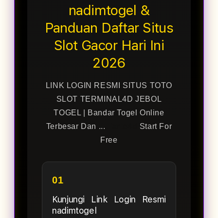
nadimtogel &
Panduan Daftar Situs
Slot Gacor Hari Ini
2026
LINK LOGIN RESMI SITUS TOTO
SLOT TERMINAL4D JEBOL
TOGEL | Bandar Togel Online
Terbesar Dan ...
Tante4d
Start For
Free
01
Kunjungi Link Login Resmi
nadimtogel