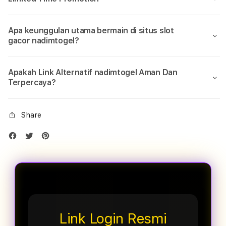
Apa keunggulan utama bermain di situs slot
gacor nadimtogel?
Apakah Link Alternatif nadimtogel Aman Dan
Terpercaya?
Share
Link Login Resmi