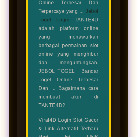
Online Terbesar Dan
Terpercaya yang ...
Jebol
Togel Login
TANTE4D
adalah platform online
yang menawarkan
berbagai permainan slot
online yang menghibur
dan menguntungkan.
JEBOL TOGEL | Bandar
Togel Online Terbesar
Dan ... Bagaimana cara
membuat akun di
TANTE4D?
Viral4D Login Slot Gacor
& Link Alternatif Terbaru