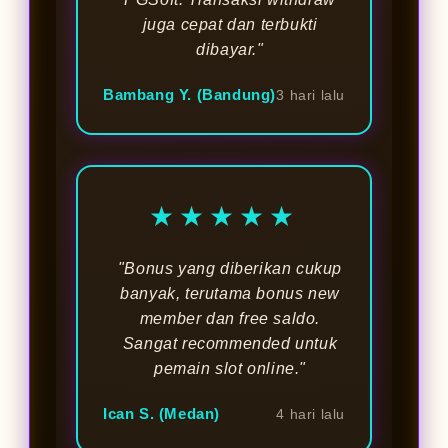
juga cepat dan terbukti
dibayar."
Bambang Y. (Bandung)
3 hari lalu
★★★★★
"Bonus yang diberikan cukup
banyak, terutama bonus new
member dan free saldo.
Sangat recommended untuk
pemain slot online."
Ican S. (Medan)
4 hari lalu