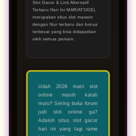
Slot Gacor & Link Alternatif
Terbaru Hari Ini MARIATOGEL
merupakan situs slot maxwin
dengan fitur terbaru dan bonus
terbesar yang bisa didapatkan
oleh semua pemain.
Udah 2026 main slot
online masih kalah
mulu? Sering buka forum
judi slot online ga?
Adaloh situs slot gacor
hari ini yang lagi rame