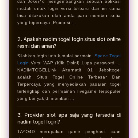
dan Joker4d mengembangkan sebuah aplikasi
mudah untuk login versi terbaru dan ini cuma
bisa dilakukan oleh anda para member setia
yang tepercaya. Promosi ...
2. Apakah nadim togel login situs slot online
resmi dan aman?
Silahkan login untuk mulai bermain.
Space Togel
Login
Versi WAP (Klik Disini) Lupa password ...
NADIMTOGELLink Alternatif 01 Jeboltogel
adalah Situs Togel Online Terbesar Dan
Terpercaya yang menyediakan pasaran togel
terlengkap dan permainan livegame terpopuler
yang banyak di mainkan ...
3. Provider slot apa saja yang tersedia di
nadim togel login?
TAYO4D merupakan game penghasil cuan