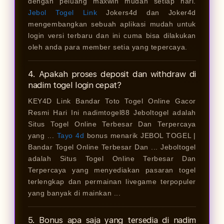
dengan peluang maxwin mudah setiap hari.
Jebol Togel Link
Jokers4d dan Joker4d
mengembangkan sebuah aplikasi mudah untuk
login versi terbaru dan ini cuma bisa dilakukan
oleh anda para member setia yang tepercaya.
4. Apakah proses deposit dan withdraw di
nadim togel login cepat?
KEY4D Link Bandar Toto Togel Online Gacor
Resmi Hari Ini nadimtogel88 Jeboltogel adalah
Situs Togel Online Terbesar Dan Terpercaya
yang ...
Tayo 4d
bonus menarik JEBOL TOGEL |
Bandar Togel Online Terbesar Dan ... Jeboltogel
adalah Situs Togel Online Terbesar Dan
Terpercaya yang menyediakan pasaran togel
terlengkap dan permainan livegame terpopuler
yang banyak di mainkan ...
5. Bonus apa saja yang tersedia di nadim