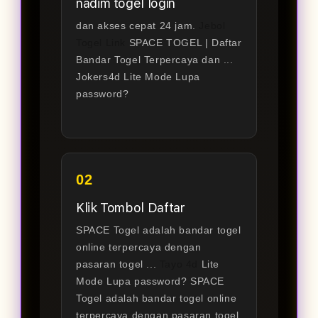
nadim togel login
dan akses cepat 24 jam.
Jebol
Togel Link
SPACE TOGEL | Daftar
Bandar Togel Terpercaya dan ...
Jokers4d Lite Mode Lupa
password?
02
Klik Tombol Daftar
SPACE Togel adalah bandar togel
online terpercaya dengan
pasaran togel ...
Tayo 4d
Lite
Mode Lupa password? SPACE
Togel adalah bandar togel online
terpercaya dengan pasaran togel