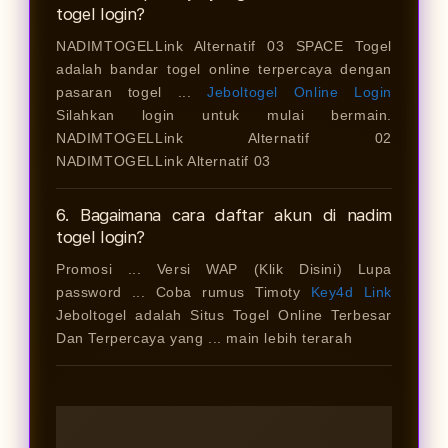
togel login?
NADIMTOGELLink Alternatif 03 SPACE Togel
adalah bandar togel online terpercaya dengan
pasaran togel ...
Jeboltogel Online Login
Silahkan login untuk mulai bermain.
NADIMTOGELLink Alternatif 02
NADIMTOGELLink Alternatif 03
6. Bagaimana cara daftar akun di nadim
togel login?
Promosi ... Versi WAP (Klik Disini) Lupa
password ... Coba rumus Timoty
Key4d Link
Jeboltogel adalah Situs Togel Online Terbesar
Dan Terpercaya yang ... main lebih terarah