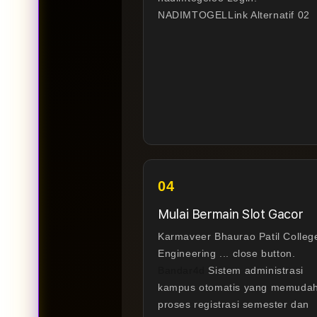
NADIMTOGELLink Alternatif 02
04
Mulai Bermain Slot Gacor
Karmaveer Bhaurao Patil Colleg
Engineering ... close button.
Bandar4d
Sistem administrasi
kampus otomatis yang memuda
proses registrasi semester dan