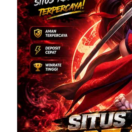
Online Gacor
Resmi Hari Ini
NADIMTOGELLink
Alternatif 02
From Rp. 20.000 Rp