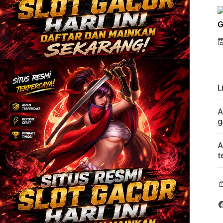
G
Open
media
5
in
L
modal
A
g
A
t