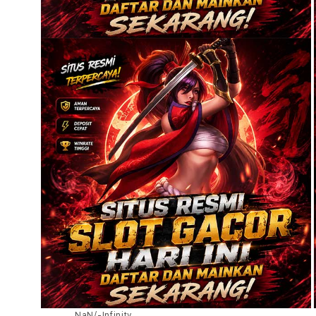
Open
media
6
in
modal
Open
of
NaN
/
-Infinity