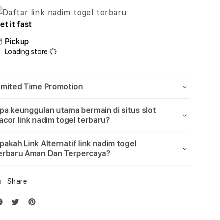
for
for
link
link
nadim
nadim
et it fast
togel
togel
Pickup
terbaru
terbaru
Loading store
#
#
nadimtogel88
nadimtogel88
imited Time Promotion
pa keunggulan utama bermain di situs slot
acor link nadim togel terbaru?
pakah Link Alternatif link nadim togel
erbaru Aman Dan Terpercaya?
Share