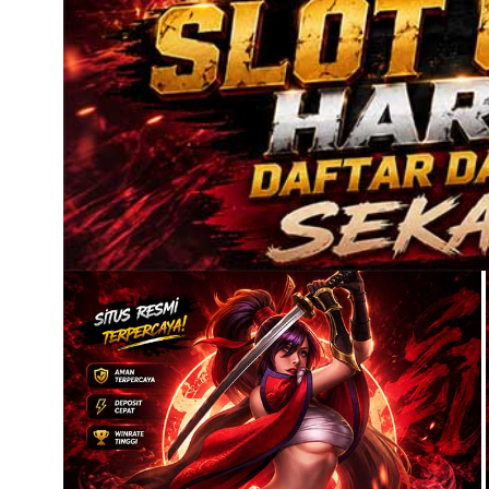
Open
media
1
in
modal