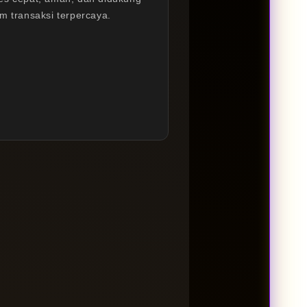
em transaksi terpercaya.