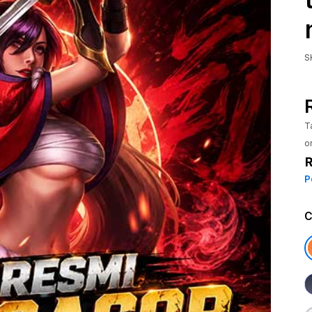
S
T
o
R
P
C