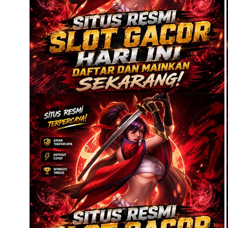
Open
media
2
in
modal