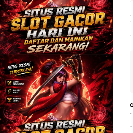
Open
media
3
in
modal
Q