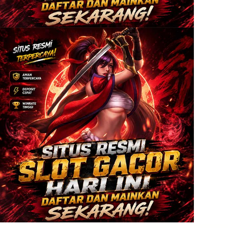
Open
media
7
in
modal
Open