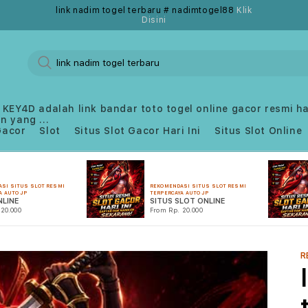
link nadim togel terbaru # nadimtogel88
Klik
Disini
KEY4D adalah link bandar toto togel online gacor resmi h
 yang ...
Gacor
Slot
Situs Slot Gacor Hari Ini
Situs Slot Online
SI SITUS SLOT RESMI
REKOMENDASI SITUS SLOT RESMI
A AUTO JP
TERPERCAYA AUTO JP
NLINE
SITUS SLOT ONLINE
 20.000
From Rp. 20.000
R