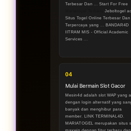
Terbesar Dan ... Start For Free
Mariatogel Terbaru
Jeboltogel a
Situs Togel Online Terbesar Dan
Terpercaya yang ... BANDAR4D
IITRAM MIS - Official Academic
Services ...
04
Mulai Bermain Slot Gacor
Mesin4d adalah slot WAP yang 
dengan login alternatif yang san
banyak dan menghibur para
member. LINK TERMINAL4D.
MARIATOGEL merupakan situs s
maxwin dengan fitur terbaru dan