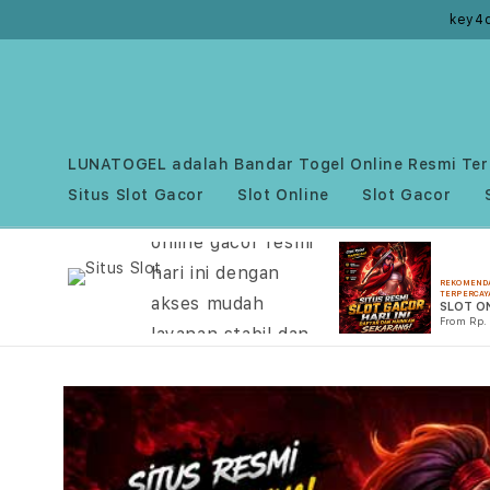
key4d
REKOMENDASI SITUS SLOT RESMI
TERPERCAYA AUTO JP
Share link.
Mariatogel Terbaru
LUNATOGEL adalah Bandar Togel Online Resmi Te
KEY4D adalah link
Situs Slot Gacor
Slot Online
Slot Gacor
bandar toto togel
online gacor resmi
hari ini dengan
REKOMENDA
TERPERCAY
akses mudah
SLOT O
From Rp.
layanan stabil dan
pilihan pasaran
Skip to
lengkap untuk
product
pengalaman
information
bermain yang ...
From Rp. 20.000 Rp