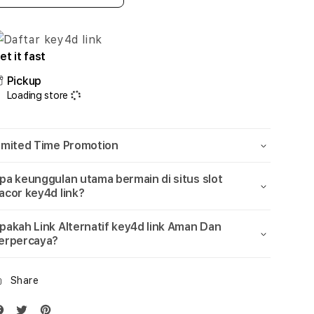
quantity
quantity
for
for
key4d
key4d
link
link
et it fast
#
#
Pickup
KEY4D
KEY4D
Loading store
Link
Link
Bandar
Bandar
Toto
Toto
Togel
Togel
imited Time Promotion
Online
Online
Gacor
Gacor
pa keunggulan utama bermain di situs slot
Resmi
Resmi
acor key4d link?
Hari
Hari
Ini
Ini
pakah Link Alternatif key4d link Aman Dan
erpercaya?
Share