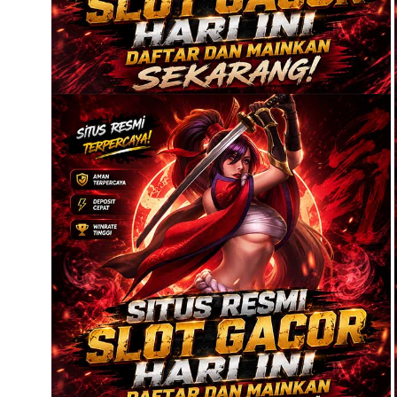
Open
media
4
in
modal