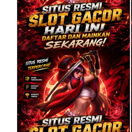
Open
media
2
in
modal