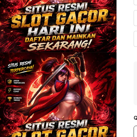
Open
media
3
in
modal
Q