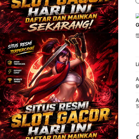
G
Open
media
5
in
modal
L
A
g
A
T