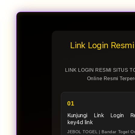
8
in
modal
Link Login Resmi 
LINK LOGIN RESMI SITUS 
Online Resmi Terper
01
Kunjungi Link Login R
key4d link
JEBOL TOGEL | Bandar Togel On