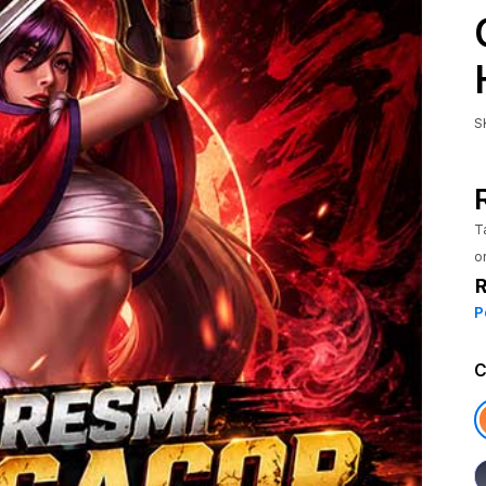
S
T
o
R
P
C