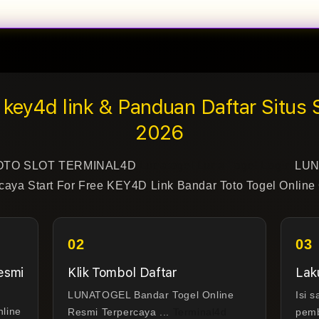
9
in
modal
key4d link & Panduan Daftar Situs S
2026
TOTO SLOT TERMINAL4D
Lunatogel Luna Togel Login
LUNA
caya Start For Free KEY4D Link Bandar Toto Togel Online 
02
03
esmi
Klik Tombol Daftar
Lak
LUNATOGEL Bandar Togel Online
Isi 
line
Resmi Terpercaya ...
Terminal4d
pemb