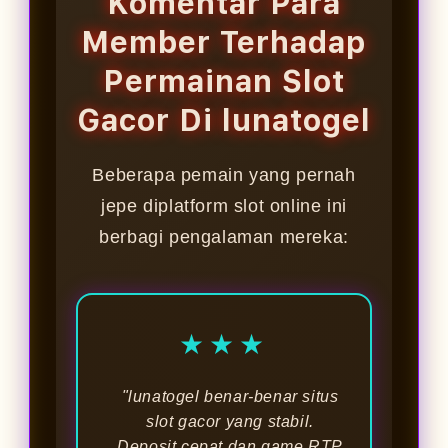
Komentar Para
Member Terhadap
Permainan Slot
Gacor Di lunatogel
Beberapa pemain yang pernah
jepe diplatform slot online ini
berbagi pengalaman mereka:
★★★
"lunatogel benar-benar situs
slot gacor yang stabil.
Deposit cepat dan game RTP