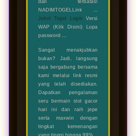
dan terbatas!
NADIMTOGELLink ...
Jebol Togel Login
Versi
WAP (Klik Disini) Lupa
password ...
Sangat menakjubkan
bukan? Jadi, langsung
saja bergabung bersama
kami melalui link resmi
yang telah disediakan.
Dapatkan pengalaman
seru bermain slot gacor
hari ini dan raih jepe
serta maxwin dengan
tingkat kemenangan
yang tinggi hingga 99%.