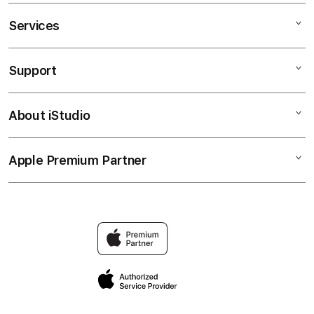
Services
lunatogel
SLOT ONLINE
Support
AppleCare+
SITUS SLOT GACOR
Corporate
SLOT GACOR
About iStudio
My Account
Slot Online
SITUS SLOT ONLINE
Collection & Delivery
Elush Service Provider
SITUS SLOT GACOR
Apple Premium Partner
About Us
Returns & Exchanges
Financing Options
SLOT GACOR TERPOPULER
Find an iStudio near you
Contact Us
Trade-in
SLOT
Why Shop at iStudio
FAQ
Traveller’s Reservation
Elush Corporate Website
Privacy Policy
Site Terms of Use