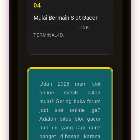
04
Mulai Bermain Slot Gacor
...
Jebol Togel Login
LINK
TERMINAL4D.
Udah 2026 main slot
online masih kalah
mulu? Sering buka forum
judi slot online ga?
Adaloh situs slot gacor
hari ini yang lagi rame
banget dibasah karena