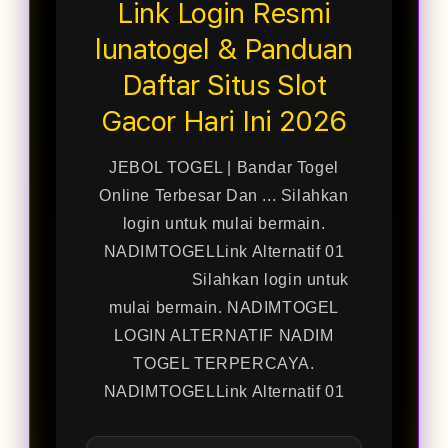
Link Login Resmi
lunatogel & Panduan
Daftar Situs Slot
Gacor Hari Ini 2026
JEBOL TOGEL | Bandar Togel
Online Terbesar Dan ... Silahkan
login untuk mulai bermain.
NADIMTOGELLink Alternatif 01
Nadimtogel
Silahkan login untuk
mulai bermain. NADIMTOGEL
LOGIN ALTERNATIF NADIM
TOGEL TERPERCAYA.
NADIMTOGELLink Alternatif 01