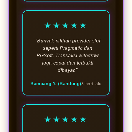
★★★★★
"Banyak pilihan provider slot
seperti Pragmatic dan
PGSoft. Transaksi withdraw
juga cepat dan terbukti
dibayar."
Bambang Y. (Bandung)
3 hari lalu
★★★★★