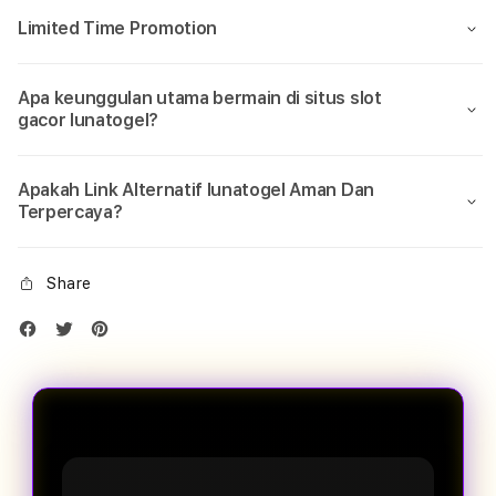
terbatas!,
terba
Permainan
Perm
Limited Time Promotion
Slot
Slot
...
...
Apa keunggulan utama bermain di situs slot
gacor lunatogel?
Apakah Link Alternatif lunatogel Aman Dan
Terpercaya?
Share