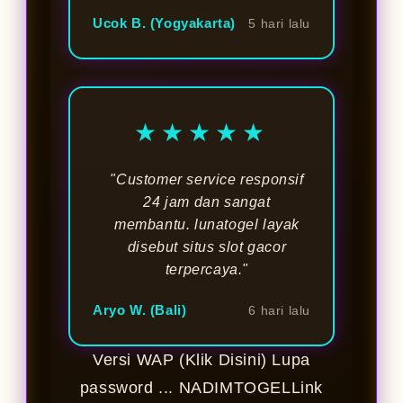
Ucok B. (Yogyakarta)
5 hari lalu
★★★★★
"Customer service responsif
24 jam dan sangat
membantu. lunatogel layak
disebut situs slot gacor
terpercaya."
Aryo W. (Bali)
6 hari lalu
Versi WAP (Klik Disini) Lupa
password ... NADIMTOGELLink